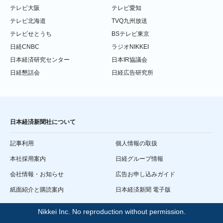
テレビ大阪
テレビ愛知
テレビ北海道
TVQ九州放送
テレビせとうち
BSテレビ東京
日経CNBC
ラジオNIKKEI
日本経済研究センター
日本IR協議会
日経懇話会
日経広告研究所
日本経済新聞社について
記事利用
個人情報の取扱
本社採用案内
日経グループ情報
会社情報・お知らせ
広告お申し込みガイド
紙面紹介と購読案内
日本経済新聞 電子版
Nikkei Inc. No reproduction without permission.