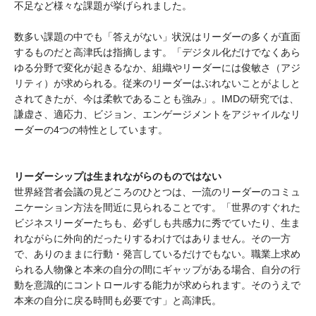
不足など様々な課題が挙げられました。
数多い課題の中でも「答えがない」状況はリーダーの多くが直面
するものだと高津氏は指摘します。「デジタル化だけでなくあら
ゆる分野で変化が起きるなか、組織やリーダーには俊敏さ（アジ
リティ）が求められる。従来のリーダーはぶれないことがよしと
されてきたが、今は柔軟であることも強み」。IMDの研究では、
謙虚さ、適応力、ビジョン、エンゲージメントをアジャイルなリ
ーダーの4つの特性としています。
リーダーシップは生まれながらのものではない
世界経営者会議の見どころのひとつは、一流のリーダーのコミュ
ニケーション方法を間近に見られることです。「世界のすぐれた
ビジネスリーダーたちも、必ずしも共感力に秀でていたり、生ま
れながらに外向的だったりするわけではありません。その一方
で、ありのままに行動・発言しているだけでもない。職業上求め
られる人物像と本来の自分の間にギャップがある場合、自分の行
動を意識的にコントロールする能力が求められます。そのうえで
本来の自分に戻る時間も必要です」と高津氏。