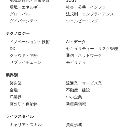
地域活性化・企業誘致
SDGs
環境・エネルギー
社会・公共・インフラ
グローバル
法規制・コンプライアンス
ダイバーシティ
ウェルビーイング
テクノロジー
イノベーション・技術
AI・データ
DX
セキュリティー・リスク管理
クラウド・開発
通信・ネットワーク
サプライチェーン
モビリティ
業界別
製造業
流通業・サービス業
金融
不動産・建設
IT業界
中小企業
官公庁・自治体
新産業領域
ライフスタイル
キャリア・スキル
資産形成