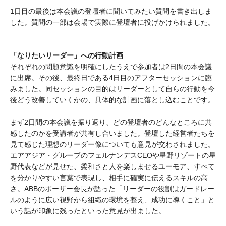
1日目の最後は本会議の登壇者に聞いてみたい質問を書き出しま
した。質問の一部は会場で実際に登壇者に投げかけられました。
「なりたいリーダー」への行動計画
それぞれの問題意識を明確にしたうえで参加者は2日間の本会議
に出席。その後、最終日である4日目のアフターセッションに臨
みました。同セッションの目的はリーダーとして自らの行動を今
後どう改善していくかの、具体的な計画に落とし込むことです。
まず2日間の本会議を振り返り、どの登壇者のどんなところに共
感したのかを受講者が共有し合いました。登壇した経営者たちを
見て感じた理想のリーダー像についても意見が交わされました。
エアアジア・グループのフェルナンデスCEOや星野リゾートの星
野代表などが見せた、柔和さと人を楽しませるユーモア、すべて
を分かりやすい言葉で表現し、相手に確実に伝えるスキルの高
さ。ABBのボーザー会長が語った「リーダーの役割はガードレー
ルのように広い視野から組織の環境を整え、成功に導くこと」と
いう話が印象に残ったといった意見が出ました。