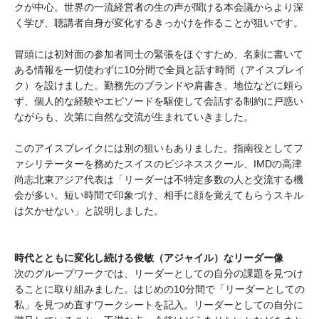
クが中心。世界の一流経営者の生の声が聞ける本会議からより深
く学び、聴講者自身が変化するきっかけを作ることが狙いです。
冒頭には初対面の参加者同士の緊張をほぐすため、名刺に書いて
ある情報を一切使わずに10分間で全員と話す時間（アイスブレイ
ク）を設けました。勤務先のブランドや肩書き、地位などに頼ら
ず、個人的な経験やエピソードを駆使して会話する制約に戸惑い
ながらも、次第に自然な交流が生まれていきました。
このアイスブレイクには別の狙いもありました。指南役としてフ
ァシリテーターを務めたスイスのビジネススクール、IMDの高津
尚志北東アジア代表は「リーダーは不特定多数の人と交流する機
会が多い。短い時間で印象づけ、相手に顔を覚えてもらうスキル
は欠かせない」と説明しました。
時代とともに変化し続ける俊敏（アジャイル）なリーダー像
次のグループワークでは、リーダーとしての自分の課題を見つけ
ることに取り組みました。はじめの10分間で「リーダーとしての
私」を見つめ直すワークシートを記入。リーダーとしての自分に