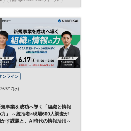
装”するために-
経営者
オンライン
26/6/17(水)
新規事業を成功へ導く「組織と情報
の力」 ～統括者×現場600人調査が
明かす課題と、AI時代の情報活用～