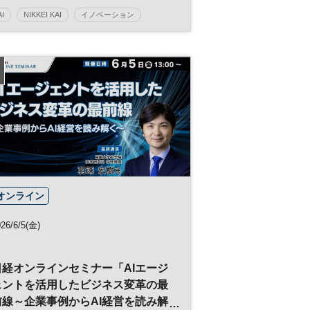
AI
NIKKEI KAI
イノベーション
新規事業
参加無料
オンライン
26/6/5(金)
日経オンラインセミナー「AIエージ
ェントを活用したビジネス変革の最
前線～企業事例からAI経営を読み解