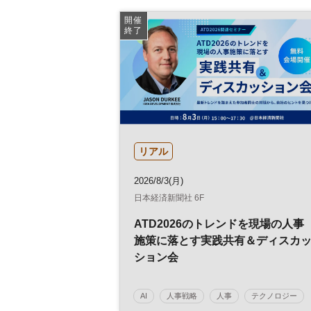
人材戦略
日経健康セミナー
病院経営
開催
終了
DX
診療報酬
参加無料
土日祝開催
リアル
2026/8/3(月)
日本経済新聞社 6F
ATD2026のトレンドを現場の人事
施策に落とす実践共有＆ディスカ
ション会
AI
人事戦略
人事
テクノロジー