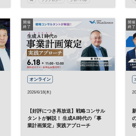
モビリティ
デジタル
開催
開催
終了
終了
オンライン
2026/6/18(木)
20
う
【好評につき再放送】戦略コンサル
タントが解説！ 生成AI時代の「事
業計画策定」実践アプローチ