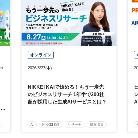
オンライン
b
2026/8/27(木)
20
NIKKEI KAIで始める！もう一歩先
ミ
のビジネスリサーチ 1年半で200社
超が採用した生成AIサービスとは？
」
AI
NIKKEI KAI
リサーチ
情報収集
生成AI
参加無料
～