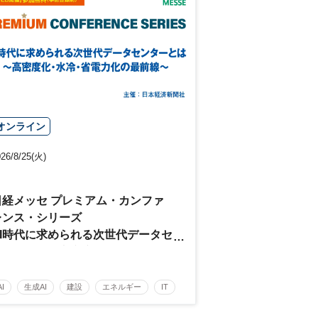
オンライン
26/8/25(火)
日経メッセ プレミアム・カンファ
レンス・シリーズ
AI時代に求められる次世代データセ
ンターとは～高密度化・水冷・省電
力化の最前線～
AI
生成AI
建設
エネルギー
IT
クラウド
データ