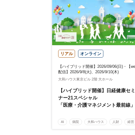
リアル
オンライン
【ハイブリッド開催】2026/09/06(日)・【we
配信】2026/9/8(火)、2026/9/10(木)
大和ハウス東京ビル 2階 大ホール
【ハイブリッド開催】日経健康セ
ナー21スペシャル
「医療・介護マネジメント最前線
Vol.27
病院経営のネクストステージ
AI
病院
大和ハウス
人財
経営
～診療報酬改定のその先 AI・DX・
医療・介護マネジメント
医療
人材
人財戦略で描く持続可能な未来へ