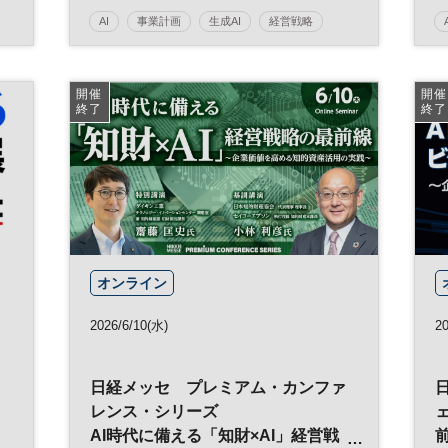
AI
事業計画
生成AI
経営戦略
参加無料
開催
開催
終了
終了
オンライン
2026/6/10(水)
20
日経メッセ プレミアム・カンファ
レンス・シリーズ
AI時代に備える「知財×AI」経営戦