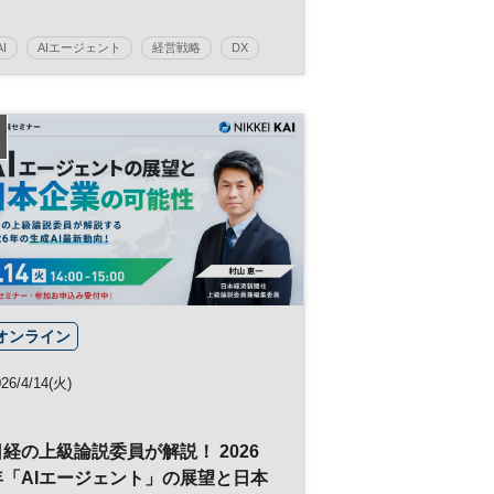
く～」
AI
AIエージェント
経営戦略
DX
参加無料
日経オンラインセミナー
オンライン
26/4/14(火)
日経の上級論説委員が解説！ 2026
年「AIエージェント」の展望と日本