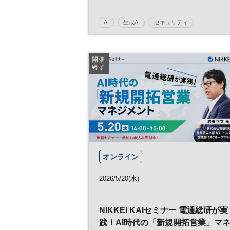
AI
生成AI
セキュリティ
イノベーション
人工知能
テクノロジー
情報セキュリティ
展示会
DX
HR
開催
終了
参加無料
オンライン
2026/5/20(水)
NIKKEI KAIセミナー 電通総研が実
践！AI時代の「新規開拓営業」マ