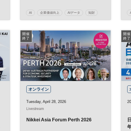
略の最前線～企業価値を高める知的
資産活用の実践～
AI
企業価値向上
AIデータ
知財
事業戦略
経営戦略
データ
バックオフィス
参加無料
開催
開催
終了
終了
日経メッセプレミアム・カンファレンス・シリー
ズ
オンライン
Tuesday, April 28, 2026
20
Livestream
Nikkei Asia Forum Perth 2026
ネ