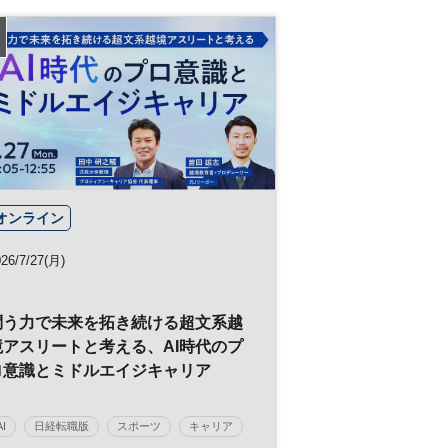
日経プレミアム・カンファレンス・シリーズ
オンライン
26/7/27(月)
問う力で未来を拓き続ける超文系越
境アスリートと考える、AI時代のプ
ロ意識とミドルエイジキャリア
AI
日経転職版
スポーツ
キャリア