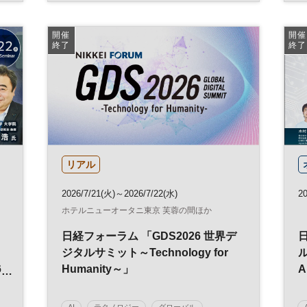
コンプライアンス
顧客体験
バックオフィス
開催
開催
終了
終了
日経メッセプレミアム・カンファレンス・シリー
ズ
リアル
2026/7/21(火)～2026/7/22(水)
20
ホテルニューオータニ東京 芙蓉の間ほか
日経フォーラム 「GDS2026 世界デ
日
ジタルサミット～Technology for
6
Humanity～」
最
AI
テクノロジー
グローバル