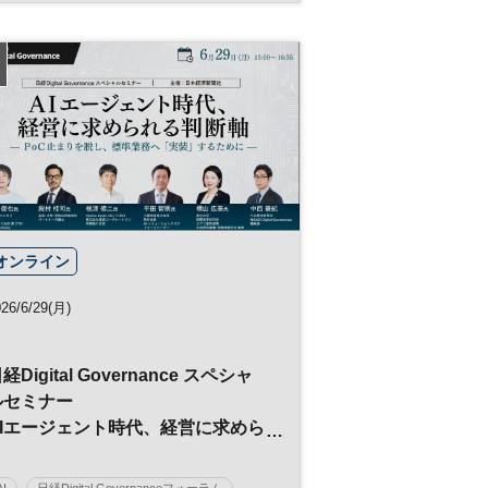
オンライン
26/6/29(月)
経Digital Governance スペシャ
ルセミナー
AIエージェント時代、経営に求めら
れる判断軸
-PoC止まりを脱し、標準業務へ“実
AI
日経Digital Governanceフォーラム