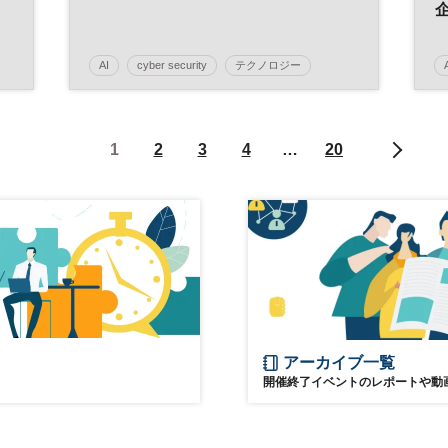
AI
cyber security
テクノロジー
グローバル
NIKKEI FORUM
デジタル
1
2
3
4
…
20
アーカイブ一覧
開催終了イベントのレポートや動