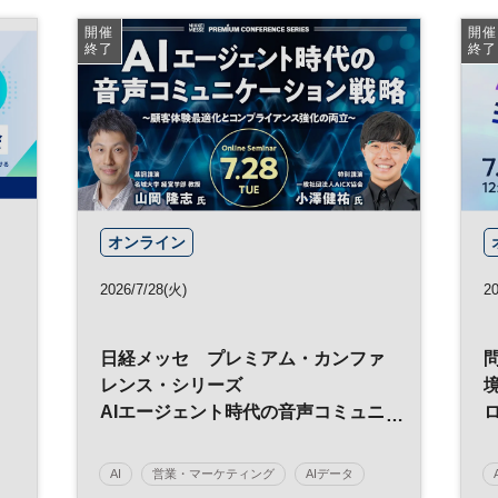
開催
開催
終了
終了
オンライン
2026/7/28(火)
20
日経メッセ プレミアム・カンファ
ッ
レンス・シリーズ
AIエージェント時代の音声コミュニ
ケーション戦略
～顧客体験最適化とコンプライアン
AI
営業・マーケティング
AIデータ
ス強化の両立～