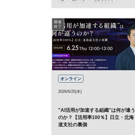
サプライチェーン
日経メッセプレミアム・カンファレンス・シリー
開催
ズ
終了
オンライン
2026/6/25(木)
"AI活用が加速する組織"は何が違
のか？【活用率100％】日立・北海
道支社の裏側