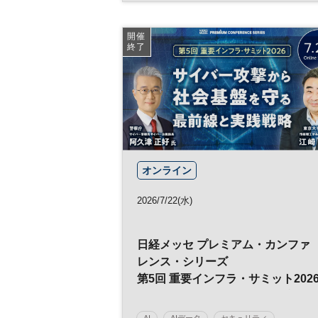
健康経営
人材開発
ワークショップ
組織
参加無料
開催
終了
オンライン
2026/7/22(水)
日経メッセ プレミアム・カンファ
レンス・シリーズ
第5回 重要インフラ・サミット202
サイバー攻撃から社会基盤を守る
前線と実践戦略
AI
AIデータ
セキュリティ