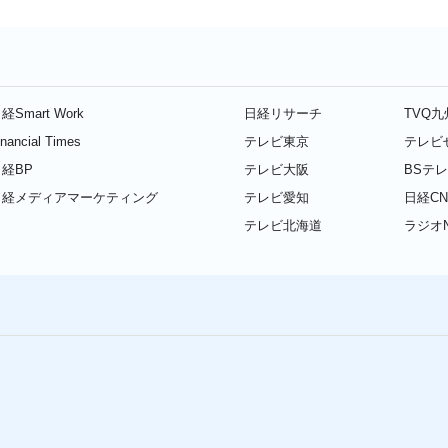
経Smart Work
日経リサーチ
TVQ
inancial Times
テレビ東京
テレビ
経BP
テレビ大阪
BSテ
日経メディアマーケティング
テレビ愛知
日経CN
テレビ北海道
ラジオN