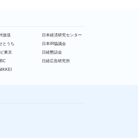
九州放送
日本経済研究センター
せとうち
日本IR協議会
レビ東京
日経懇話会
BC
日経広告研究所
IKKEI