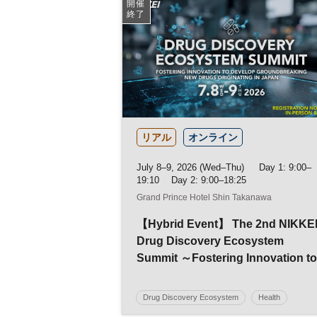
開催
終了
リアル
オンライン
July 8–9, 2026 (Wed–Thu) Day 1: 9:00–
19:10 Day 2: 9:00–18:25
Grand Prince Hotel Shin Takanawa
【Hybrid Event】 The 2nd NIKKE
Drug Discovery Ecosystem
Summit ～Fostering Innovation to
Develop Groundbreaking New
Drugs Originating in Japan～
Drug Discovery Ecosystem
Health