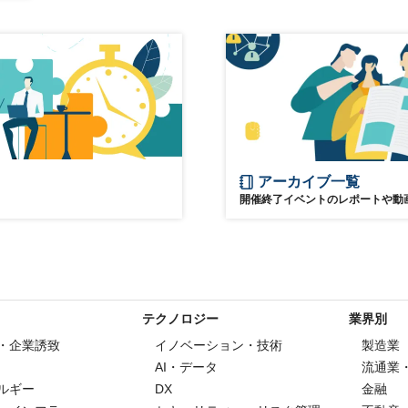
アーカイブ一覧
開催終了イベントのレポートや動
テクノロジー
業界別
・企業誘致
イノベーション・技術
製造業
AI・データ
流通業
ルギー
DX
金融