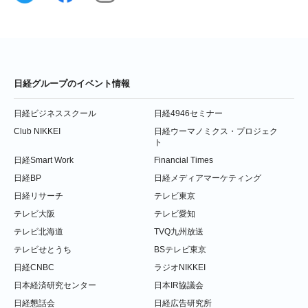
日経グループのイベント情報
日経ビジネススクール
日経4946セミナー
Club NIKKEI
日経ウーマノミクス・プロジェク
ト
日経Smart Work
Financial Times
日経BP
日経メディアマーケティング
日経リサーチ
テレビ東京
テレビ大阪
テレビ愛知
テレビ北海道
TVQ九州放送
テレビせとうち
BSテレビ東京
日経CNBC
ラジオNIKKEI
日本経済研究センター
日本IR協議会
日経懇話会
日経広告研究所