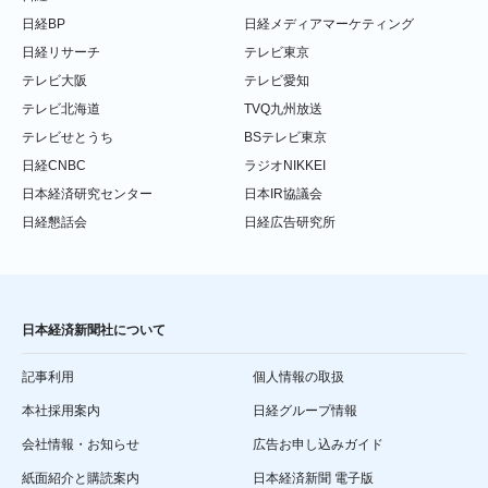
日経BP
日経メディアマーケティング
日経リサーチ
テレビ東京
テレビ大阪
テレビ愛知
テレビ北海道
TVQ九州放送
テレビせとうち
BSテレビ東京
日経CNBC
ラジオNIKKEI
日本経済研究センター
日本IR協議会
日経懇話会
日経広告研究所
日本経済新聞社について
記事利用
個人情報の取扱
本社採用案内
日経グループ情報
会社情報・お知らせ
広告お申し込みガイド
紙面紹介と購読案内
日本経済新聞 電子版