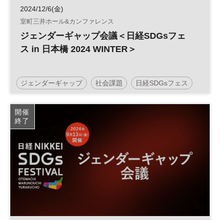
2024/12/6(金)
室町三井ホール&カンファレンス
ジェンダーギャップ会議＜日経SDGsフェ
ス in 日本橋 2024 WINTER＞
ジェンダーギャップ
社会課題
日経SDGsフェス
日本橋
日経SDGsフォーラム
成長戦略
SDGs
開催
終了
ダイバーシティ
参加無料