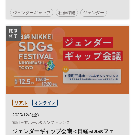
ジェンダーギャップ
社会課題
ジェンダー
日経SDGsフェス
日経SDGsフォーラム
SDGs
開催
終了
ダイバーシティ
参加無料
リアル
オンライン
2025/12/5(金)
室町三井ホール&カンファレンス
ジェンダーギャップ会議＜日経SDGsフェ