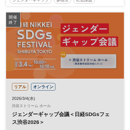
ジェンダー
ウェルビーイング
日経SDGsフェス
開催
終了
日経SDGsフォーラム
SDGs
ダイバーシティ
女性活躍
参加無料
リアル
オンライン
2026/3/4(水)
渋谷ストリーム ホール
ジェンダーギャップ会議＜日経SDGsフェ
ス渋谷2026＞