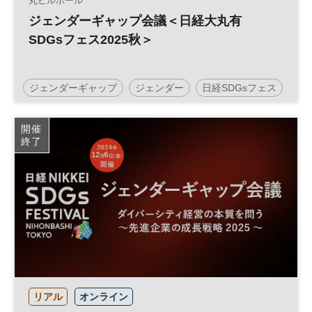
丸ビルホール
ジェンダーギャップ会議＜日経大丸有
SDGsフェス2025秋＞
ジェンダーギャップ
ジェンダー
日経SDGsフェス
日経SDGsフォーラム
SDGs
ダイバーシティ
開催
終了
参加無料
リアル
オンライン