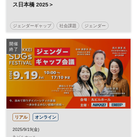
ス日本橋 2025＞
ジェンダーギャップ
社会課題
ジェンダー
日経SDGsフェス
日経SDGsフォーラム
SDGs
開催
終了
ダイバーシティ
参加無料
リアル
オンライン
2025/9/19(金)