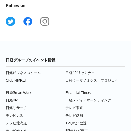
Follow us
日経グループのイベント情報
日経ビジネススクール
日経4946セミナー
Club NIKKEI
日経ウーマノミクス・プロジェク
ト
日経Smart Work
Financial Times
日経BP
日経メディアマーケティング
日経リサーチ
テレビ東京
テレビ大阪
テレビ愛知
テレビ北海道
TVQ九州放送
テレビせとうち
BSテレビ東京