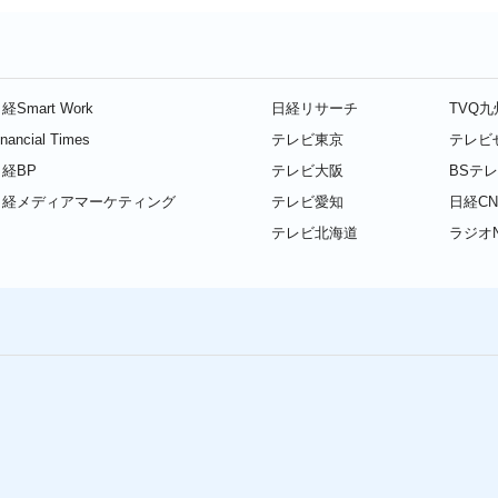
経Smart Work
日経リサーチ
TVQ
inancial Times
テレビ東京
テレビ
経BP
テレビ大阪
BSテ
日経メディアマーケティング
テレビ愛知
日経CN
テレビ北海道
ラジオN