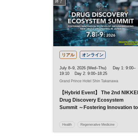
終了
リアル
オンライン
July 8–9, 2026 (Wed–Thu) Day 1: 9:00–
19:10 Day 2: 9:00–18:25
Grand Prince Hotel Shin Takanawa
【Hybrid Event】 The 2nd NIKKE
Drug Discovery Ecosystem
Summit ～Fostering Innovation to
Develop Groundbreaking New
Drugs Originating in Japan～
Health
Regenerative Medicine
Pharmaceutical Industry
Regulatory Policy