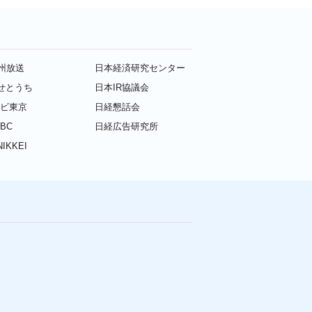
九州放送
日本経済研究センター
せとうち
日本IR協議会
レビ東京
日経懇話会
BC
日経広告研究所
IKKEI