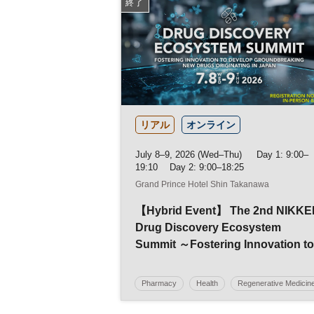
終了
リアル
オンライン
July 8–9, 2026 (Wed–Thu) Day 1: 9:00–
19:10 Day 2: 9:00–18:25
Grand Prince Hotel Shin Takanawa
【Hybrid Event】 The 2nd NIKKE
Drug Discovery Ecosystem
Summit ～Fostering Innovation to
Develop Groundbreaking New
Drugs Originating in Japan～
Pharmacy
Health
Regenerative Medicin
Pharmaceutical Industry
Regulatory Policy