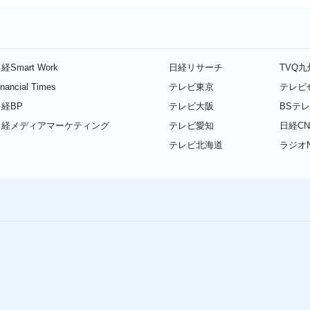
経Smart Work
日経リサーチ
TVQ
inancial Times
テレビ東京
テレビ
経BP
テレビ大阪
BSテ
日経メディアマーケティング
テレビ愛知
日経CN
テレビ北海道
ラジオN