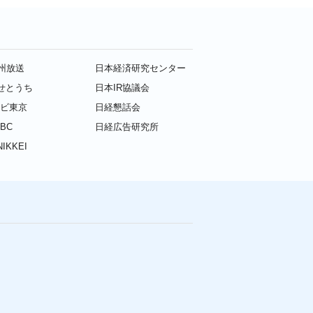
九州放送
日本経済研究センター
せとうち
日本IR協議会
レビ東京
日経懇話会
BC
日経広告研究所
IKKEI