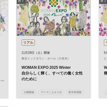
終了
終了
リアル
11月29日（土）開催
6
東京ミッドタウン・ホール（六本木）
ヒ
WOMAN EXPO 2025 Winter
W
自分らしく輝く、すべての働く女性
る
のために
土曜開催
ウーマンエキスポ
医学部受験
受験
健康
美容
キャリア