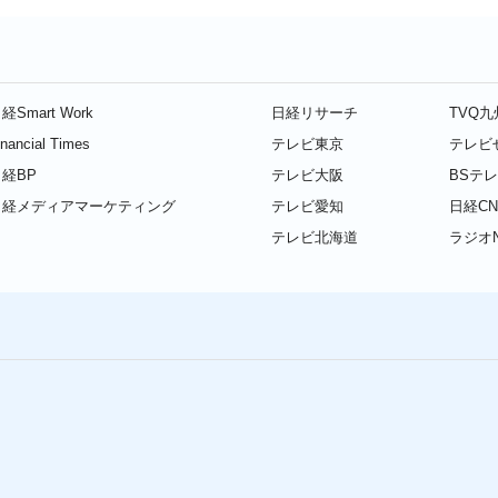
経Smart Work
日経リサーチ
TVQ
inancial Times
テレビ東京
テレビ
経BP
テレビ大阪
BSテ
日経メディアマーケティング
テレビ愛知
日経CN
テレビ北海道
ラジオN