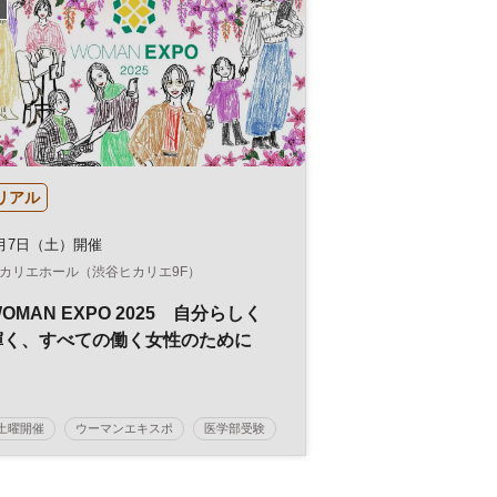
リアル
月7日（土）開催
カリエホール（渋谷ヒカリエ9F）
OMAN EXPO 2025 自分らしく
輝く、すべての働く女性のために
土曜開催
ウーマンエキスポ
医学部受験
受験
健康
美容
キャリア