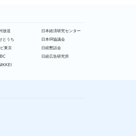
九州放送
日本経済研究センター
せとうち
日本IR協議会
レビ東京
日経懇話会
BC
日経広告研究所
IKKEI