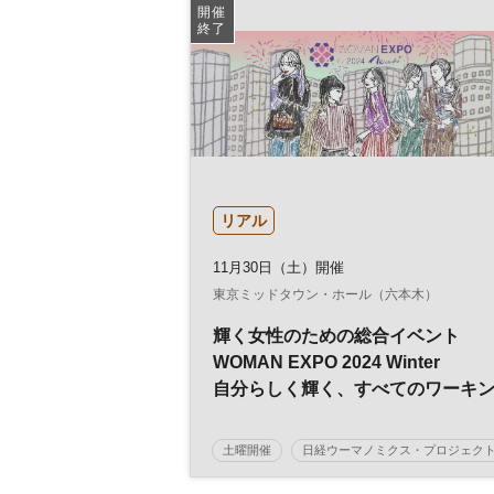
ダイバーシティ
女性
参加無料
開催
終了
リアル
11月30日（土）開催
東京ミッドタウン・ホール（六本木）
輝く女性のための総合イベント
WOMAN EXPO 2024 Winter
自分らしく輝く、すべてのワーキ
グウーマンのために
土曜開催
日経ウーマノミクス・プロジェク
健康
働き方改革
働く女性