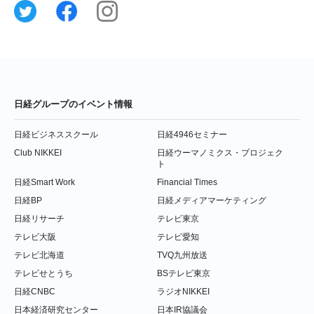
日経グループのイベント情報
日経ビジネススクール
日経4946セミナー
Club NIKKEI
日経ウーマノミクス・プロジェク
ト
日経Smart Work
Financial Times
日経BP
日経メディアマーケティング
日経リサーチ
テレビ東京
テレビ大阪
テレビ愛知
テレビ北海道
TVQ九州放送
テレビせとうち
BSテレビ東京
日経CNBC
ラジオNIKKEI
日本経済研究センター
日本IR協議会