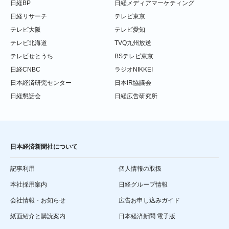
日経BP
日経メディアマーケティング
日経リサーチ
テレビ東京
テレビ大阪
テレビ愛知
テレビ北海道
TVQ九州放送
テレビせとうち
BSテレビ東京
日経CNBC
ラジオNIKKEI
日本経済研究センター
日本IR協議会
日経懇話会
日経広告研究所
日本経済新聞社について
記事利用
個人情報の取扱
本社採用案内
日経グループ情報
会社情報・お知らせ
広告お申し込みガイド
紙面紹介と購読案内
日本経済新聞 電子版