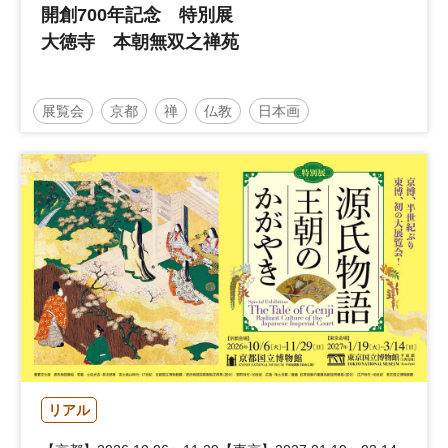
開創700年記念 特別展
大徳寺 本朝無双之禅苑
展覧会
京都
禅
仏教
日本画
東京国立博物館
国宝
リアル