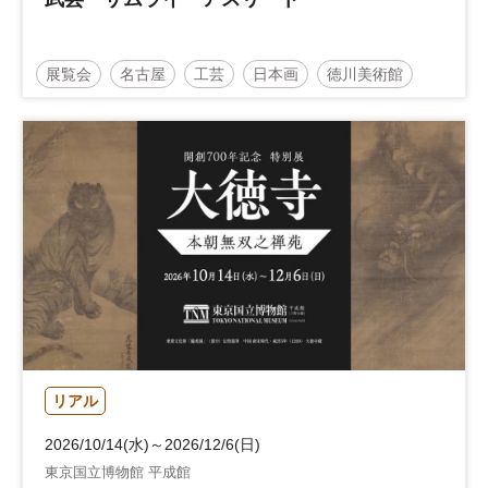
展覧会
名古屋
工芸
日本画
徳川美術館
徳川
リアル
2026/10/14(水)～2026/12/6(日)
東京国立博物館 平成館