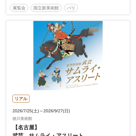
展覧会
国立新美術館
パリ
リアル
2026/7/25(土)～2026/9/27(日)
徳川美術館
【名古屋】
武芸 サムライ・アスリート