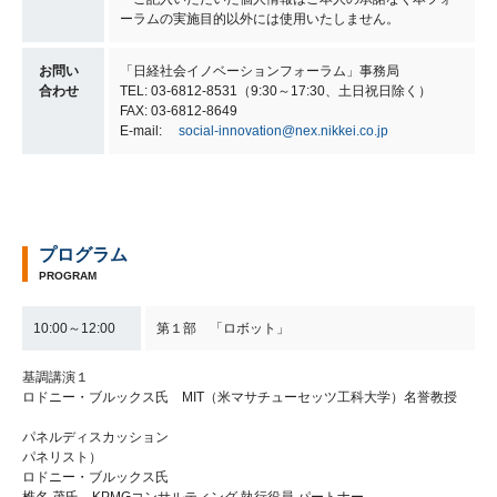
ーラムの実施目的以外には使用いたしません。
お問い
「日経社会イノベーションフォーラム」事務局
合わせ
TEL: 03-6812-8531（9:30～17:30、土日祝日除く）
FAX: 03-6812-8649
E-mail:
social-innovation@nex.nikkei.co.jp
プログラム
PROGRAM
10:00～12:00
第１部 「ロボット」
基調講演１
ロドニー・ブルックス氏 MIT（米マサチューセッツ工科大学）名誉教授
パネルディスカッション
パネリスト）
ロドニー・ブルックス氏