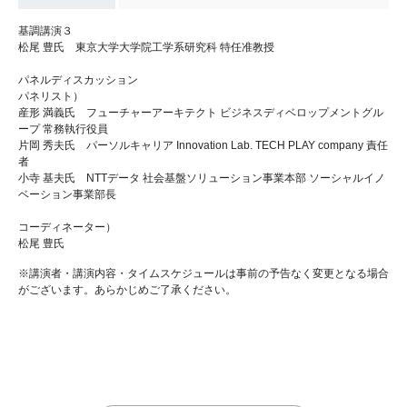
基調講演３
松尾 豊氏 東京大学大学院工学系研究科 特任准教授
パネルディスカッション
パネリスト）
産形 満義氏 フューチャーアーキテクト ビジネスディベロップメントグル
ープ 常務執行役員
片岡 秀夫氏 パーソルキャリア Innovation Lab. TECH PLAY company 責任
者
小寺 基夫氏 NTTデータ 社会基盤ソリューション事業本部 ソーシャルイノ
ベーション事業部長
コーディネーター）
松尾 豊氏
※講演者・講演内容・タイムスケジュールは事前の予告なく変更となる場合
がございます。あらかじめご了承ください。