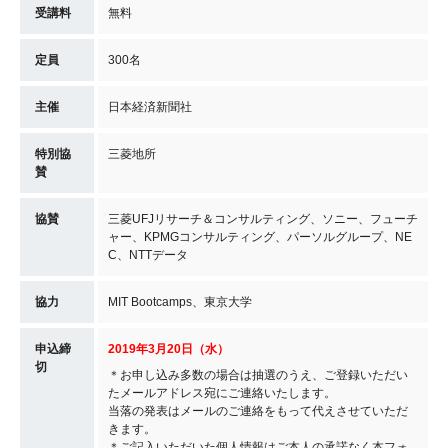
受講料
無料
定員
300名
主催
日本経済新聞社
特別協
三菱地所
賛
協賛
三菱UFJリサーチ＆コンサルティング、ソニー、フューチ
ャー、KPMGコンサルティング、パーソルグループ、NE
C、NTTデータ
協力
MIT Bootcamps、東京大学
申込締
2019年3月20日（水）
切
＊お申し込み多数の場合は抽選のうえ、ご登録いただい
たメールアドレス宛にご連絡いたします。
当落の発表はメールのご連絡をもって代えさせていただ
きます。
＊ご記入いただいた個人情報はご本人の承諾なく本フォ