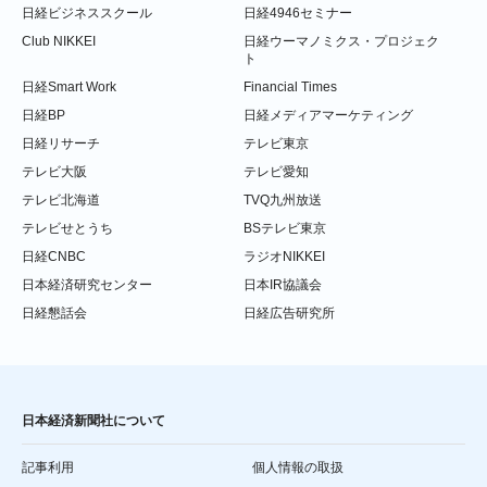
日経ビジネススクール
日経4946セミナー
Club NIKKEI
日経ウーマノミクス・プロジェク
ト
日経Smart Work
Financial Times
日経BP
日経メディアマーケティング
日経リサーチ
テレビ東京
テレビ大阪
テレビ愛知
テレビ北海道
TVQ九州放送
テレビせとうち
BSテレビ東京
日経CNBC
ラジオNIKKEI
日本経済研究センター
日本IR協議会
日経懇話会
日経広告研究所
日本経済新聞社について
記事利用
個人情報の取扱