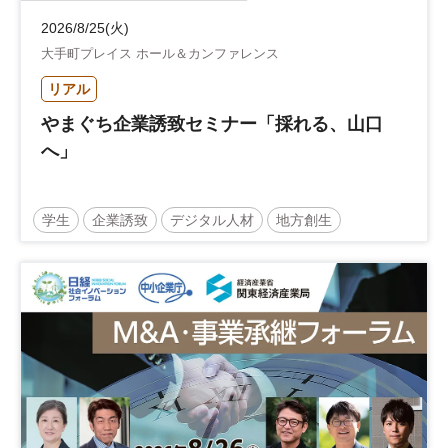
2026/8/25(火)
大手町プレイス ホール＆カンファレンス
リアル
やまぐち企業誘致セミナー「採れる、山口
へ」
学生
企業誘致
デジタル人材
地方創生
企業立地
人材育成
経営者
交流会付き
地域活性化
自治体