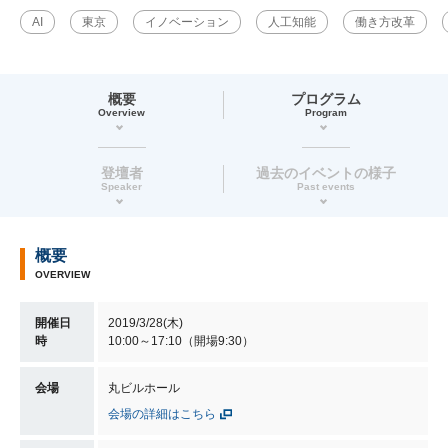
AI
東京
イノベーション
人工知能
働き方改革
概要
プログラム
Overview
Program
登壇者
過去のイベントの様子
Speaker
Past events
概要
OVERVIEW
開催日
2019/3/28(木)
時
10:00～17:10（開場9:30）
会場
丸ビルホール
会場の詳細はこちら