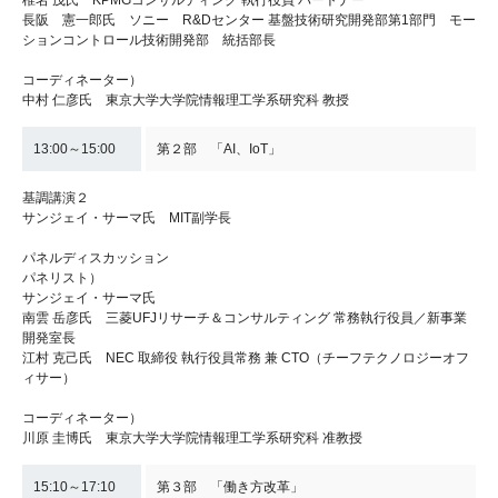
椎名 茂氏 KPMGコンサルティング 執行役員 パートナー
長阪 憲一郎氏 ソニー R&Dセンター 基盤技術研究開発部第1部門 モー
ションコントロール技術開発部 統括部長
コーディネーター）
中村 仁彦氏 東京大学大学院情報理工学系研究科 教授
13:00～15:00
第２部 「AI、IoT」
基調講演２
サンジェイ・サーマ氏 MIT副学長
パネルディスカッション
パネリスト）
サンジェイ・サーマ氏
南雲 岳彦氏 三菱UFJリサーチ＆コンサルティング 常務執行役員／新事業
開発室長
江村 克己氏 NEC 取締役 執行役員常務 兼 CTO（チーフテクノロジーオフ
ィサー）
コーディネーター）
川原 圭博氏 東京大学大学院情報理工学系研究科 准教授
15:10～17:10
第３部 「働き方改革」