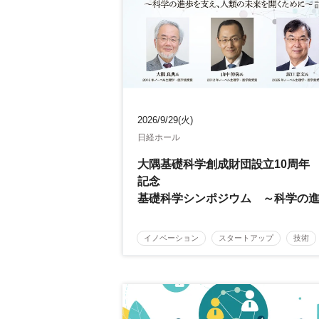
2026/9/29(火)
日経ホール
大隅基礎科学創成財団設立10周年
記念
基礎科学シンポジウム ～科学の
歩を支え、人類の未来を開くため
～
イノベーション
スタートアップ
技術