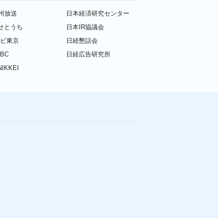
九州放送
日本経済研究センター
せとうち
日本IR協議会
レビ東京
日経懇話会
BC
日経広告研究所
IKKEI