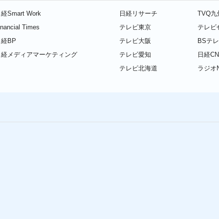
経Smart Work
日経リサーチ
TVQ
inancial Times
テレビ東京
テレビ
経BP
テレビ大阪
BSテ
日経メディアマーケティング
テレビ愛知
日経CN
テレビ北海道
ラジオN