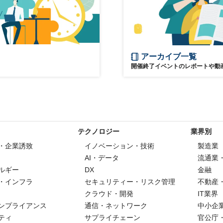
アーカイブ一覧
開催終了イベントのレポートや動
テクノロジー
業界別
・企業誘致
イノベーション・技術
製造業
AI・データ
流通業
ルギー
DX
金融
・インフラ
セキュリティー・リスク管理
不動産
クラウド・開発
IT業界
ンプライアンス
通信・ネットワーク
中小企
ティ
サプライチェーン
官公庁