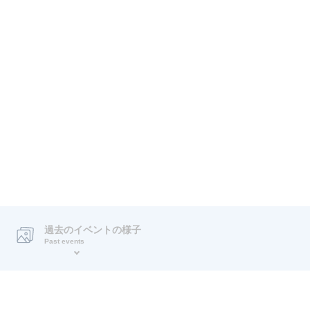
過去のイベントの様子
Past events