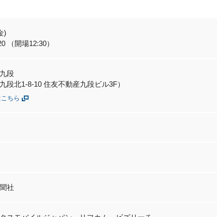
金)
:20 （開場12:30）
九段
段北1-8-10 住友不動産九段ビル3F）
はこちら
聞社