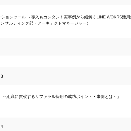
ョンツール ～導入もカンタン！実事例から紐解くLINE WOKRS活
 コンサルティング部・アーキテクトマネージャー）
3
 ～組織に貢献するリファラル採用の成功ポイント・事例とは～」
4