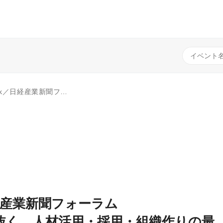
採用・組織作りの最前線とは ～法施行直前 働き方改革フォーラム」
／日経産業新聞フォーラム
抜く 人材活用・採用・組織作りの最