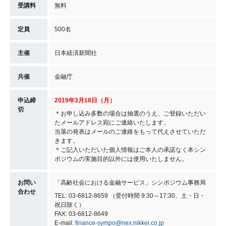
受講料
無料
定員
500名
主催
日本経済新聞社
共催
金融庁
申込締
2019年3月18日（月）
切
＊お申し込み多数の場合は抽選のうえ、ご登録いただい
たメールアドレス宛にご連絡いたします。
当落の発表はメールのご連絡をもって代えさせていただ
きます。
＊ご記入いただいた個人情報はご本人の承諾なく本シン
ポジウムの実施目的以外には使用いたしません。
お問い
「高齢社会における金融サービス」シンポジウム事務局
合わせ
TEL: 03-6812-8659 （受付時間 9:30～17:30、土・日・
祝日除く）
FAX: 03-6812-8649
E-mail:
finance-sympo@nex.nikkei.co.jp