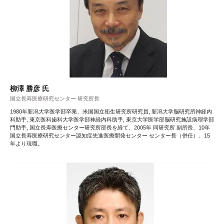
柳澤 勝彦 氏
国立長寿医療研究センター 研究所長
1980年新潟大学医学部卒業、米国国立衛生研究所研究員, 新潟大学脳研究所神経内
科助手, 東京医科歯科大学医学部神経内科助手, 東京大学医学部脳研究施設病理学部
門助手, 国立長寿医療センター研究所部長を経て、2005年 同研究所 副所長、10年
国立長寿医療研究センター認知症先進医療開発センター センター長（併任）、15
年より現職。