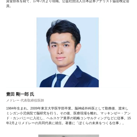
資金部長を経て、17年7月より現職。公益社団法人日本証券アナリスト協会検定会
員。
豊田 剛一郎 氏
メドレー 代表取締役医師
1984年生まれ。2009年東京大学医学部卒業。脳神経外科医として勤務後、渡米し
ミシガン小児病院で脳研究を行う。その後、医療現場を離れ、マッキンゼー・アン
ド・カンパニーに入社し、ヘルスケア業界の戦略コンサルティングなどに従事。15
年2月よりメドレーの共同代表に就任。著書に「ぼくらの未来をつくる仕事」。