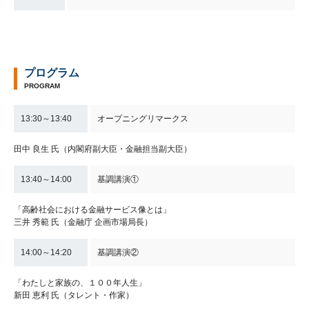
プログラム
PROGRAM
13:30～13:40
オープニングリマークス
田中 良生 氏（内閣府副大臣・金融担当副大臣）
13:40～14:00
基調講演①
「高齢社会における金融サービス像とは」
三井 秀範 氏（金融庁 企画市場局長）
14:00～14:20
基調講演②
「わたしと家族の、１００年人生」
新田 恵利 氏（タレント・作家）