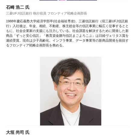
石崎 浩二 氏
三菱UFJ信託銀行 執行役員 フロンティア戦略企画部長
1988年慶応義塾大学経済学部卒(社会福祉専攻)、三菱信託銀行（現三菱UFJ信託銀
行）入社後は、年金、相続、不動産、株主総会等の信託事業に幅広く従事するとと
もに、社会企業家の支援にも注力している。社会課題を解決するために開発した新
商品「ずっと安心信託」「教育資金贈与信託まごよろこぶ」は日経ヴェリタス賞を
連続受賞。現在は少子高齢化、インフラ事業、データ事業等の新商品開発を統括す
るフロンティア戦略企画部長を務める。
大垣 尚司 氏