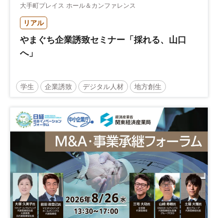
大手町プレイス ホール＆カンファレンス
リアル
やまぐち企業誘致セミナー「採れる、山口
へ」
学生
企業誘致
デジタル人材
地方創生
企業立地
人材育成
経営者
交流会付き
地域活性化
自治体