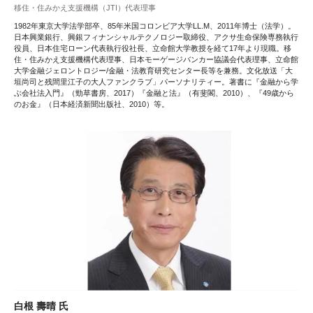
移住・住みかえ支援機構（JTI）代表理事
1982年東京大学法学部卒、85年米国コロンビア大学LL.M、2011年博士（法学）。
日本興業銀行、興銀フィナンシャルテクノロジー取締役、アクサ生命保険専務執行
役員、日本住宅ローン代表執行役社長、立命館大学教授を経て17年より現職。移
住・住みかえ支援機構代表理事、日本モーゲージバンカー協議会代表理事、立命館
大学金融ジェロントロジー/金融・法教育研究センター長等を兼務。文化放送「大
垣尚司と残間里江子の大人ファンクラブ」パーソナリティー。著書に『金融から学
ぶ会社法入門』（勁草書房、2017）『金融と法』（有斐閣、2010）、『49歳から
のお金』（日本経済新聞出版社、2010）等。
白根 壽晴 氏