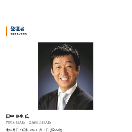
登壇者
SPEAKERS
田中 良生 氏
内閣府副大臣・金融担当副大臣
生年月日：昭和38年11月11日 (満55歳)