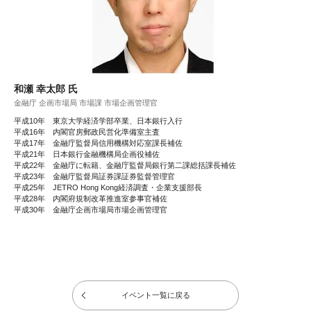
和瀬 幸太郎 氏
金融庁 企画市場局 市場課 市場企画管理官
平成10年 東京大学経済学部卒業、日本銀行入行
平成16年 内閣官房郵政民営化準備室主査
平成17年 金融庁監督局信用機構対応室課長補佐
平成21年 日本銀行金融機構局企画役補佐
平成22年 金融庁に転籍、金融庁監督局銀行第二課総括課長補佐
平成23年 金融庁監督局証券課証券監督管理官
平成25年 JETRO Hong Kong経済調査・企業支援部長
平成28年 内閣府規制改革推進室参事官補佐
平成30年 金融庁企画市場局市場企画管理官
イベント一覧に戻る