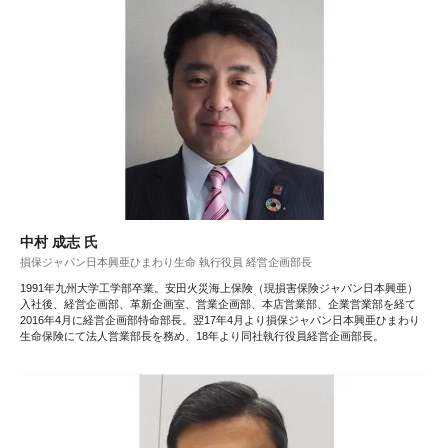
中村 成志 氏
損保ジャパン日本興亜ひまわり生命 執行役員 経営企画部長
1991年九州大学工学部卒業。安田火災海上保険（現損害保険ジャパン日本興亜）
入社後、経営企画部、革新企画室、営業企画部、本店営業部、企業営業部を経て
2016年4月に経営企画部特命部長。翌17年4月より損保ジャパン日本興亜ひまわり
生命保険にて法人営業部長を務め、18年より同社執行役員経営企画部長。