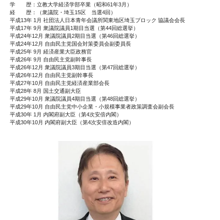
学 歴：立教大学経済学部卒業（昭和61年3月）
経 歴：（衆議院・埼玉15区 当選4回）
平成13年 1月 社団法人日本青年会議所関東地区埼玉ブロック 協議会会長
平成17年 9月 衆議院議員1期目当選（第44回総選挙）
平成24年12月 衆議院議員2期目当選（第46回総選挙）
平成24年12月 自由民主党国会対策委員会副委員長
平成25年 9月 経済産業大臣政務官
平成26年 9月 自由民主党副幹事長
平成26年12月 衆議院議員3期目当選（第47回総選挙）
平成26年12月 自由民主党副幹事長
平成27年10月 自由民主党経済産業部会長
平成28年 8月 国土交通副大臣
平成29年10月 衆議院議員4期目当選（第48回総選挙）
平成29年10月 自由民主党中小企業・小規模事業者政策調査会副会長
平成30年 1月 内閣府副大臣（第4次安倍内閣）
平成30年10月 内閣府副大臣（第4次安倍改造内閣）