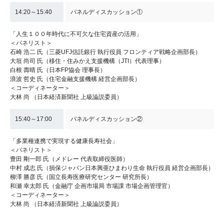
14:20～15:40
パネルディスカッション①
「人生１００年時代に不可欠な住宅資産の活用」
＜パネリスト＞
石崎 浩二 氏（三菱UFJ信託銀行 執行役員 フロンティア戦略企画部長）
大垣 尚司 氏（移住・住みかえ支援機構（JTI）代表理事）
白根 壽晴 氏（日本FP協会 理事長）
浪波 哲史 氏（住宅金融支援機構 経営企画部長）
＜コーディネーター＞
大林 尚 （日本経済新聞社 上級論説委員）
15:40～17:00
パネルディスカッション②
「多業種連携で実現する健康長寿社会」
＜パネリスト＞
豊田 剛一郎 氏（メドレー 代表取締役医師）
中村 成志 氏（損保ジャパン日本興亜ひまわり生命 執行役員 経営企画部長）
柳澤 勝彦 氏（国立長寿医療研究センター 研究所長）
和瀬 幸太郎 氏（金融庁 企画市場局 市場課 市場企画管理官）
＜コーディネーター＞
大林 尚 （日本経済新聞社 上級論説委員）