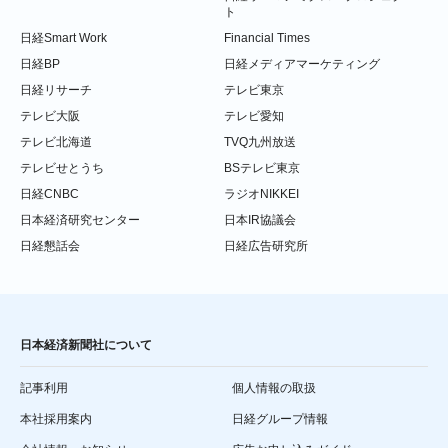
ト
日経Smart Work
Financial Times
日経BP
日経メディアマーケティング
日経リサーチ
テレビ東京
テレビ大阪
テレビ愛知
テレビ北海道
TVQ九州放送
テレビせとうち
BSテレビ東京
日経CNBC
ラジオNIKKEI
日本経済研究センター
日本IR協議会
日経懇話会
日経広告研究所
日本経済新聞社について
記事利用
個人情報の取扱
本社採用案内
日経グループ情報