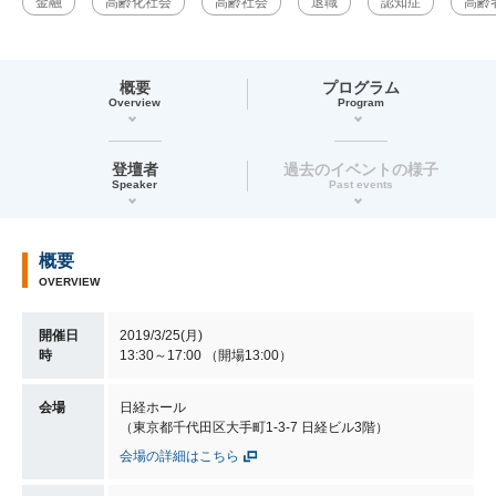
金融
高齢化社会
高齢社会
退職
認知症
高齢
概要
プログラム
Overview
Program
登壇者
過去のイベントの様子
Speaker
Past events
概要
OVERVIEW
開催日
2019/3/25(月)
時
13:30～17:00 （開場13:00）
会場
日経ホール
（東京都千代田区大手町1-3-7 日経ビル3階）
会場の詳細はこちら