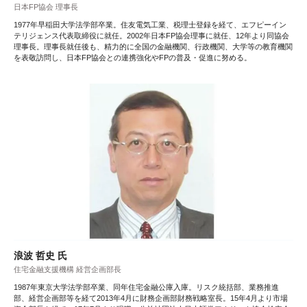
日本FP協会 理事長
1977年早稲田大学法学部卒業。住友電気工業、税理士登録を経て、エフピーイン
テリジェンス代表取締役に就任。2002年日本FP協会理事に就任、12年より同協会
理事長。理事長就任後も、精力的に全国の金融機関、行政機関、大学等の教育機関
を表敬訪問し、日本FP協会との連携強化やFPの普及・促進に努める。
浪波 哲史 氏
住宅金融支援機構 経営企画部長
1987年東京大学法学部卒業、同年住宅金融公庫入庫。リスク統括部、業務推進
部、経営企画部等を経て2013年4月に財務企画部財務戦略室長。15年4月より市場