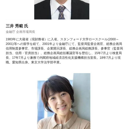
三井 秀範 氏
金融庁 企画市場局長
1983年に大蔵省（現財務省）に入省。スタンフォード大学ロースクール(2000～
2001)等への留学を経て、2001年より金融庁にて、監督局監督企画官、総務企画局
信用制度参事官、市場課長、企業開示課長、総務企画局総務課長、参事官（監督局
担当、信用・官房担当）、総務企画局総括審議官等を歴任し、15年7月より検査局
長、17年7月より兼務で内閣府地域経済活性化支援機構担当室長。18年7月より現
職。愛知県出身。東京大学法学部卒業。