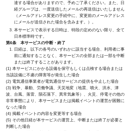
達する場合がありますので、予めご了承ください。また、日
経グループは、一度送信したメールの再送信はいたしません
（メールアドレス変更の手続中に、変更前のメールアドレス
にメールが送信された場合を含みます。）。
本サービスで表示する日時は、特段の定めのない限り、全て
日本標準時です。
第6条 本サービスの中断・終了
日経は、以下の各号のいずれかに該当する場合、利用者に事
前に通知することなく、本サービスの全部または一部を中断
または終了することがあります。
(1) 本サービスにかかる設備を保守もしくは点検する場合または
当該設備に不慮の障害等が発生した場合
(2) 電気通信事業者が電気通信サービスの提供を中止した場合
(3) 戦争、暴動、労働争議、天災地変（地震、噴火、洪水、津
波、台風、落雷、隕石落下、異常気象等）、火災、停電その他の
非常事態により、本サービスまたは掲載イベントの運営が困難に
なった場合
(4) 掲載イベントの内容を変更等する場合
(5) その他日経が本サービスの運営上、中断または終了が必要と
判断した場合