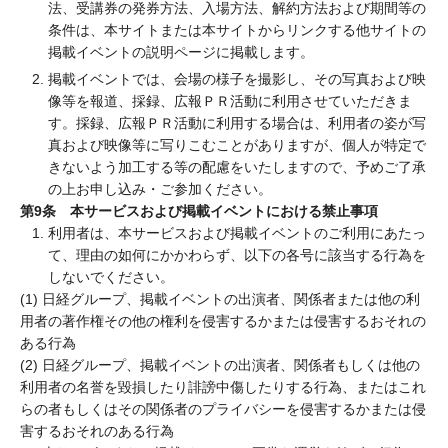
法、受講券の発券方法、入場方法、解約方法および期間等の
条件は、本サイトまたは本サイトからリンクする他サイトの
掲載イベントの説明ページに掲載します。
掲載イベントでは、会場の様子を撮影し、その写真および映
像等を報道、採録、広報ＰＲ活動に利用させていただきま
す。採録、広報ＰＲ活動に利用する場合は、利用者の姿が写
真および映像等に写りこむことがありますが、個人が特定で
きないよう加工する等の配慮をいたしますので、予めご了承
の上お申し込み・ご参加ください。
第9条 本サービスおよび掲載イベントにおける禁止事項
利用者は、本サービスおよび掲載イベントのご利用にあたっ
て、理由の如何にかかわらず、以下の各号に該当する行為を
しないでください。
(1) 日経グループ、掲載イベントの出演者、関係者または他の利
用者の著作権その他の権利を侵害するかまたは侵害するおそれの
ある行為
(2) 日経グループ、掲載イベントの出演者、関係者もしくは他の
利用者の名誉を毀損したり誹謗中傷したりする行為、またはこれ
らの者もしくはその関係者のプライバシーを侵害するかまたは侵
害するおそれのある行為