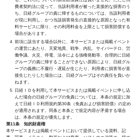
費者契約法に従って、当該利用者が被った直接的な損害のう
ち、日経グループの責に帰するものについては、当該利用者
が現に利用し、かつ当該損害発生の直接的な原因となった有
料サービスに限り、その利用料金を上限として損害賠償する
場合があります。
前項に該当する場合以外に、本サービスまたは掲載イベント
の運営にあたり、天変地異、戦争、内乱、サイバーテロ、労
働争議、火災、停電、法令による強権発動等、合理的に日経
グループの責に帰することができない原因により、日経グル
ープの義務に不履行・遅延が生じたり、利用者に損害等が直
接生じたりした場合には、日経グループはその責任を負いか
ねます。
日経ＩＤを利用して本サービスまたは掲載イベントに申し込
んだ場合の日経グループの免責については、本条の規定に加
えて日経ＩＤ利用規約第30条（免責および損害賠償）の定め
が適用されます。同条と本条とで規定内容が矛盾する場合
は、本条の規定が優先します。
第11条 知的財産権
本サービスまたは掲載イベントにおいて提供している資料、記