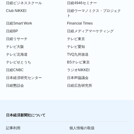
日経ビジネススクール
日経4946セミナー
Club NIKKEI
日経ウーマノミクス・プロジェク
ト
日経Smart Work
Financial Times
日経BP
日経メディアマーケティング
日経リサーチ
テレビ東京
テレビ大阪
テレビ愛知
テレビ北海道
TVQ九州放送
テレビせとうち
BSテレビ東京
日経CNBC
ラジオNIKKEI
日本経済研究センター
日本IR協議会
日経懇話会
日経広告研究所
日本経済新聞社について
記事利用
個人情報の取扱