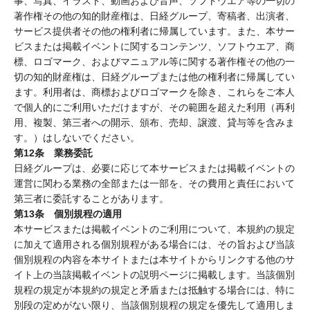
事、写真、イラスト、動画および音声、ソフトウエア等の一切の
著作権その他の知的財産権は、日経グループ、寄稿者、出演者、
サービス提供者その他の権利者に帰属しています。また、本サー
ビスまたは掲載イベントに関するコンテンツ、ソフトウエア、商
標、ロゴマーク、およびマニュアル等に関する著作権その他の一
切の知的財産権は、日経グループまたは他の権利者に帰属してい
ます。利用者は、商標およびロゴマークを除き、これらをご本人
で個人的にご利用いただけますが、その範囲を超えた利用（再利
用、複製、第三者への開示、頒布、売却、譲渡、貸与等を含みま
す。）はしないでください。
第12条 業務委託
日経グループは、必要に応じて本サービスまたは掲載イベントの
運営に関わる業務の全部または一部を、その費用と責任において
第三者に委託することがあります。
第13条 個別規程の適用
本サービスまたは掲載イベントのご利用について、本規約の規定
に加えて適用される個別規程がある場合には、その旨および当該
個別規程の内容を本サイトまたは本サイトからリンクする他のサ
イト上の当該掲載イベントの説明ページに掲載します。当該個別
規程の規定が本規約の規定と矛盾または抵触する場合には、特に
別段の定めがない限り、当該個別規程の規定を優先して適用しま