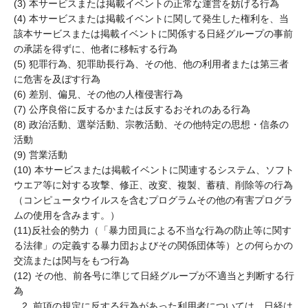
(3) 本サービスまたは掲載イベントの正常な運営を妨げる行為
(4) 本サービスまたは掲載イベントに関して発生した権利を、当
該本サービスまたは掲載イベントに関係する日経グループの事前
の承諾を得ずに、他者に移転する行為
(5) 犯罪行為、犯罪助長行為、その他、他の利用者または第三者
に危害を及ぼす行為
(6) 差別、偏見、その他の人権侵害行為
(7) 公序良俗に反するかまたは反するおそれのある行為
(8) 政治活動、選挙活動、宗教活動、その他特定の思想・信条の
活動
(9) 営業活動
(10) 本サービスまたは掲載イベントに関連するシステム、ソフト
ウエア等に対する攻撃、修正、改変、複製、蓄積、削除等の行為
（コンピュータウイルスを含むプログラムその他の有害プログラ
ムの使用を含みます。）
(11)反社会的勢力（「暴力団員による不当な行為の防止等に関す
る法律」の定義する暴力団およびその関係団体等）との何らかの
交流または関与をもつ行為
(12) その他、前各号に準じて日経グループが不適当と判断する行
為
前項の規定に反する行為があった利用者については、日経は