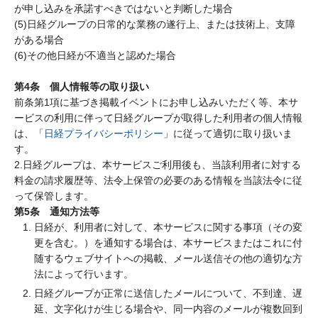
が申し込みを承諾すべきではないと判断した場合
(5)日経グループの日常的な業務の遂行上、または技術上、支障
がある場合
(6)その他日経が不適当と認めた場合
第4条 個人情報等の取り扱い
前条第1項に基づき掲載イベントにお申し込みいただく等、本サ
ービスの利用に伴って日経グループが取得した利用者の個人情報
は、「
日経プライバシーポリシー
」に従って適切に取り扱いま
す。
2.日経グループは、本サービスご利用後も、当該利用者に対する
料金の請求履歴等、法令上保管の必要のある情報を当該法令に従
って保管します。
第5条 通知方法等
日経が、利用者に対して、本サービスに関する事項（その変
更を含む。）を通知する場合は、本サービスまたはこれに付
随するウェブサイトへの掲載、メール送信その他の適切な方
法によって行います。
日経グループが正常に送信したメールについて、不到達、遅
延、文字化けが生じる場合や、同一内容のメールが複数回到