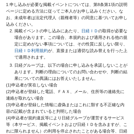
1.申し込みが必要な掲載イベントについては、第8条第1項の説明
ページに定める方法に従ってご本人がお申し込みください。な
お、未成年者は法定代理人（親権者等）の同意に基づいてお申し
込みください。
掲載イベントの申し込みにあたり、
日経ＩＤ
の取得が必要な
場合があります。この場合、本規約および適用される他の規
定に定めがない事項については、その性質に反しない限り、
日経ＩＤ利用規約
が、直接または適切な読み替えを行った上
で適用されます。
日経グループは、以下の場合に申し込みを承諾しないことが
あります。判断の理由についてのお問い合わせや、判断の結
果についての異議にはお答えいたしません。
(1)申込者が実在しない場合
(2)申込者が登録した電話、ＦＡＸ、メール、住所等の連絡先に
連絡が取れない場合
(3)申込者が登録した情報に虚偽またはこれに類する不正確な内
容の記載が含まれていると判明した場合
(4)申込者が規約違反等により日経グループが運営するサービス
等（本サービス、掲載イベントおよび日経ＩＤを含みますが、こ
れに限られません）の利用を停止されたことがある場合等、日経