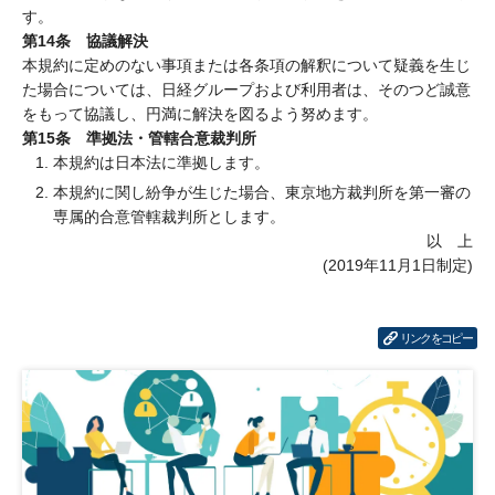
す。
第14条 協議解決
本規約に定めのない事項または各条項の解釈について疑義を生じ
た場合については、日経グループおよび利用者は、そのつど誠意
をもって協議し、円満に解決を図るよう努めます。
第15条 準拠法・管轄合意裁判所
本規約は日本法に準拠します。
本規約に関し紛争が生じた場合、東京地方裁判所を第一審の
専属的合意管轄裁判所とします。
以 上
(2019年11月1日制定)
リンクをコピー