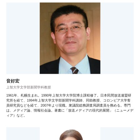
音好宏
上智大学文学部新聞学科教授
1961年、札幌生まれ。1990年上智大学大学院博士課程修了。日本民間放送連盟研
究所を経て、1994年上智大学文学部新聞学科講師、同助教授、コロンビア大学客
員研究員などを経て、2007年より現職。衆議院総務調査局調査員を務める。専門
は、メディア論、情報社会論。著書に「放送メディアの現代的展開」（ニューメデ
ィア）など。