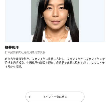
桃井裕理
日本経済新聞社編集局政治部次長
東京大学経済学部卒。１９９５年に日経に入社し、２００３年から２００７年まで
香港支局特派員、中国総局特派員を歴任。産業界や政界の取材を経て、２０１４年
４月から現職。
イベント一覧に戻る