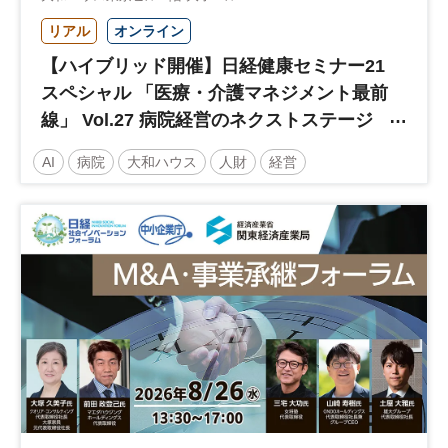
リアル
オンライン
【ハイブリッド開催】日経健康セミナー21
スペシャル 「医療・介護マネジメント最前
線」 Vol.27 病院経営のネクストステージ
～診療報酬改定のその先 AI・DX・人財戦
AI
病院
大和ハウス
人財
経営
略で描く持続可能な未来へ～
医療・介護マネジメント
医療
人材
人材戦略
日経健康セミナー
病院経営
DX
診療報酬
参加無料
土日祝開催