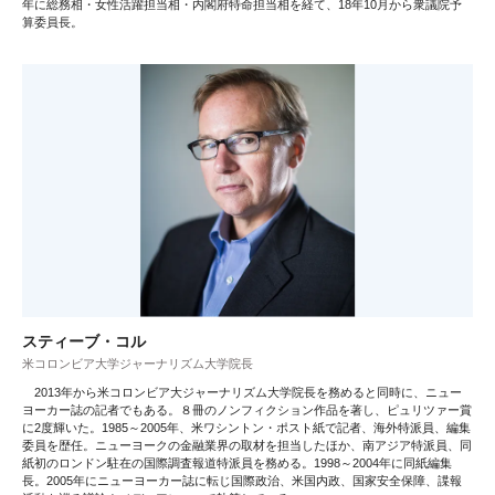
年に総務相・女性活躍担当相・内閣府特命担当相を経て、18年10月から衆議院予
算委員長。
スティーブ・コル
米コロンビア大学ジャーナリズム大学院長
2013年から米コロンビア大ジャーナリズム大学院長を務めると同時に、ニュー
ヨーカー誌の記者でもある。８冊のノンフィクション作品を著し、ピュリツァー賞
に2度輝いた。1985～2005年、米ワシントン・ポスト紙で記者、海外特派員、編集
委員を歴任。ニューヨークの金融業界の取材を担当したほか、南アジア特派員、同
紙初のロンドン駐在の国際調査報道特派員を務める。1998～2004年に同紙編集
長。2005年にニューヨーカー誌に転じ国際政治、米国内政、国家安全保障、諜報