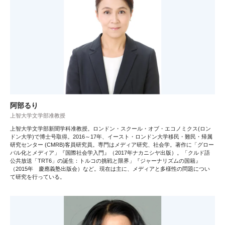
阿部るり
上智大学文学部准教授
上智大学文学部新聞学科准教授。ロンドン・スクール・オブ・エコノミクス(ロン
ドン大学)で博士号取得。2016～17年、イースト・ロンドン大学移民・難民・帰属
研究センター (CMRB)客員研究員。専門はメディア研究、社会学。著作に「グロー
バル化とメディア」『国際社会学入門』（2017年ナカニシヤ出版）。「クルド語
公共放送「TRT6」の誕生：トルコの挑戦と限界」『ジャーナリズムの国籍』
（2015年 慶應義塾出版会）など。現在は主に、メディアと多様性の問題につい
て研究を行っている。