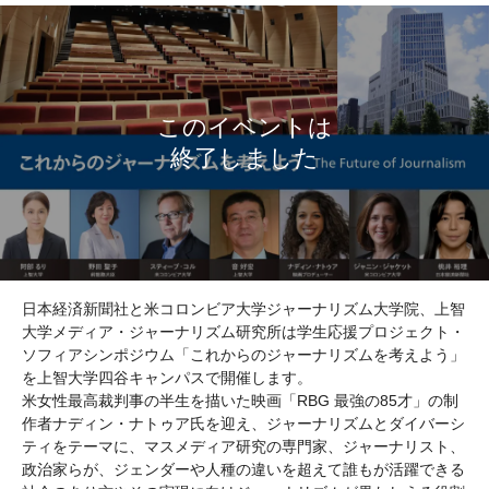
日本経済新聞社と米コロンビア大学ジャーナリズム大学院、上智
大学メディア・ジャーナリズム研究所は学生応援プロジェクト・
ソフィアシンポジウム「これからのジャーナリズムを考えよう」
を上智大学四谷キャンパスで開催します。
米女性最高裁判事の半生を描いた映画「RBG 最強の85才」の制
作者ナディン・ナトゥア氏を迎え、ジャーナリズムとダイバーシ
ティをテーマに、マスメディア研究の専門家、ジャーナリスト、
政治家らが、ジェンダーや人種の違いを超えて誰もが活躍できる