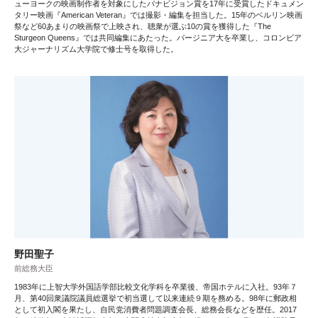
ューヨークの映画制作者を対象にしたパナビジョン賞を17年に受賞したドキュメン
タリー映画『American Veteran』では撮影・編集を担当した。15年のベルリン映画
祭など60あまりの映画祭で上映され、聴衆が選ぶ10の賞を獲得した『The
Sturgeon Queens』では共同編集にあたった。バージニア大を卒業し、コロンビア
大ジャーナリズム大学院で修士号を取得した。
野田聖子
前総務大臣
1983年に上智大学外国語学部比較文化学科を卒業後、帝国ホテルに入社。93年７
月、第40回衆議院議員総選挙で初当選して以来連続９期を務める。98年に郵政相
として初入閣を果たし、自民党消費者問題調査会長、総務会長などを歴任。2017