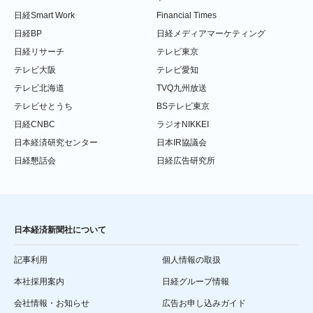
日経Smart Work
Financial Times
日経BP
日経メディアマーケティング
日経リサーチ
テレビ東京
テレビ大阪
テレビ愛知
テレビ北海道
TVQ九州放送
テレビせとうち
BSテレビ東京
日経CNBC
ラジオNIKKEI
日本経済研究センター
日本IR協議会
日経懇話会
日経広告研究所
日本経済新聞社について
記事利用
個人情報の取扱
本社採用案内
日経グループ情報
会社情報・お知らせ
広告お申し込みガイド