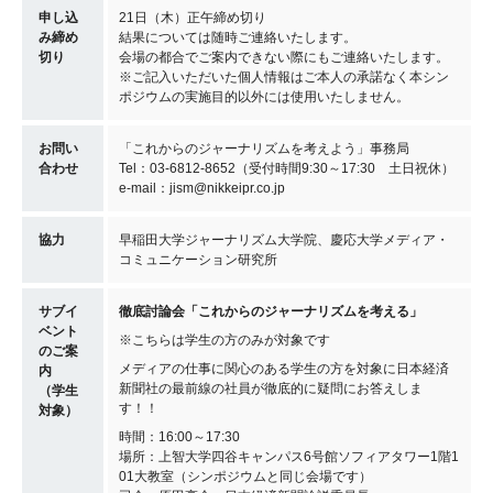
申し込
21日（木）正午締め切り
み締め
結果については随時ご連絡いたします。
切り
会場の都合でご案内できない際にもご連絡いたします。
※ご記入いただいた個人情報はご本人の承諾なく本シン
ポジウムの実施目的以外には使用いたしません。
お問い
「これからのジャーナリズムを考えよう」事務局
合わせ
Tel：03-6812-8652（受付時間9:30～17:30 土日祝休）
e-mail：jism@nikkeipr.co.jp
協力
早稲田大学ジャーナリズム大学院、慶応大学メディア・
コミュニケーション研究所
サブイ
徹底討論会「これからのジャーナリズムを考える」
ベント
※こちらは学生の方のみが対象です
のご案
メディアの仕事に関心のある学生の方を対象に日本経済
内
新聞社の最前線の社員が徹底的に疑問にお答えしま
（学生
す！！
対象）
時間：16:00～17:30
場所：上智大学四谷キャンパス6号館ソフィアタワー1階1
01大教室（シンポジウムと同じ会場です）