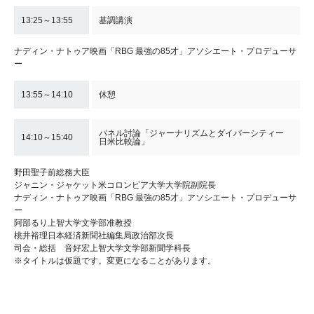
13:25～13:55
基調講演
ナディン・ナトゥア映画「RBG 最強の85才」アソシエート・プロデューサ
ー
13:55～14:10
休憩
パネル討論「ジャーナリズムとダイバーシティー
14:10～15:40
日米比較論」
野田聖子前総務大臣
ジャニン・ジャケット米コロンビア大学大学院副院長
ナディン・ナトゥア映画「RBG 最強の85才」アソシエート・プロデューサ
ー
阿部るり上智大学文学部准教授
桃井裕理日本経済新聞社編集局政治部次長
司会・総括 音好宏上智大学文学部新聞学科長
※タイトルは仮題です。変更になることがあります。