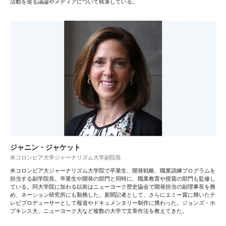
活動を巡る議論やメディアについて執筆している。
ジャニン・ジャケット
米コロンビア大学ジャーナリズム大学副院長
米コロンビア大ジャーナリズム大学院で卒業生、開発戦略、職業訓練プログラムを
担当する副学院長。卒業生や開発の部門と同時に、職業教育や授賞の部門も監修し
ている。同大学院に加わる以前はニューヨーク歴史協会で開発担当の副理事長を務
め、ネーション研究所にも勤務した。新聞記者として、さらにエミー賞に輝いたテ
レビプロデューサーとして報道やドキュメンタリー制作に携わった。ジョンズ・ホ
プキンス大、ニューヨーク大など複数の大学で文章作法を教えてきた。