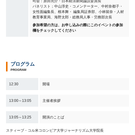
司会：原田亮介・日本経済新聞論説委員長
パネリスト；中山淳史・コメンテーター、中村奈都子・
女性面編集長、根本舞・ 編集局証券部、小林留奈・人材
教育事業局、海野太郎・総務局人事・労務部次長
参加希望の方は、お申し込みの際にこのイベントの参加
欄をチェックしてください
プログラム
PROGRAM
12:30
開場
13:00～13:05
主催者挨拶
13:05～13:25
開演のことば
スティーブ・コル米コロンビア大学ジャーナリズム大学院長