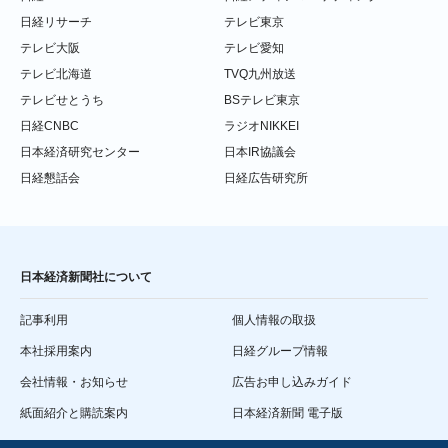
日経リサーチ
テレビ東京
テレビ大阪
テレビ愛知
テレビ北海道
TVQ九州放送
テレビせとうち
BSテレビ東京
日経CNBC
ラジオNIKKEI
日本経済研究センター
日本IR協議会
日経懇話会
日経広告研究所
日本経済新聞社について
記事利用
個人情報の取扱
本社採用案内
日経グループ情報
会社情報・お知らせ
広告お申し込みガイド
紙面紹介と購読案内
日本経済新聞 電子版