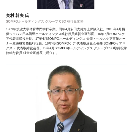
奥村 幹夫 氏
SOMPOホールディングス グループ CSO 執行役常務
1989年筑波大学体育専門学群卒業、同年4月安田火災海上保険入社。2015年4月損
保ジャパン日本興亜ホールディングス執行役員経営企画部長。16年7月SOMPOケ
ア代表取締役社長。17年4月SOMPOホールディングス 介護・ヘルスケア事業オー
ナー取締役常務執行役員、18年4月SOMPOケア 代表取締役会長兼 SOMPOケアネ
クスト 代表取締役会長、19年4月SOMPOホールディングス グループCSO取締役常
務執行役員 経営企画部長（現任）。