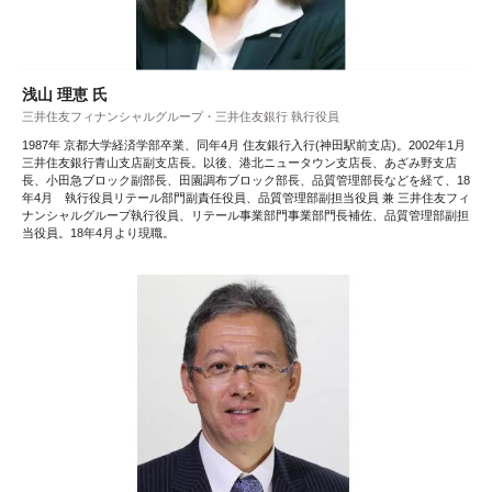
浅山 理恵 氏
三井住友フィナンシャルグループ・三井住友銀行 執行役員
1987年 京都大学経済学部卒業、同年4月 住友銀行入行(神田駅前支店)。2002年1月
三井住友銀行青山支店副支店長。以後、港北ニュータウン支店長、あざみ野支店
長、小田急ブロック副部長、田園調布ブロック部長、品質管理部長などを経て、18
年4月 執行役員リテール部門副責任役員、品質管理部副担当役員 兼 三井住友フィ
ナンシャルグループ執行役員、リテール事業部門事業部門長補佐、品質管理部副担
当役員。18年4月より現職。