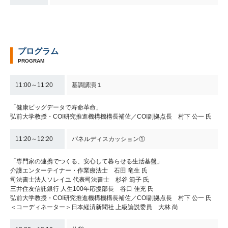
プログラム
PROGRAM
11:00～11:20
基調講演１
「健康ビッグデータで寿命革命」
弘前大学教授・COI研究推進機構機構長補佐／COI副拠点長 村下 公一 氏
11:20～12:20
パネルディスカッション①
「専門家の連携でつくる、安心して暮らせる生活基盤」
介護エンターテイナー・作業療法士 石田 竜生 氏
司法書士法人ソレイユ 代表司法書士 杉谷 範子 氏
三井住友信託銀行 人生100年応援部長 谷口 佳充 氏
弘前大学教授・COI研究推進機構機構長補佐／COI副拠点長 村下 公一 氏
＜コーディネーター＞日本経済新聞社 上級論説委員 大林 尚