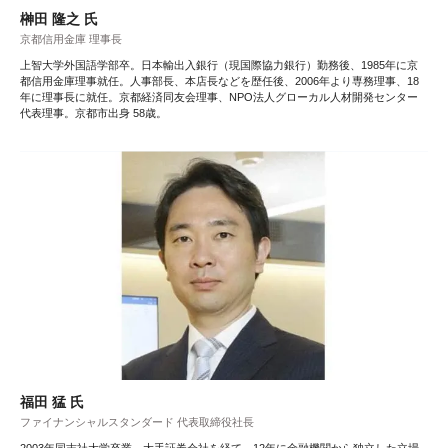
榊田 隆之 氏
京都信用金庫 理事長
上智大学外国語学部卒。日本輸出入銀行（現国際協力銀行）勤務後、1985年に京
都信用金庫理事就任。人事部長、本店長などを歴任後、2006年より専務理事、18
年に理事長に就任。京都経済同友会理事、NPO法人グローカル人材開発センター
代表理事。京都市出身 58歳。
福田 猛 氏
ファイナンシャルスタンダード 代表取締役社長