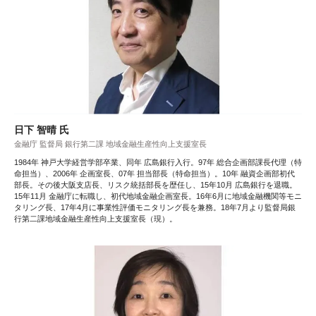
日下 智晴 氏
金融庁 監督局 銀行第二課 地域金融生産性向上支援室長
1984年 神戸大学経営学部卒業、同年 広島銀行入行。97年 総合企画部課長代理（特
命担当）、2006年 企画室長、07年 担当部長（特命担当）。10年 融資企画部初代
部長。その後大阪支店長、リスク統括部長を歴任し、15年10月 広島銀行を退職。
15年11月 金融庁に転職し、初代地域金融企画室長。16年6月に地域金融機関等モニ
タリング長、17年4月に事業性評価モニタリング長を兼務。18年7月より監督局銀
行第二課地域金融生産性向上支援室長（現）。