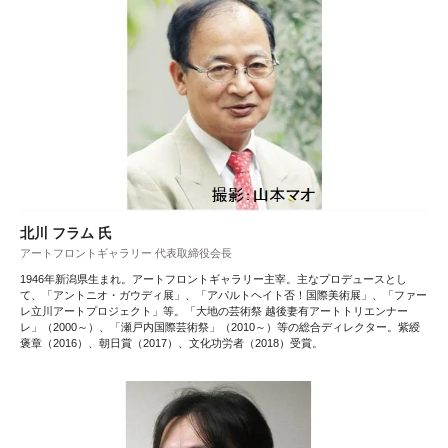
北川 フラム 氏
アートフロントギャラリー 代表取締役会長
1946年新潟県生まれ。アートフロントギャラリー主宰。主なプロデュースとし
て、「アントニオ・ガウディ展」、「アパルトヘイト否！国際美術展」、「ファー
レ立川アートプロジェクト」等。「大地の芸術祭 越後妻有アートトリエンナー
レ」（2000～）、「瀬戸内国際芸術祭」（2010～）等の総合ディレクター。紫綬
褒章（2016）、朝日賞（2017）、文化功労者（2018）受賞。