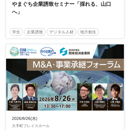
やまぐち企業誘致セミナー「採れる、山口
へ」
学生
企業誘致
デジタル人材
地方創生
企業立地
人材育成
経営者
交流会付き
地域活性化
自治体
2026/8/26(水)
大手町プレイスホール