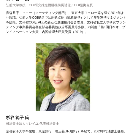
弘前大学教授・COI研究推進機構機構長補佐／COI副拠点長
青森県庁、ソニー（マーケティング部門）、東京大学フェロー等を経て2014年よ
り現職。弘前大学COI拠点では副拠点長（戦略統括）として産学連携マネジメント
を総括。文科省COIとAIとの新たな展開検討会合委員、文科省私立大学研究ブラン
ディング事業委員会審査部会委員他政府系委員等多数。内閣府「第1回日本オープ
ンイノベーション大賞」内閣総理大臣賞受賞（2019）。
杉谷 範子 氏
司法書士法人ソレイユ 代表司法書士
京都女子大学卒業後、東京銀行（現三菱UFJ銀行）を経て、2003年司法書士登録。