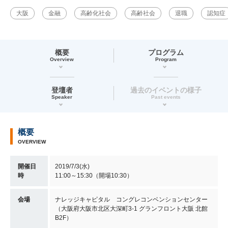
大阪
金融
高齢化社会
高齢社会
退職
認知症
概要
プログラム
Overview
Program
登壇者
過去のイベントの様子
Speaker
Past events
概要
OVERVIEW
開催日
2019/7/3(水)
時
11:00～15:30（開場10:30）
会場
ナレッジキャピタル コングレコンベンションセンター
（大阪府大阪市北区大深町3-1 グランフロント大阪 北館
B2F）