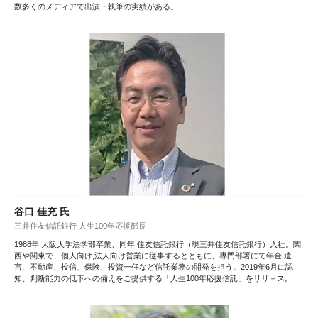
数多くのメディアで出演・執筆の実績がある。
谷口 佳充 氏
三井住友信託銀行 人生100年応援部長
1988年 大阪大学法学部卒業、同年 住友信託銀行（現三井住友信託銀行）入社。関
西や関東で、個人向け,法人向け営業に従事するとともに、専門部署にて年金,遺
言、不動産、投信、保険、投資一任など信託業務の開発を担う。2019年6月に認
知、判断能力の低下への備えをご提供する「人生100年応援信託」をリリ－ス。