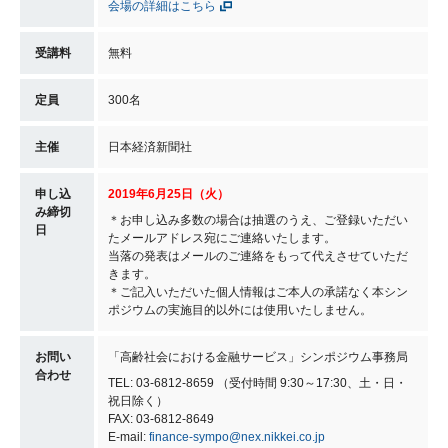
会場の詳細はこちら
受講料
無料
定員
300名
主催
日本経済新聞社
申し込
2019年6月25日（火）
み締切
＊お申し込み多数の場合は抽選のうえ、ご登録いただい
日
たメールアドレス宛にご連絡いたします。
当落の発表はメールのご連絡をもって代えさせていただ
きます。
＊ご記入いただいた個人情報はご本人の承諾なく本シン
ポジウムの実施目的以外には使用いたしません。
お問い
「高齢社会における金融サービス」シンポジウム事務局
合わせ
TEL: 03-6812-8659 （受付時間 9:30～17:30、土・日・
祝日除く）
FAX: 03-6812-8649
E-mail:
finance-sympo@nex.nikkei.co.jp