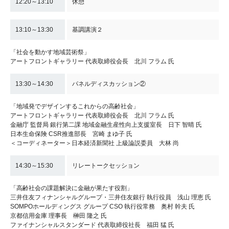
12:20～13:10
休憩
13:10～13:30
基調講演２
「社会を動かす地域芸術祭」
アートフロントギャラリー 代表取締役会長 北川 フラム 氏
13:30～14:30
パネルディスカッション②
「地域発でデザインするこれからの高齢社会」
アートフロントギャラリー 代表取締役会長 北川 フラム 氏
金融庁 監督局 銀行第二課 地域金融生産性向上支援室長 日下 智晴 氏
日本生命保険 CSR推進部長 宮崎 まゆ子 氏
＜コーディネーター＞日本経済新聞社 上級論説委員 大林 尚
14:30～15:30
リレートークセッション
「高齢社会の課題解決に金融が果たす役割」
三井住友フィナンシャルグループ・三井住友銀行 執行役員 浅山 理恵 氏
SOMPOホールディングス グループ CSO 執行役常務 奥村 幹夫 氏
京都信用金庫 理事長 榊田 隆之 氏
ファイナンシャルスタンダード 代表取締役社長 福田 猛 氏