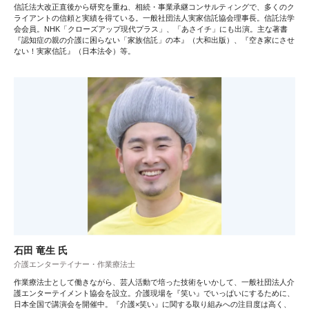
信託法大改正直後から研究を重ね、相続・事業承継コンサルティングで、多くのク
ライアントの信頼と実績を得ている。一般社団法人実家信託協会理事長。信託法学
会会員。NHK「クローズアップ現代プラス」、「あさイチ」にも出演。主な著書
『認知症の親の介護に困らない「家族信託」の本』（大和出版）、『空き家にさせ
ない！実家信託』（日本法令）等。
石田 竜生 氏
介護エンターテイナー・作業療法士
作業療法士として働きながら、芸人活動で培った技術をいかして、一般社団法人介
護エンターテイメント協会を設立。介護現場を『笑い』でいっぱいにするために、
日本全国で講演会を開催中。『介護×笑い』に関する取り組みへの注目度は高く、