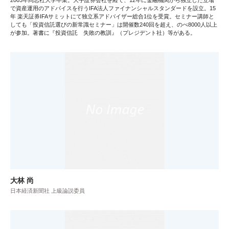
2003年同志社大学卒業。大手証券会社を経て、12年に金融機関から独立した立場
で資産運用のアドバイスを行うIFA法人ファイナンシャルスタンダードを設立。15
年 楽天証券IFAサミットにて独立系アドバイザー総合1位を受賞。セミナー講師と
しても「投資信託選びの新常識セミナー」は開催数240回を超え、のべ8000人以上
が参加。著書に『投資信託 失敗の教訓』（プレジデント社）等がある。
大林 尚
日本経済新聞社 上級論説委員