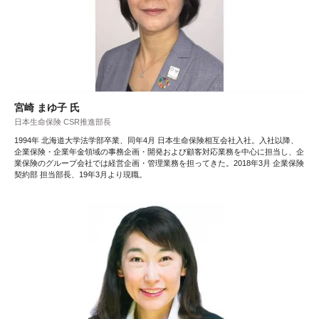
宮崎 まゆ子 氏
日本生命保険 CSR推進部長
1994年 北海道大学法学部卒業、同年4月 日本生命保険相互会社入社。入社以降、
企業保険・企業年金領域の事務企画・開発および顧客対応業務を中心に担当し、企
業保険のグループ会社では経営企画・管理業務を担ってきた。2018年3月 企業保険
契約部 担当部長、19年3月より現職。