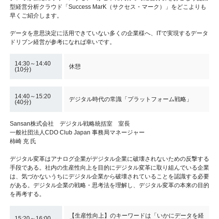
型経営分析クラウド「Success MarK（サクセス・マーク）」をどこよりも
早くご紹介します。
データを意思決定に活用できていない多くの企業様へ、ITで実現するデータ
ドリブン経営が参考になれば幸いです。
14:30～14:40
休憩
(10分)
14:40～15:20
デジタル時代の常識「プラットフォーム戦略」
(40分)
Sansan株式会社 デジタル戦略統括室 室長
一般社団法人CDO Club Japan 事務局マネージャー
柿崎 充 氏
デジタル変革はアナログ企業がデジタル企業に破壊されないための反撃する
手段である。社内の生産性向上を目的にデジタル変革に取り組んでいる企業
は、気づかないうちにデジタル企業から破壊されていることを認識する必要
がある。デジタル企業の戦略・思考法を理解し、デジタル変革の本来の目的
を再考する。
【生産性向上】のキーワードは「いかにデータを経
15:20～16:00