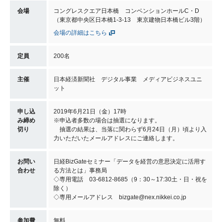
会場
コングレスクエア日本橋 コンベンションホールC・D
（東京都中央区日本橋1-3-13 東京建物日本橋ビル3階）
会場の詳細はこちら
定員
200名
主催
日本経済新聞社 デジタル事業 メディアビジネスユニ
ット
申し込
2019年6月21日（金）17時
み締め
※申込者多数の場合は抽選になります。
切り
抽選の結果は、当落に関わらず6月24日（月）頃より入
力いただいたメールアドレスにご連絡します。
お問い
日経BizGateセミナー「データを経営の意思決定に活用す
合わせ
る方法とは」事務局
◇専用電話 03-6812-8685（9：30～17:30土・日・祝を
除く）
◇専用メールアドレス bizgate@nex.nikkei.co.jp
参加費
無料