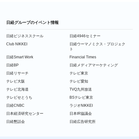
日経グループのイベント情報
日経ビジネススクール
日経4946セミナー
Club NIKKEI
日経ウーマノミクス・プロジェク
ト
日経Smart Work
Financial Times
日経BP
日経メディアマーケティング
日経リサーチ
テレビ東京
テレビ大阪
テレビ愛知
テレビ北海道
TVQ九州放送
テレビせとうち
BSテレビ東京
日経CNBC
ラジオNIKKEI
日本経済研究センター
日本IR協議会
日経懇話会
日経広告研究所