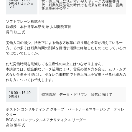
営・売上向上に活かすかがカギ」～この採用難時
(40分) セッショ
代、残業制限強化の時代でも成果を出す経営・営業
ン4
改革事例を公開～
ソフトブレーン株式会社
取締役 本社営業本部長 兼 人財開発室長
長田 順三 氏
労働人口の減少、法改正による働き方改革に取り組む企業が増えている一
方、その多くは残業時間の削減を目指す活動に終始したものになっているの
ではないでしょうか。
ただ労働時間を削減しても生産性の向上にはつながりません。
本講演では、総合的なデータ活用により、営業の働き方を変え、ムリ・ムダ
のない仕事を可能にし、少ない労働時間でも売上向上を実現させる仕組みの
作り方についてお伝えします。
16:00～16:40
特別講演「データ・ドリブン」経営に向けて
(40分)
ボストン コンサルティング グループ パートナー＆マネージング・ディレ
クター
BCGジャパン デジタル＆アナリティクス リーダー
高部 陽平 氏