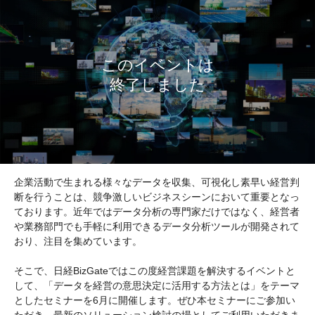
企業活動で生まれる様々なデータを収集、可視化し素早い経営判
断を行うことは、競争激しいビジネスシーンにおいて重要となっ
ております。近年ではデータ分析の専門家だけではなく、経営者
や業務部門でも手軽に利用できるデータ分析ツールが開発されて
おり、注目を集めています。
そこで、日経BizGateではこの度経営課題を解決するイベントと
して、「データを経営の意思決定に活用する方法とは」をテーマ
としたセミナーを6月に開催します。ぜひ本セミナーにご参加い
ただき、最新のソリューション検討の場としてご利用いただきま