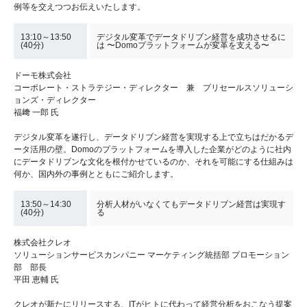
例等を交えつつお伝えいたします。
13:10～13:50
デジタル変革でデータドリブン経営を成功させるに
(40分)
は 〜Domoプラットフォームが変革を支える〜
ドーモ株式会社
コーポレート・ストラテジー・ディレクター 兼 プリセールスソリューシ
ョンズ・ディレクター
福﨑 一郎 氏
デジタル変革を遂行し、データドリブン経営を実現する上で立ちはだかるデ
ータ活用の壁。Domoのプラットフォームを導入した企業がどのように社内
にデータドリブンな文化を根付かせているのか、それを可能にする仕組みは
何か、国内外の事例とともにご紹介します。
13:50～14:30
分析人材がいなくてもデータドリブン経営は実現す
(40分)
る
株式会社クレオ
ソリューションサービスカンパニー マーケティング統括部 プロモーション
部 部長
平田 恵輔 氏
クレオが新たにリリースする、ITがヒトに代わって経営分析をおこなう提案