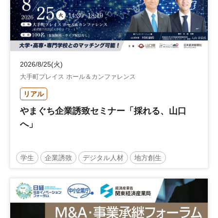
2026/8/25(火)
大手町プレイス ホール＆カンファレンス
リアル
やまぐち企業誘致セミナー「採れる、山口
へ」
学生
企業誘致
デジタル人材
地方創生
企業立地
人材育成
経営者
交流会付き
地域活性化
自治体