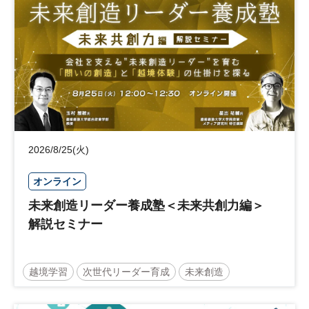
日経社会イノベーションフォーラム
参加無料
2026/8/25(火)
オンライン
未来創造リーダー養成塾＜未来共創力編＞
解説セミナー
越境学習
次世代リーダー育成
未来創造
リーダーシップ
新規事業
参加無料