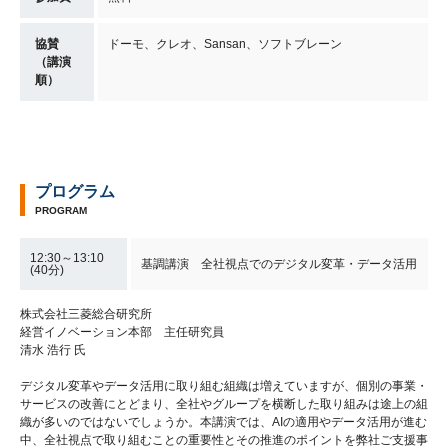
協賛
ドーモ、クレオ、Sansan、ソフトブレーン
（講演
順）
プログラム
PROGRAM
12:30～13:10
基調講演 全社視点でのデジタル変革・データ活用
(40分)
株式会社三菱総合研究所
経営イノベーション本部 主任研究員
清水 浩行 氏
デジタル変革やデータ活用に取り組む組織は増えていますが、個別の事業・
サービスの改善にとどまり、全社やグループを横断した取り組みは途上の組
織が多いのではないでしょうか。本講演では、AIの適用やデータ活用が進む
中、全社視点で取り組むことの重要性とその推進のポイントを弊社ご支援事