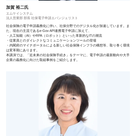
加賀 裕二氏
エムケイシステム
法人営業部 部長 社保電子申請エバンジェリスト
社会保険の電子申請義務化に伴い、社保分野でのデジタル化が加速しています。ま
た、現在の主流であるe-Gov API連携電子申請に加えて、
・人工知能（AI）やRPA（ロボット）といった革新的なITの潮流
・従業員とのダイレクトなコミュニケーションツールの登場
・内閣府のマイナポータルによる新しい社会保険インフラの構想等、取り巻く環境
は変革期にあります。
本講演では、「近未来の社会保険手続き」をテーマに、電子申請の最新動向や大手
企業の義務化に向けた取組事例をご紹介します。