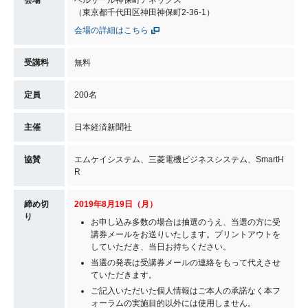
会場
ベルサール神保町アネックス
（東京都千代田区神田神保町2-36-1）
会場の詳細はこちら
受講料
無料
定員
200名
主催
日本経済新聞社
協賛
エムケイシステム、三菱電機ビジネスシステム、SmartH
R
締め切
2019年8月19日（月）
り
お申し込み多数の場合は抽選のうえ、当選の方に受
講券メールをお送りいたします。プリントアウトを
していただき、当日お持ちください。
当選の発表は受講券メールの連絡をもって代えさせ
ていただきます。
ご記入いただいた個人情報はご本人の承諾なく本フ
ォーラムの実施目的以外には使用しません。