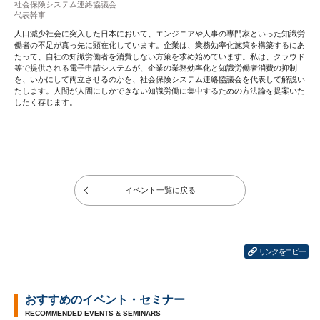
社会保険システム連絡協議会
代表幹事
人口減少社会に突入した日本において、エンジニアや人事の専門家といった知識労
働者の不足が真っ先に顕在化しています。企業は、業務効率化施策を構築するにあ
たって、自社の知識労働者を消費しない方策を求め始めています。私は、クラウド
等で提供される電子申請システムが、企業の業務効率化と知識労働者消費の抑制
を、いかにして両立させるのかを、社会保険システム連絡協議会を代表して解説い
たします。人間が人間にしかできない知識労働に集中するための方法論を提案いた
したく存じます。
イベント一覧に戻る
リンクをコピー
おすすめのイベント・セミナー
RECOMMENDED EVENTS & SEMINARS