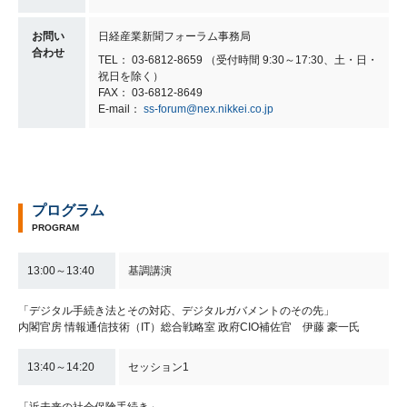
お問い
日経産業新聞フォーラム事務局
合わせ
TEL： 03-6812-8659 （受付時間 9:30～17:30、土・日・
祝日を除く）
FAX： 03-6812-8649
E-mail：
ss-forum@nex.nikkei.co.jp
プログラム
PROGRAM
13:00～13:40
基調講演
「デジタル手続き法とその対応、デジタルガバメントのその先」
内閣官房 情報通信技術（IT）総合戦略室 政府CIO補佐官 伊藤 豪一氏
13:40～14:20
セッション1