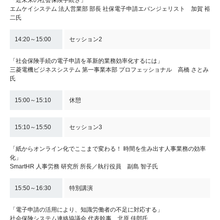
「近未来の社会保険手続き」
エムケイシステム 法人営業部 部長 社保電子申請エバンジェリスト 加賀 裕
二氏
14:20～15:00
セッション2
「社会保険手続の電子申請を革新的業務効率化するには」
三菱電機ビジネスシステム 第一事業本部 プロフェッショナル 高橋 さとみ
氏
15:00～15:10
休憩
15:10～15:50
セッション3
「紙からオンライン化でここまで変わる！ 時間を生み出す人事業務の効率
化」
SmartHR 人事労務 研究所 所長／執行役員 副島 智子氏
15:50～16:30
特別講演
「電子申請の活用により、知識労働者の不足に対応する」
社会保険システム連絡協議会 代表幹事 北原 佳郎氏