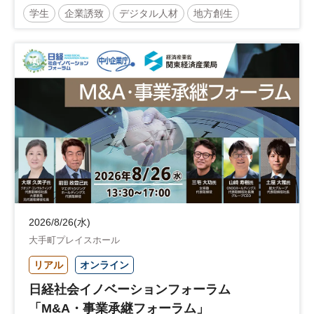
学生
企業誘致
デジタル人材
地方創生
企業立地
人材育成
経営者
交流会付き
地域活性化
自治体
2026/8/26(水)
大手町プレイスホール
リアル
オンライン
日経社会イノベーションフォーラム
「M&A・事業承継フォーラム」