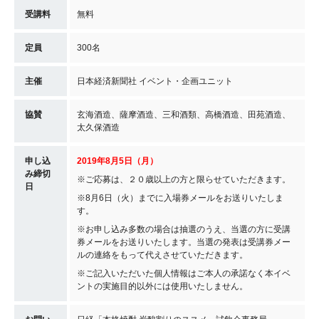
受講料
無料
定員
300名
主催
日本経済新聞社 イベント・企画ユニット
協賛
玄海酒造、薩摩酒造、三和酒類、高橋酒造、田苑酒造、
太久保酒造
申し込
2019年8月5日（月）
み締切
※ご応募は、２０歳以上の方と限らせていただきます。
日
※8月6日（火）までに入場券メールをお送りいたしま
す。
※お申し込み多数の場合は抽選のうえ、当選の方に受講
券メールをお送りいたします。当選の発表は受講券メー
ルの連絡をもって代えさせていただきます。
※ご記入いただいた個人情報はご本人の承諾なく本イベ
ントの実施目的以外には使用いたしません。