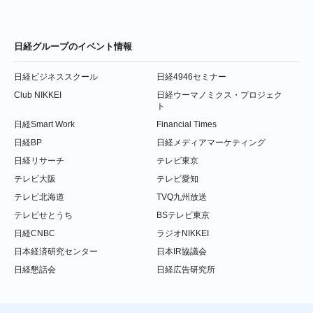
日経グループのイベント情報
日経ビジネススクール
日経4946セミナー
Club NIKKEI
日経ウーマノミクス・プロジェク
ト
日経Smart Work
Financial Times
日経BP
日経メディアマーケティング
日経リサーチ
テレビ東京
テレビ大阪
テレビ愛知
テレビ北海道
TVQ九州放送
テレビせとうち
BSテレビ東京
日経CNBC
ラジオNIKKEI
日本経済研究センター
日本IR協議会
日経懇話会
日経広告研究所