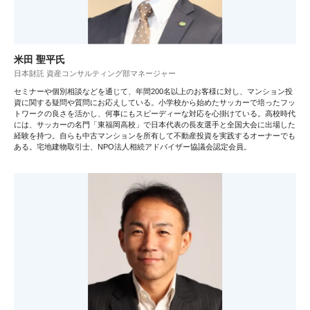
米田 聖平氏
日本財託 資産コンサルティング部マネージャー
セミナーや個別相談などを通じて、年間200名以上のお客様に対し、マンション投
資に関する疑問や質問にお応えしている。小学校から始めたサッカーで培ったフッ
トワークの良さを活かし、何事にもスピーディーな対応を心掛けている。高校時代
には、サッカーの名門「東福岡高校」で日本代表の長友選手と全国大会に出場した
経験を持つ。自らも中古マンションを所有して不動産投資を実践するオーナーでも
ある。宅地建物取引士、NPO法人相続アドバイザー協議会認定会員。