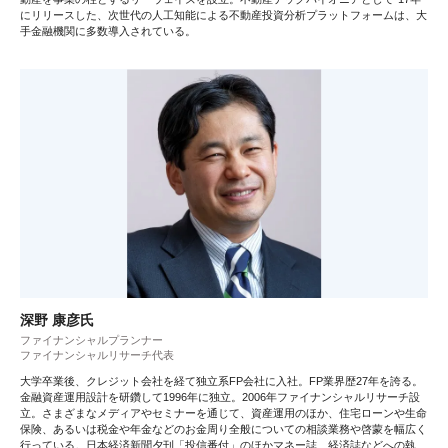
にリリースした、次世代の人工知能による不動産投資分析プラットフォームは、大
手金融機関に多数導入されている。
深野 康彦氏
ファイナンシャルプランナー
ファイナンシャルリサーチ代表
大学卒業後、クレジット会社を経て独立系FP会社に入社。FP業界歴27年を誇る。
金融資産運用設計を研鑽して1996年に独立。2006年ファイナンシャルリサーチ設
立。さまざまなメディアやセミナーを通じて、資産運用のほか、住宅ローンや生命
保険、あるいは税金や年金などのお金周り全般についての相談業務や啓蒙を幅広く
行っている。日本経済新聞夕刊「投信番付」のほかマネー誌、経済誌などへの執