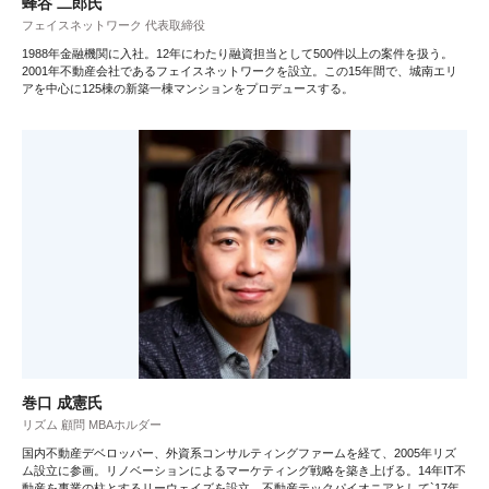
蜂谷 二郎氏
フェイスネットワーク 代表取締役
1988年金融機関に入社。12年にわたり融資担当として500件以上の案件を扱う。
2001年不動産会社であるフェイスネットワークを設立。この15年間で、城南エリ
アを中心に125棟の新築一棟マンションをプロデュースする。
巻口 成憲氏
リズム 顧問 MBAホルダー
国内不動産デベロッパー、外資系コンサルティングファームを経て、2005年リズ
ム設立に参画。リノベーションによるマーケティング戦略を築き上げる。14年IT不
動産を事業の柱とするリーウェイズを設立。不動産テックパイオニアとして`17年