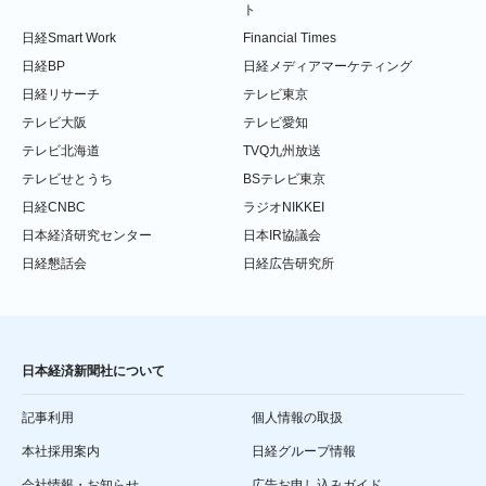
ト
日経Smart Work
Financial Times
日経BP
日経メディアマーケティング
日経リサーチ
テレビ東京
テレビ大阪
テレビ愛知
テレビ北海道
TVQ九州放送
テレビせとうち
BSテレビ東京
日経CNBC
ラジオNIKKEI
日本経済研究センター
日本IR協議会
日経懇話会
日経広告研究所
日本経済新聞社について
記事利用
個人情報の取扱
本社採用案内
日経グループ情報
会社情報・お知らせ
広告お申し込みガイド