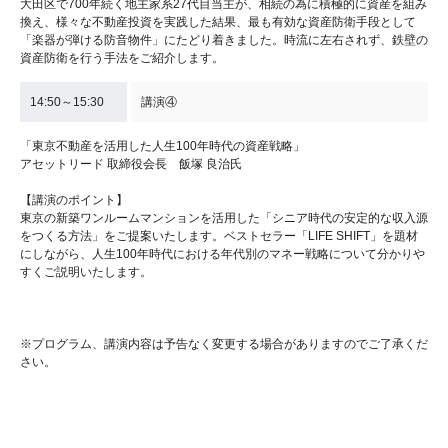
大田区で700年続く地主家系27代目当主が、相続の為に積極的に資産を組み
換え、様々な不動産投資を実践した結果、最も有効な資産防衛手段として
「楽器が弾ける防音物件」にたどり着きました。時流に左右されず、鉄壁の
資産防衛を行う手法をご紹介します。
14:50～15:30
講演④
「東京不動産を活用した人生100年時代の資産戦略」
アセットリード 取締役会長 飯塚 良治氏
【講演のポイント】
東京の新築ワンルームマンションを活用した「シニア時代の安定的な収入源
をつくる方法」をご提案いたします。ベストセラー「LIFE SHIFT」を題材
にしながら、人生100年時代における年代別のマネー戦略について分かりや
すくご説明いたします。
※プログラム、講演内容は予告なく変更する場合がありますのでご了承くだ
さい。