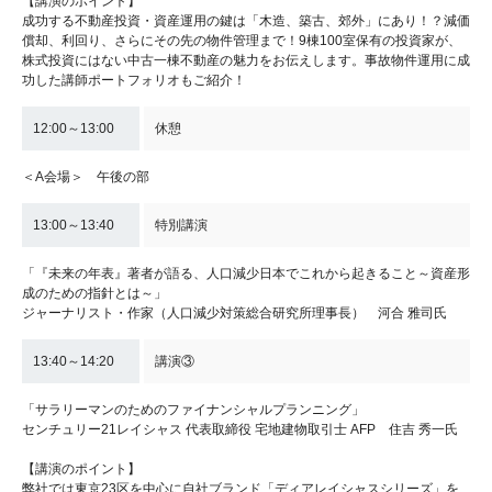
【講演のポイント】
成功する不動産投資・資産運用の鍵は「木造、築古、郊外」にあり！？減価
償却、利回り、さらにその先の物件管理まで！9棟100室保有の投資家が、
株式投資にはない中古一棟不動産の魅力をお伝えします。事故物件運用に成
功した講師ポートフォリオもご紹介！
12:00～13:00
休憩
＜A会場＞ 午後の部
13:00～13:40
特別講演
「『未来の年表』著者が語る、人口減少日本でこれから起きること～資産形
成のための指針とは～」
ジャーナリスト・作家（人口減少対策総合研究所理事長） 河合 雅司氏
13:40～14:20
講演③
「サラリーマンのためのファイナンシャルプランニング」
センチュリー21レイシャス 代表取締役 宅地建物取引士 AFP 住吉 秀一氏
【講演のポイント】
弊社では東京23区を中心に自社ブランド「ディアレイシャスシリーズ」を