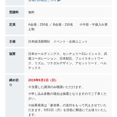
受講料
無料
定員
A会場：250名 ／ B会場：150名 ※午前・午後入れ替
え制
主催
日本経済新聞社 イベント・企画ユニット
協賛
日本ホールディングス、センチュリー21レイシャス、武
蔵コーポレーション、日本財託、フェイスネットワー
ク、リズム、ツナガルデザイン、アセットリード、ベル
テックス
締め切
2019年9月1日（日）
り
※当選した講演のみ聴講いただけます。
※申し込み多数の場合は抽選となりますのでご了承くだ
さい。
※結果発表は「参加券」の送付をもって代えさせていた
だきます。9月2日（月）を目処に郵送にてお送りいたし
ます。