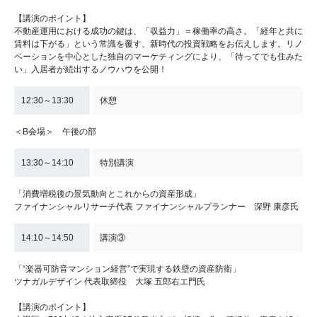
【講演のポイント】
不動産運用における成功の鍵は、「収益力」＝稼働率の高さ。「経年と共に
賃料は下がる」という常識を覆す、新時代の投資戦略をお伝えします。リノ
ベーションを中心とした独自のマーケティングにより、「待ってでも住みた
い」入居者が続出するノウハウを公開！
12:30～13:30
休憩
＜B会場＞ 午後の部
13:30～14:10
特別講演
「消費増税後の景気動向とこれからの資産形成」
ファイナンシャルリサーチ代表 ファイナンシャルプランナー 深野 康彦氏
14:10～14:50
講演③
「“楽器可防音マンション経営”で実現する鉄壁の資産防衛」
ツナガルデザイン 代表取締役 大塚 五郎右エ門氏
【講演のポイント】