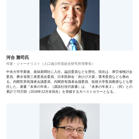
河合 雅司氏
作家・ジャーナリスト（人口減少対策総合研究所理事長）
中央大学卒業後、産経新聞社に入社。論説委員などを歴任。現在は、厚労省検討会
委員、農水省第三者委員会委員、日本医師会「赤ひげ大賞」選考委員なども務め
る。内閣官房有識者会議委員、内閣府有識者会議委員、拓殖大学客員教授なども歴
任した。著書『未来の年表』（講談社現代新書）は、『未来の年表２』（同）との
累計で75万部（2018年12月末現在）を突破する大ベストセラーとなる。