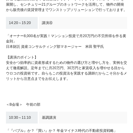
展開し、センチュリー21グループのネットワークを活用して、物件の開発
から販売後の賃貸管理までワンストップソリューションで行っております。
14:20～15:20
講演④
「オーナー8,000名が実践！マンション投資で月20万円の不労所得を作る黄
金則」
日本財託 資産コンサルティング部マネージャー 米田 聖平氏
【講演のポイント】
安全かつ効率的に資産形成するための物件の選び方と増やし方を、実例を交
えて徹底解説。定年までに月20万円、30万円と家賃収入を増やせる目から
ウロコの投資術です。自らもこの投資法を実践する講師だからこそ分かるメ
リットから注意点までをお伝えします。
＜B会場＞ 午前の部
10:30～11:10
基調講演
「『バブル』か？『買い』か？ 年金マイナス時代の不動産投資戦略」