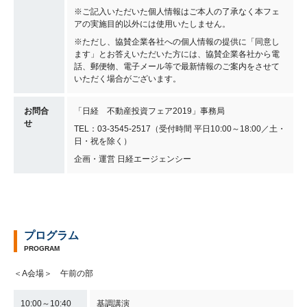
※ご記入いただいた個人情報はご本人の了承なく本フェ
アの実施目的以外には使用いたしません。
※ただし、協賛企業各社への個人情報の提供に「同意し
ます」とお答えいただいた方には、協賛企業各社から電
話、郵便物、電子メール等で最新情報のご案内をさせて
いただく場合がございます。
お問合
「日経 不動産投資フェア2019」事務局
せ
TEL：03-3545-2517（受付時間 平日10:00～18:00／土・
日・祝を除く）
企画・運営 日経エージェンシー
プログラム
PROGRAM
＜A会場＞ 午前の部
10:00～10:40
基調講演