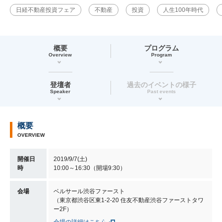
日経不動産投資フェア
不動産
投資
人生100年時代
概要
プログラム
Overview
Program
登壇者
過去のイベントの様子
Speaker
Past events
概要
OVERVIEW
開催日
2019/9/7(土)
時
10:00～16:30（開場9:30）
会場
ベルサール渋谷ファースト
（東京都渋谷区東1-2-20 住友不動産渋谷ファーストタワ
ー2F）
会場の詳細はこちら