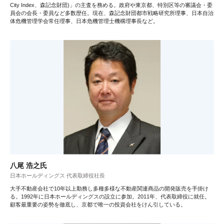
City Index、森記念財団)」の主査を務める。政府や東京都、特別区等の審議会・委
員会の会長・委員など多数歴任。現在、森記念財団都市戦略研究所理事、日本自治
体危機管理学会常任理事、日本危機管理士機構理事長など。
八尾 浩之氏
日本ホールディングス 代表取締役社長
大手不動産会社で10年以上勤務し多種多様な不動産関連商品の開発販売を手掛け
る。1992年に日本ホールディングスの設立に参加。2011年、代表取締役に就任。
顧客最重要の姿勢を徹底し、京都で唯一の投資会社をけん引している。