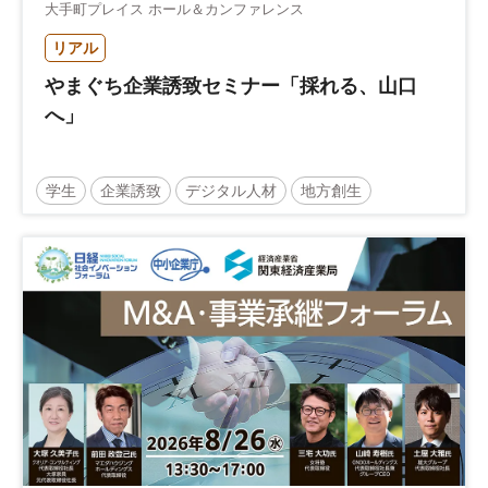
大手町プレイス ホール＆カンファレンス
リアル
やまぐち企業誘致セミナー「採れる、山口
へ」
学生
企業誘致
デジタル人材
地方創生
企業立地
人材育成
経営者
交流会付き
地域活性化
自治体