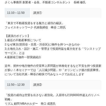
さくら事務所 創業者・会長、不動産コンサルタント 長嶋 修氏
11:10～11:50
講演①
「東京で不動産投資をする魅力と成功の秘訣」
フェイスネットワーク 代表取締役 蜂谷 二郎氏
【講演のポイント】
1.最近の不動産事情について
2.なぜ東京(世田谷・目黒・渋谷区)に物件を持つべきなのか
3.土地仕入れ・設計・施工・管理まで投資利益を最大化する「ワンストップ
サービス」とは
4.最新竣工物件一部実績紹介
近年、郊外や地方物件の空室率上昇問題が本格化するなど不安を持つ投資家
が多い！本セミナーでは「人口減少問題」や「オリンピック後の投資事情」
について当社代表・蜂谷の軽快で巧みなトークでお伝えします
11:50～12:30
講演②
「投資の成功は空室を出さない差別化。入居待ち行列9000件超えのリノベ
戦略」
リズム 顧問 MBAホルダー 巻口 成憲氏