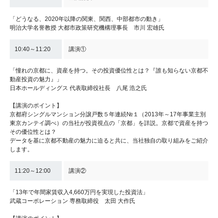
「どうなる、2020年以降の関東、関西、中部都市の動き」
明治大学名誉教授 大都市政策研究機構理事長 市川 宏雄氏
10:40～11:20
講演①
「憧れの京都に、資産を持つ。その投資優位性とは？『誰も知らない京都不
動産投資の魅力』」
日本ホールディングス 代表取締役社長 八尾 浩之氏
【講演のポイント】
京都府シングルマンション分譲戸数５年連続№１（2013年～17年事業主別
東京カンテイ調べ）の当社が投資視点の「京都」を詳説。京都で資産を持つ
その優位性とは？
データを基に京都不動産の魅力に迫ると共に、当社独自の取り組みをご紹介
します。
11:20～12:00
講演②
「13年で年間家賃収入4,660万円を実現した投資法」
武蔵コーポレーション 専務取締役 太田 大作氏