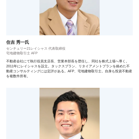
住吉 秀一氏
センチュリー21レイシャス 代表取締役
宅地建物取引士 AFP
不動産会社にて執行役員支店長、営業本部長を歴任し、同社を株式上場へ導く。
2011年にレイシャスを設立。タックスプラン、リタイアメントプランを絡めた不
動産コンサルティングには定評がある。AFP、宅地建物取引士。自身も投資不動産
を複数件所有。