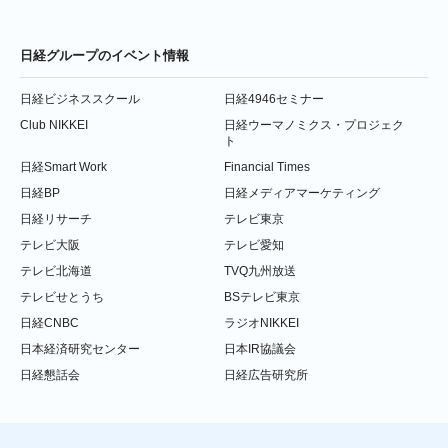
日経グループのイベント情報
日経ビジネススクール
日経4946セミナー
Club NIKKEI
日経ウーマノミクス・プロジェク
ト
日経Smart Work
Financial Times
日経BP
日経メディアマーケティング
日経リサーチ
テレビ東京
テレビ大阪
テレビ愛知
テレビ北海道
TVQ九州放送
テレビせとうち
BSテレビ東京
日経CNBC
ラジオNIKKEI
日本経済研究センター
日本IR協議会
日経懇話会
日経広告研究所