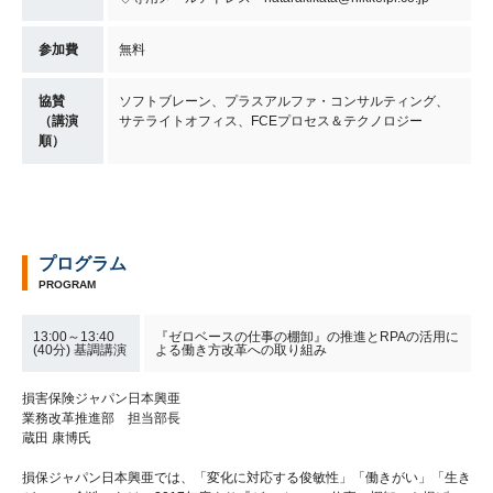
参加費
無料
協賛
ソフトブレーン、プラスアルファ・コンサルティング、
（講演
サテライトオフィス、FCEプロセス＆テクノロジー
順）
プログラム
PROGRAM
13:00～13:40
『ゼロベースの仕事の棚卸』の推進とRPAの活用に
(40分) 基調講演
よる働き方改革への取り組み
損害保険ジャパン日本興亜
業務改革推進部 担当部長
蔵田 康博氏
損保ジャパン日本興亜では、「変化に対応する俊敏性」「働きがい」「生き