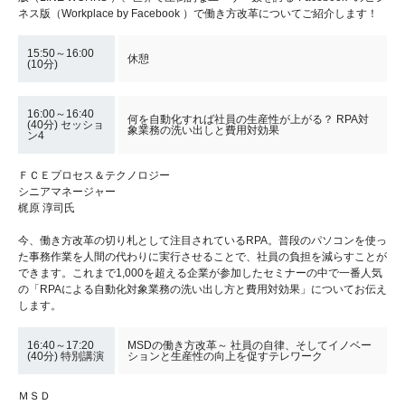
ネス版（Workplace by Facebook ）で働き方改革についてご紹介します！
15:50～16:00
休憩
(10分)
16:00～16:40
何を自動化すれば社員の生産性が上がる？ RPA対
(40分) セッショ
象業務の洗い出しと費用対効果
ン4
ＦＣＥプロセス＆テクノロジー
シニアマネージャー
梶原 淳司氏
今、働き方改革の切り札として注目されているRPA。普段のパソコンを使っ
た事務作業を人間の代わりに実行させることで、社員の負担を減らすことが
できます。これまで1,000を超える企業が参加したセミナーの中で一番人気
の「RPAによる自動化対象業務の洗い出し方と費用対効果」についてお伝え
します。
16:40～17:20
MSDの働き方改革～ 社員の自律、そしてイノベー
(40分) 特別講演
ションと生産性の向上を促すテレワーク
ＭＳＤ