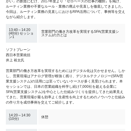
がい」の創造にむけ、2017年度より『ゼロベースの仕事の棚卸』を掲げ、
ルーティン業務や不要なルール・業務の廃止や見直しを徹底してきました。
今回は、ルーティン業務の見直しにおけるRPA活用について、事例等を交え
ながら紹介します。
13:40～14:20
営業部門の働き方改革を実現するSFA(営業支援シ
(40分) セッショ
ステム)の力とは
ン1
ソフトブレーン
西日本営業統括
井上 裕太氏
営業部門の働き方改革を実現するためにはデジタル化は欠かせません。しか
し、営業現場はアナログ管理が根強く残り、デジタルテクノロジー(SFA/営
業支援システム)の活用には至っていないケースが多く見受けられます。本
セッションでは、日本の営業組織を科学し続け7,000社を超える企業に
SFA(営業支援システム)を中心とした仕組みづくりを提供してきた結果見え
てきた、営業現場が最も効率よく生産性を向上するためのノウハウと仕組み
の作り方を成功事例を交えてご紹介します。
14:20～14:30
休憩
(10分)