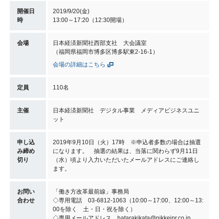
開催日
2019/9/20(金)
時
13:00～17:20（12:30開場）
会場
日本経済新聞社西部支社 大会議室
（福岡県福岡市博多区博多駅東2-16-1）
会場の詳細はこちら
定員
110名
主催
日本経済新聞社 デジタル事業 メディアビジネスユニ
ット
申し込
2019年9月10日（火）17時 ※申込者多数の場合は抽選
み締め
になります。 抽選の結果は、当落に関わらず9月11日
切り
（水）頃より入力いただいたメールアドレスにご連絡し
ます。
お問い
「働き方改革最前線」事務局
合わせ
◇専用電話 03-6812-1063（10:00～17:00、12:00～13:
00を除く 土・日・祝を除く）
◇専用メールアドレス hatarakikata@nikkeipr.co.jp