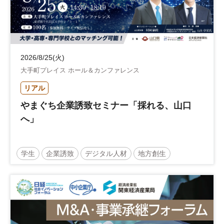
2026/8/25(火)
大手町プレイス ホール＆カンファレンス
リアル
やまぐち企業誘致セミナー「採れる、山口
へ」
学生
企業誘致
デジタル人材
地方創生
企業立地
人材育成
経営者
交流会付き
地域活性化
自治体