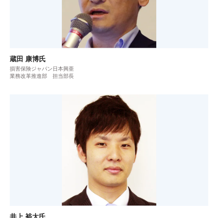
蔵田 康博氏
損害保険ジャパン日本興亜
業務改革推進部 担当部長
井上 裕太氏