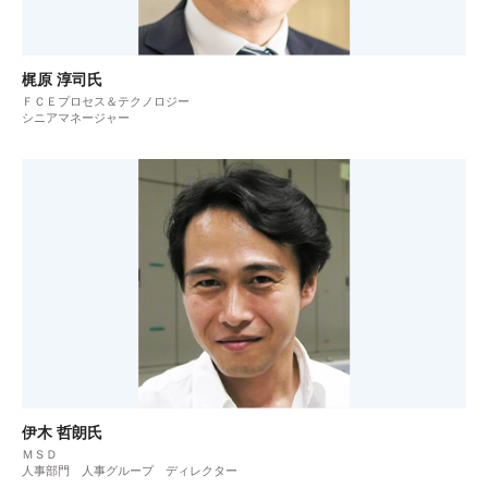
梶原 淳司氏
ＦＣＥプロセス＆テクノロジー
シニアマネージャー
伊木 哲朗氏
ＭＳＤ
人事部門 人事グループ ディレクター