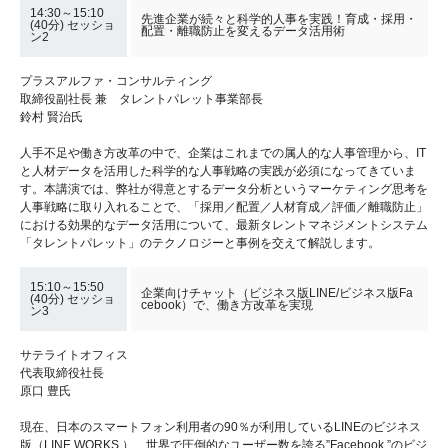
14:30～15:10
先進企業が続々と科学的人事を実践！育成・採用・
(40分) セッショ
配置・離職防止を変えるデータ活用術
ン2
プラスアルファ・コンサルティング
取締役副社長 兼 タレントパレット事業部長
鈴村 賢治氏
人手不足や働き方改革の中で、企業はこれまでの属人的な人事管理から、IT
と人材データを活用した科学的な人事戦略の実践が必須になってきていま
す。本講演では、弊社が得意とするデータ分析というマーケティング思考を
人事戦略に取り入れることで、「採用／配置／人材育成／評価／離職防止」
における効果的なデータ活用について、最新タレントマネジメントシステム
「タレントパレット」のテクノロジーと事例を交えて解説します。
15:10～15:50
企業向けチャット（ビジネス版LINE/ビジネス版Fa
(40分) セッショ
cebook）で、働き方改革を実現
ン3
サテライトオフィス
代表取締役社長
原口 豊氏
現在、日本のスマートフォン利用者の90％が利用しているLINEのビジネス
版（LINE WORKS ）、世界で圧倒的なユーザー数を誇る”Facebook ”のビジ