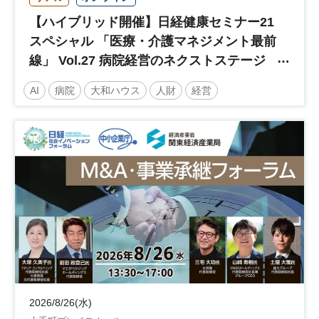
【ハイブリッド開催】日経健康セミナー21
スペシャル 「医療・介護マネジメント最前
線」 Vol.27 病院経営のネクストステージ
～診療報酬改定のその先 AI・DX・人財戦
AI
病院
大和ハウス
人財
経営
略で描く持続可能な未来へ～
医療・介護マネジメント
医療
人材
人材戦略
日経健康セミナー
病院経営
DX
診療報酬
参加無料
土日祝開催
2026/8/26(水)