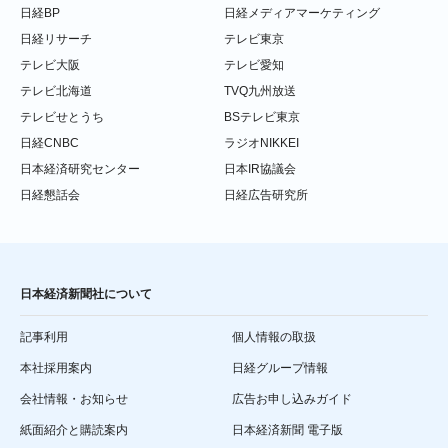
日経BP
日経メディアマーケティング
日経リサーチ
テレビ東京
テレビ大阪
テレビ愛知
テレビ北海道
TVQ九州放送
テレビせとうち
BSテレビ東京
日経CNBC
ラジオNIKKEI
日本経済研究センター
日本IR協議会
日経懇話会
日経広告研究所
日本経済新聞社について
記事利用
個人情報の取扱
本社採用案内
日経グループ情報
会社情報・お知らせ
広告お申し込みガイド
紙面紹介と購読案内
日本経済新聞 電子版