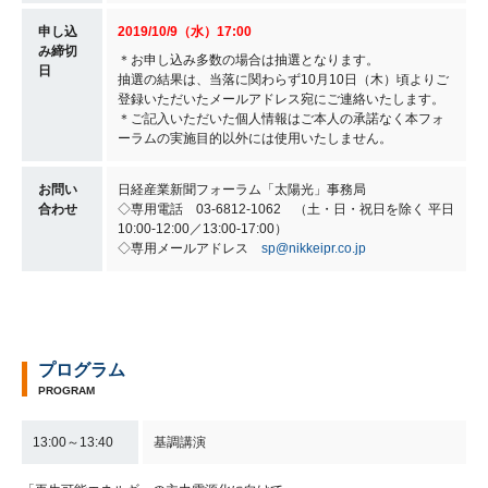
申し込
2019/
10/
9（水）17:00
み締切
＊お申し込み多数の場合は抽選となります。
日
抽選の結果は、当落に関わらず10月10日（木）頃よりご
登録いただいたメールアドレス宛にご連絡いたします。
＊ご記入いただいた個人情報はご本人の承諾なく本フォ
ーラムの実施目的以外には使用いたしません。
お問い
日経産業新聞フォーラム「太陽光」事務局
合わせ
◇専用電話 03-6812-1062 （土・日・祝日を除く 平日
10:00-12:00／13:00-17:00）
◇専用メールアドレス
sp@nikkeipr.co.jp
プログラム
PROGRAM
13:00～13:40
基調講演