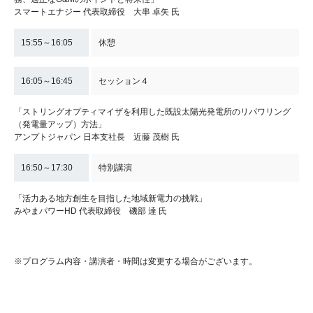
スマートエナジー 代表取締役 大串 卓矢 氏
15:55～16:05
休憩
16:05～16:45
セッション４
「ストリングオプティマイザを利用した既設太陽光発電所のリパワリング
（発電量アップ）方法」
アンプトジャパン 日本支社長 近藤 茂樹 氏
16:50～17:30
特別講演
「活力ある地方創生を目指した地域新電力の挑戦」
みやまパワーHD 代表取締役 磯部 達 氏
※プログラム内容・講演者・時間は変更する場合がございます。