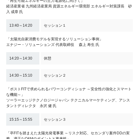
「再生可能エネルギーの主力電源化に向けて」
経済産業省 九州経済産業局 資源エネルギー環境部 エネルギー対策課長 砂
入 成章 氏
13:40～14:20
セッション１
「太陽光自家消費モデルを実現するソリューション事例」
エナジー・ソリューションズ 代表取締役 森上 寿生 氏
14:20～14:30
休憩
14:30～15:10
セッション２
「ポストFITで求められるパワーコンディショナ ～安全性の強化とスマート
な機能～」
ソーラーエッジテクノロジージャパン テクニカルマーケティング、アシス
タントディレクタ 永沢 健 氏
15:15～15:55
セッション３
「卒FITを踏まえた太陽光発電事業 ～リスク対応、セカンダリ案件DDの実
務、適正なO&Mのポイントと将来性」