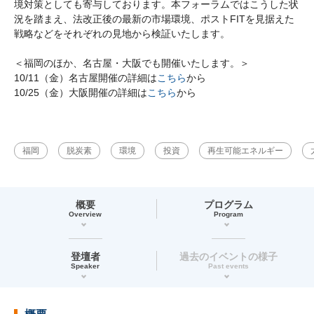
境対策としても寄与しております。本フォーラムではこうした状
況を踏まえ、法改正後の最新の市場環境、ポストFITを見据えた
戦略などをそれぞれの見地から検証いたします。
＜福岡のほか、名古屋・大阪でも開催いたします。＞
10/11（金）名古屋開催の詳細は
こちら
から
10/25（金）大阪開催の詳細は
こちら
から
福岡
脱炭素
環境
投資
再生可能エネルギー
概要
プログラム
Overview
Program
登壇者
過去のイベントの様子
Speaker
Past events