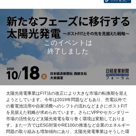
リンクをコピー
太陽光発電事業はFIT法の改正により大きな市場の転換期を迎え
ようとしています。今年は2019年問題などもあり、売電以外で
の蓄電池活用や自家消費へのシフトの流れなどまさにポストFIT
を見据えた戦略が求められています。さらにVPPやセカンダリー
市場の活性化など太陽光発電を取り巻く環境は変動しておりま
す。また一方ではESG対策やRE100の推進など企業のエネルギー
問題の取り組みも増加傾向にあり、太陽光発電事業はそうした環