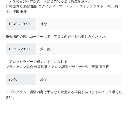
「未来の自分への投資 ～はじめてみよう資産形成～」
野村證券 投資情報部 エクイティ・マーケット・ストラテジスト 寺田 絢
子、澤田 麻希
19:40～19:50
休憩
※会場内の展示コーナーにて、アロマの香りをお楽しみください。
19:50～20:30
第二部
「アロマセラピーで輝く力を手に入れる！」
プラスアロマ協会 代表理事／アロマ調香デザイナー® 齋藤 智子氏
20:40
終了
※プログラム、講演内容は予告なく変更する場合がありますのでご了承くだ
さい。