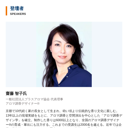
登壇者
SPEAKERS
齋藤 智子氏
一般社団法人プラスアロマ協会 代表理事
アロマ調香デザイナー®
京都で10代続く家の長女として生まれ、幼い頃より伝統的な香り文化に親しむ。
13年以上の現場実績をもとに、アロマ調香と空間演出を中心とした「アロマ調香デ
ザイン学」を確立。制作した香りは6000以上となり、全国のアロマ調香デザイナ
ー®の育成・輩出にも注力する。これまでの受講生は2000名を越える。近年では企