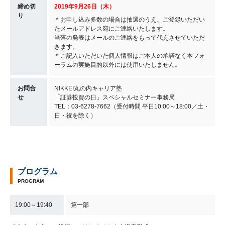
締め切
2019年9月26日（木）
り
＊お申し込み多数の場合は抽選のうえ、ご登録いただい
たメールアドレス宛にご連絡いたします。
当落の発表はメールのご連絡をもって代えさせていただ
きます。
＊ご記入いただいた個人情報はご本人の承諾なく本フォ
ーラムの実施目的以外には使用いたしません。
お問合
NIKKEI丸の内キャリア塾
せ
「証券投資の日」スペシャルセミナー事務局
TEL：03-6278-7662（受付時間 平日10:00～18:00／土・
日・祝を除く）
プログラム
PROGRAM
19:00～19:40
第一部