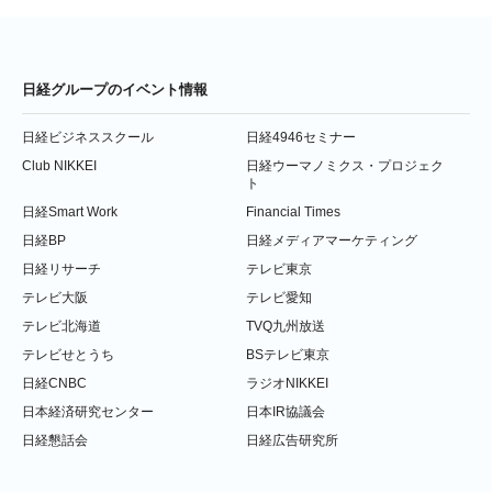
日経グループのイベント情報
日経ビジネススクール
日経4946セミナー
Club NIKKEI
日経ウーマノミクス・プロジェク
ト
日経Smart Work
Financial Times
日経BP
日経メディアマーケティング
日経リサーチ
テレビ東京
テレビ大阪
テレビ愛知
テレビ北海道
TVQ九州放送
テレビせとうち
BSテレビ東京
日経CNBC
ラジオNIKKEI
日本経済研究センター
日本IR協議会
日経懇話会
日経広告研究所