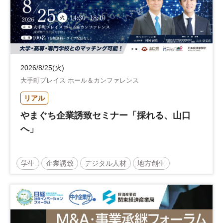
2026/8/25(火)
大手町プレイス ホール＆カンファレンス
リアル
やまぐち企業誘致セミナー「採れる、山口
へ」
学生
企業誘致
デジタル人材
地方創生
企業立地
人材育成
経営者
交流会付き
地域活性化
自治体