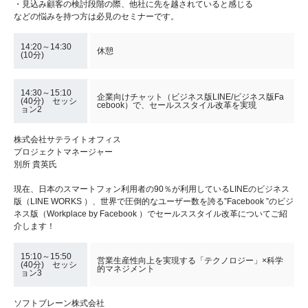
・見込み顧客の検討段階の際、他社に先を越されていると感じる
などの悩みを持つ方は必見のセミナーです。
14:20～14:30
休憩
(10分)
14:30～15:10
企業向けチャット（ビジネス版LINE/ビジネス版Fa
(40分) セッシ
cebook）で、セールススタイル改革を実現
ョン2
株式会社サテライトオフィス
プロジェクトマネージャー
別所 貴英氏
現在、日本のスマートフォン利用者の90％が利用しているLINEのビジネス
版（LINE WORKS ）、世界で圧倒的なユーザー数を誇る”Facebook ”のビジ
ネス版（Workplace by Facebook ）でセールススタイル改革についてご紹
介します！
15:10～15:50
営業生産性向上を実現する「テクノロジー」×科学
(40分) セッシ
的マネジメント
ョン3
ソフトブレーン株式会社