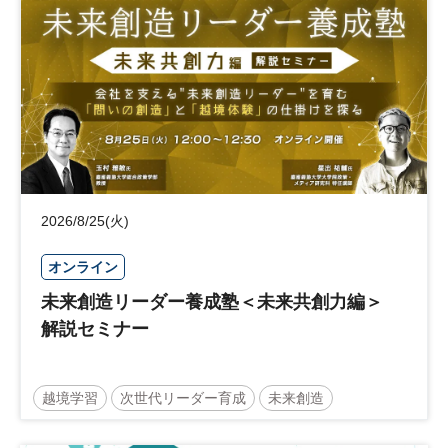
日経社会イノベーションフォーラム
参加無料
2026/8/25(火)
オンライン
未来創造リーダー養成塾＜未来共創力編＞
解説セミナー
越境学習
次世代リーダー育成
未来創造
リーダーシップ
新規事業
参加無料