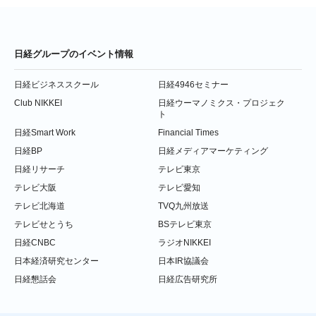
日経グループのイベント情報
日経ビジネススクール
日経4946セミナー
Club NIKKEI
日経ウーマノミクス・プロジェク
ト
日経Smart Work
Financial Times
日経BP
日経メディアマーケティング
日経リサーチ
テレビ東京
テレビ大阪
テレビ愛知
テレビ北海道
TVQ九州放送
テレビせとうち
BSテレビ東京
日経CNBC
ラジオNIKKEI
日本経済研究センター
日本IR協議会
日経懇話会
日経広告研究所