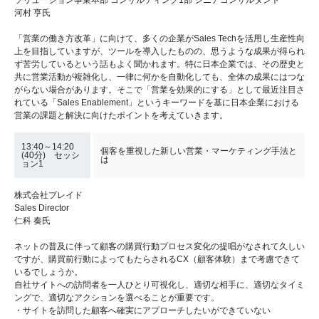
河村 亨氏
「営業の働き方改革」に向けて、多くの企業がSales Techを活用し生産性向
上を目指していますが、ツールを導入したものの、思うような成果が得られ
ず苦労しているという話もよく聞かれます。特に日本企業では、その歴史と
共に営業活動が複雑化し、一律に何かを自動化しても、全体の成果にはつな
がらない場合があります。そこで「営業を効果的にする」として最近注目さ
れている「Sales Enablement」というキーワードを基に日本企業における
営業の課題と解決に向けたポイントを考えていきます。
13:40～14:20
個客を重視した新しい営業・マーケティング手法と
(40分) セッシ
は
ョン1
株式会社プレイド
Sales Director
仁科 奏氏
ネットの普及に伴って顧客の購買行動プロセス変化の提唱がなされて久しい
ですが、購買前行動によってもたらされるCX（顧客体験）まで考慮できて
いるでしょうか。
自社サイトへの訪問者を一人ひとり可視化し、適切な相手に、適切なタイミ
ングで、適切なアクションを選べることが重要です。
・サイトを訪問した顧客へ確実にアプローチしたいができていない