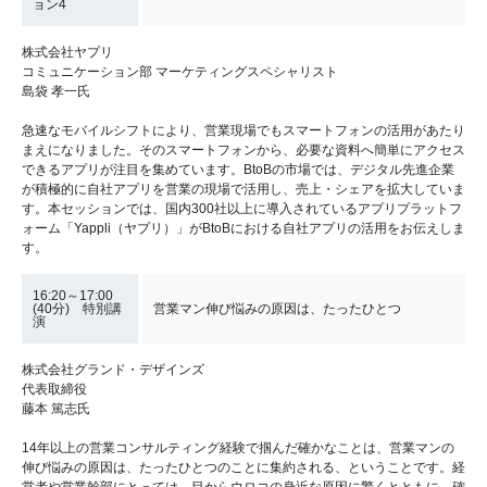
ョン4
株式会社ヤプリ
コミュニケーション部 マーケティングスペシャリスト
島袋 孝一氏
急速なモバイルシフトにより、営業現場でもスマートフォンの活用があたり
まえになりました。そのスマートフォンから、必要な資料へ簡単にアクセス
できるアプリが注目を集めています。BtoBの市場では、デジタル先進企業
が積極的に自社アプリを営業の現場で活用し、売上・シェアを拡大していま
す。本セッションでは、国内300社以上に導入されているアプリプラットフ
ォーム「Yappli（ヤプリ）」がBtoBにおける自社アプリの活用をお伝えしま
す。
16:20～17:00
(40分) 特別講
営業マン伸び悩みの原因は、たったひとつ
演
株式会社グランド・デザインズ
代表取締役
藤本 篤志氏
14年以上の営業コンサルティング経験で掴んだ確かなことは、営業マンの
伸び悩みの原因は、たったひとつのことに集約される、ということです。経
営者や営業幹部にとっては、目からウロコの身近な原因に驚くとともに、確