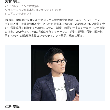
河村 亨氏
パーソルラーニング株式会社
ソリューション事業本部 コンサルティング1部
シニアコンサルタント
1990年、機械商社を経て富士ゼロックス総合教育研究所（現パーソルラーニン
グ）に入社。営業力強化を中心とした企画提案に携わり、2004年よりSFA定着を含
む、営業成果を創出するためのシステム、制度、教育の一貫コンサルティング事業
に従事。2009年より、特に「戦略実行」をテーマに、経営⇔現場、営業⇔関連部
門を“つなぐ”組織変革支援コンサルティングを展開、現在に至る。
仁科 奏氏