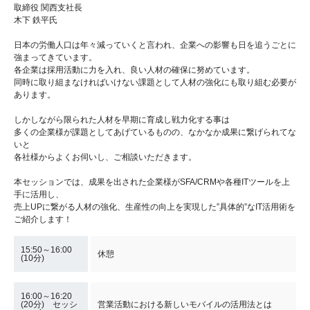
取締役 関西支社長
木下 鉄平氏
日本の労働人口は年々減っていくと言われ、企業への影響も日を追うごとに
強まってきています。
各企業は採用活動に力を入れ、良い人材の確保に努めています。
同時に取り組まなければいけない課題として人材の強化にも取り組む必要が
あります。
しかしながら限られた人材を早期に育成し戦力化する事は
多くの企業様が課題としてあげているものの、なかなか成果に繋げられてな
いと
各社様からよくお伺いし、ご相談いただきます。
本セッションでは、成果を出された企業様がSFA/CRMや各種ITツールを上
手に活用し、
売上UPに繋がる人材の強化、生産性の向上を実現した”具体的”なIT活用術を
ご紹介します！
15:50～16:00
休憩
(10分)
16:00～16:20
(20分) セッシ
営業活動における新しいモバイルの活用法とは