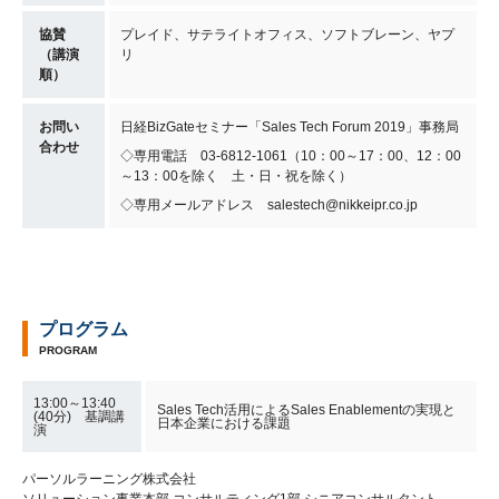
協賛
プレイド、サテライトオフィス、ソフトブレーン、ヤプ
（講演
リ
順）
お問い
日経BizGateセミナー「Sales Tech Forum 2019」事務局
合わせ
◇専用電話 03-6812-1061（10：00～17：00、12：00
～13：00を除く 土・日・祝を除く）
◇専用メールアドレス salestech@nikkeipr.co.jp
プログラム
PROGRAM
13:00～13:40
Sales Tech活用によるSales Enablementの実現と
(40分) 基調講
日本企業における課題
演
パーソルラーニング株式会社
ソリューション事業本部 コンサルティング1部 シニアコンサルタント