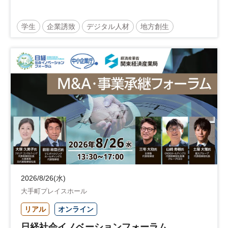
学生
企業誘致
デジタル人材
地方創生
企業立地
人材育成
経営者
交流会付き
地域活性化
自治体
2026/8/26(水)
大手町プレイスホール
リアル
オンライン
日経社会イノベーションフォーラム