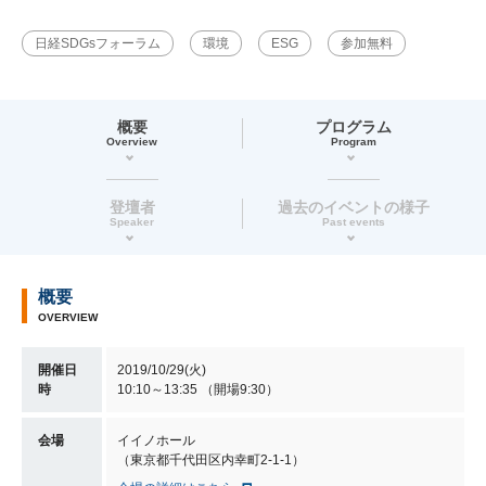
日経SDGsフォーラム
環境
ESG
参加無料
概要
プログラム
Overview
Program
登壇者
過去のイベントの様子
Speaker
Past events
概要
OVERVIEW
開催日
2019/10/29(火)
時
10:10～13:35 （開場9:30）
会場
イイノホール
（東京都千代田区内幸町2-1-1）