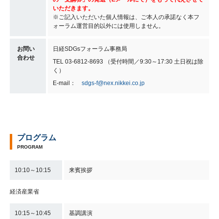
いただきます。
※ご記入いただいた個人情報は、ご本人の承諾なく本フ
ォーラム運営目的以外には使用しません。
お問い
日経SDGsフォーラム事務局
合わせ
TEL 03-6812-8693 （受付時間／9:30～17:30 土日祝は除
く）
E-mail：
sdgs-f@nex.nikkei.co.jp
プログラム
PROGRAM
10:10～10:15
来賓挨拶
経済産業省
10:15～10:45
基調講演