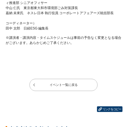
ィ推進部 シニアオフィサー
中山 仁氏 東京都東大和市環境部ごみ対策課長
嘉納 未來氏 ネスレ日本 執行役員 コーポレートアフェアーズ統括部長
コーディネーター）
田中 太郎 日経ESG 編集長
※講演者・講演内容・タイムスケジュールは事前の予告なく変更となる場合
がございます。あらかじめご了承ください。
イベント一覧に戻る
リンクをコピー