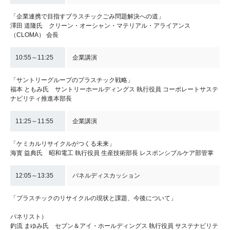
「企業連携で目指すプラスチックごみ問題解決への道」
澤田 道隆氏 クリーン・オーシャン・マテリアル・アライアンス
（CLOMA） 会長
10:55～11:25
企業講演
「サントリーグループのプラスチック戦略」
福本 ともみ氏 サントリーホールディングス 執行役員 コーポレートサステ
ナビリティ推進本部長
11:25～11:55
企業講演
「ケミカルリサイクルがつくる未来」
海寳 益典氏 昭和電工 執行役員 生産技術部長 レスポンシブルケア部管掌
12:05～13:35
パネルディスカッション
「プラスチックのリサイクルの現状と課題、今後について」
パネリスト）
釣流 まゆみ氏 セブン＆アイ・ホールディングス 執行役員 サステナビリテ