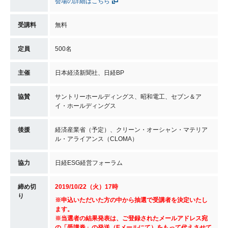
会場の詳細はこちら
受講料
無料
定員
500名
主催
日本経済新聞社、日経BP
協賛
サントリーホールディングス、昭和電工、セブン＆ア
イ・ホールディングス
後援
経済産業省（予定）、クリーン・オーシャン・マテリア
ル・アライアンス（CLOMA）
協力
日経ESG経営フォーラム
締め切
2019/10/22（火）17時
り
※申込いただいた方の中から抽選で受講者を決定いたし
ます。
※当選者の結果発表は、ご登録されたメールアドレス宛
の「受講券」の発送（Eメールにて）をもって代えさせて