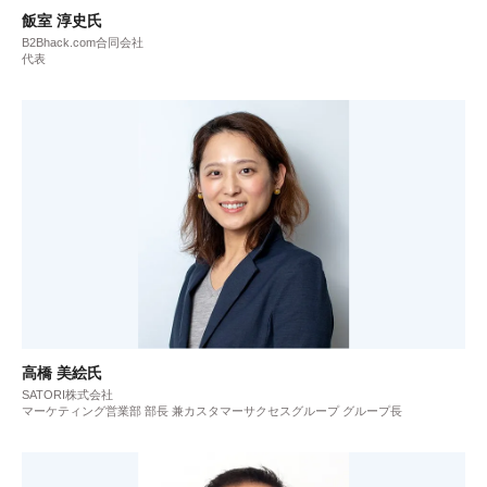
飯室 淳史氏
B2Bhack.com合同会社
代表
高橋 美絵氏
SATORI株式会社
マーケティング営業部 部長 兼カスタマーサクセスグループ グループ長