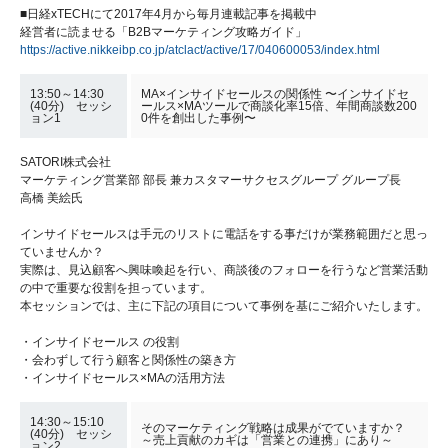
■日経xTECHにて2017年4月から毎月連載記事を掲載中
経営者に読ませる「B2Bマーケティング攻略ガイド」
https://active.nikkeibp.co.jp/atclact/active/17/040600053/index.html
13:50～14:30
MA×インサイドセールスの関係性 〜インサイドセ
(40分) セッシ
ールス×MAツールで商談化率15倍、年間商談数200
ョン1
0件を創出した事例〜
SATORI株式会社
マーケティング営業部 部長 兼カスタマーサクセスグループ グループ長
高橋 美絵氏
インサイドセールスは手元のリストに電話をする事だけが業務範囲だと思っ
ていませんか？
実際は、見込顧客へ興味喚起を行い、商談後のフォローを行うなど営業活動
の中で重要な役割を担っています。
本セッションでは、主に下記の項目について事例を基にご紹介いたします。
・インサイドセールス の役割
・会わずして行う顧客と関係性の築き方
・インサイドセールス×MAの活用方法
14:30～15:10
そのマーケティング戦略は成果がでていますか？
(40分) セッシ
～売上貢献のカギは「営業との連携」にあり～
ョン2