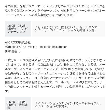
今の時代、なぜデジタルマーケティングなのか？デジタルマーケティングを
取り巻く環境やパーソナライゼーション、AIを利用したマーケティングオー
トメーションツールの導入事例などをご紹介します！
16:05～16:25
『もう届かないに、悩まない！』 セールス＆マー
(20分) プレゼ
ケ ユーザーコミュニケーション処方箋（仮題）
ンテーション
AI CROSS株式会社
Marketing & PR Division Insidesales Director
伊澤 弥生氏
一度はサービス検討や来店いただいたにも関わらずその後、反応がなくなっ
てしまっているお客様。接点はあるけれど、検討には至らないお客様。メー
ルマーケティングやテレマーケティング、紙のDMなど実施しても、なかな
か効果がないなどのユーザーコミュニケーション課題はお持ちではありませ
んか。本セッションでは、自身のマーケティング・インサイドセールス企画
担当者としての経験も踏まえた上で、コールドリードやMQLに対して、よ
り的確にメッセージを伝えるサービスを通しての効果事例をご紹介いたしま
す。
16:25～17:05
「イノベーションをデザインする～事例から学ぶ、
(40分) 特別講
イノベーションの本質～」
演