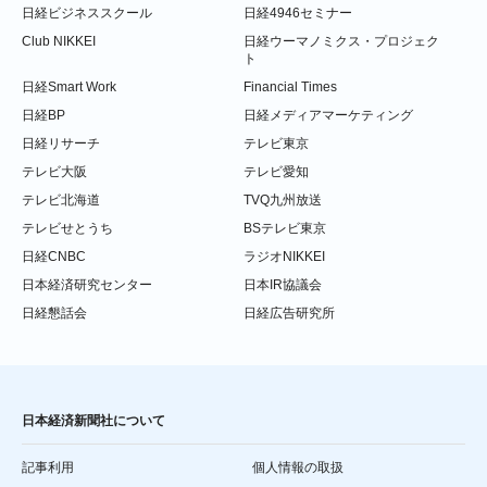
日経ビジネススクール
日経4946セミナー
Club NIKKEI
日経ウーマノミクス・プロジェク
ト
日経Smart Work
Financial Times
日経BP
日経メディアマーケティング
日経リサーチ
テレビ東京
テレビ大阪
テレビ愛知
テレビ北海道
TVQ九州放送
テレビせとうち
BSテレビ東京
日経CNBC
ラジオNIKKEI
日本経済研究センター
日本IR協議会
日経懇話会
日経広告研究所
日本経済新聞社について
記事利用
個人情報の取扱