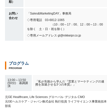
順）
お問い
「Sales&MarketingDAY」事務局
合わせ
◇専用電話 03-6812-1065
（10：00～17：00、12：00～13：00
を除く 土・日・祝を除く）
◇専用メールアドレス gl@nikkeipr.co.jp
プログラム
PROGRAM
13:00～13:50
「私が失敗から学んだ『営業とマーケティングの連
(50分) 基調講
携を加速させる3つの本質』」
演
元GE Healthcare, Life Sciences グローバル･デジタル CMO
元GEヘルスケア・ジャパン株式会社 執行役員 ライフサイエンス事業統括本
部長