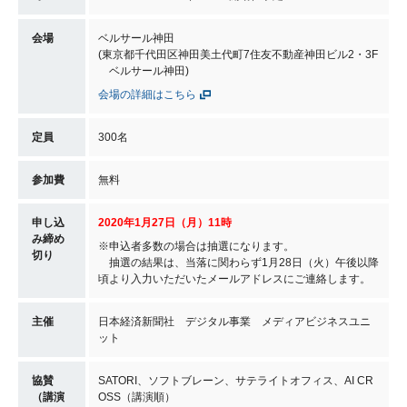
会場
ベルサール神田
(東京都千代田区神田美土代町7住友不動産神田ビル2・3F
ベルサール神田)
会場の詳細はこちら
定員
300名
参加費
無料
申し込
2020年1月27日（月）11時
み締め
※申込者多数の場合は抽選になります。
切り
抽選の結果は、当落に関わらず1月28日（火）午後以降
頃より入力いただいたメールアドレスにご連絡します。
主催
日本経済新聞社 デジタル事業 メディアビジネスユニ
ット
協賛
SATORI、ソフトブレーン、サテライトオフィス、AI CR
（講演
OSS（講演順）