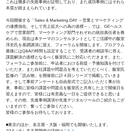
これは幾多の失敗事例が証明しており、また成功事例にはそれら
本質が踏まえられています。
今回開催する「Sales & Marketing DAY ～営業とマーケティング
の連携強化、そして売上拡大への為の道標～」では、GEヘルス
ケアで営業部門、マーケティング部門それぞれの統括責任者を務
められ、現在は本テーマのコンサルタントとしてご活躍中の飯室
淳史氏を基調講演に迎え、フォーラムを開催します。プログラム
最後にはQ&Aの時間も設定することで、受講者の相談等に答え、
課題解決の道標となるべく飯室氏にご対応いただきます。また、
フォーラムご参加前に、申込者における前提・予備知識を付けて
いただき、また自社課題や問題点を考えていただくべく、飯室氏
監修の「読み物」を開催前に計４回シリーズで掲載していきま
す。そして事前アンケートも自由形式でご記入いただく事が出
来、事前に皆様の課題や問題点を飯室氏と共有した上で開催日を
迎えますので、皆様には有意義な一日をご提供できると思いま
す。その他、先進事例講演や先進デジタルツールのご紹介もござ
いますので、奮ってご参加ください。
皆様のご参加をお待ちしております。
■東京のほか、名古屋・大阪・福岡でも開催いたします。
2/14（火）名古屋開催の詳細は
こちら