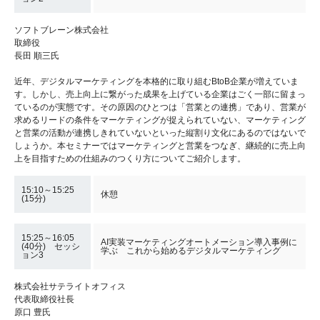
ソフトブレーン株式会社
取締役
長田 順三氏
近年、デジタルマーケティングを本格的に取り組むBtoB企業が増えていま
す。しかし、売上向上に繋がった成果を上げている企業はごく一部に留まっ
ているのが実態です。その原因のひとつは「営業との連携」であり、営業が
求めるリードの条件をマーケティングが捉えられていない、マーケティング
と営業の活動が連携しきれていないといった縦割り文化にあるのではないで
しょうか。本セミナーではマーケティングと営業をつなぎ、継続的に売上向
上を目指すための仕組みのつくり方についてご紹介します。
15:10～15:25
休憩
(15分)
15:25～16:05
AI実装マーケティングオートメーション導入事例に
(40分) セッシ
学ぶ これから始めるデジタルマーケティング
ョン3
株式会社サテライトオフィス
代表取締役社長
原口 豊氏