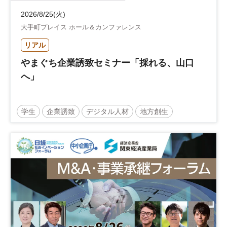
2026/8/25(火)
大手町プレイス ホール＆カンファレンス
リアル
やまぐち企業誘致セミナー「採れる、山口
へ」
学生
企業誘致
デジタル人材
地方創生
企業立地
人材育成
経営者
交流会付き
地域活性化
自治体