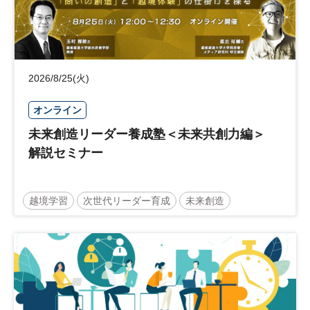
2026/8/25(火)
オンライン
未来創造リーダー養成塾＜未来共創力編＞
解説セミナー
越境学習
次世代リーダー育成
未来創造
リーダーシップ
新規事業
参加無料