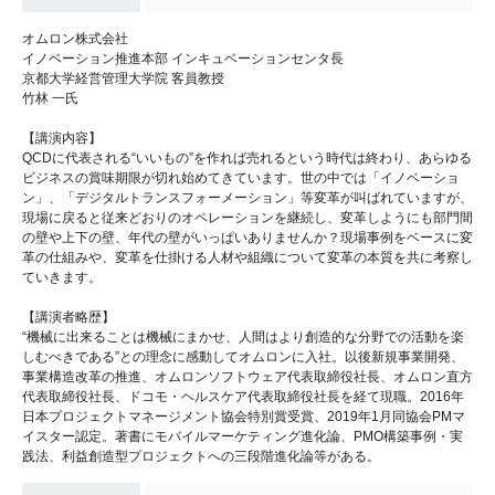
オムロン株式会社
イノベーション推進本部 インキュベーションセンタ長
京都大学経営管理大学院 客員教授
竹林 一氏
【講演内容】
QCDに代表される“いいもの”を作れば売れるという時代は終わり、あらゆる
ビジネスの賞味期限が切れ始めてきています。世の中では「イノベーショ
ン」、「デジタルトランスフォーメーション」等変革が叫ばれていますが、
現場に戻ると従来どおりのオペレーションを継続し、変革しようにも部門間
の壁や上下の壁、年代の壁がいっぱいありませんか？現場事例をベースに変
革の仕組みや、変革を仕掛ける人材や組織について変革の本質を共に考察し
ていきます。
【講演者略歴】
“機械に出来ることは機械にまかせ、人間はより創造的な分野での活動を楽
しむべきである”との理念に感動してオムロンに入社。以後新規事業開発、
事業構造改革の推進、オムロンソフトウェア代表取締役社長、オムロン直方
代表取締役社長、ドコモ・ヘルスケア代表取締役社長を経て現職。2016年
日本プロジェクトマネージメント協会特別賞受賞、2019年1月同協会PMマ
イスター認定。著書にモバイルマーケティング進化論、PMO構築事例・実
践法、利益創造型プロジェクトへの三段階進化論等がある。