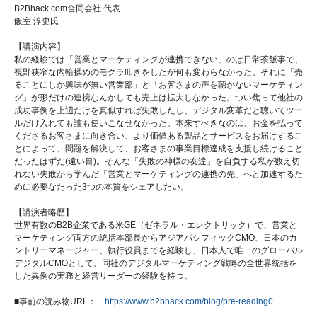
B2Bhack.com合同会社 代表
飯室 淳史氏
【講演内容】
私の経験では「営業とマーケティングが連携できない」のは日常茶飯事で、
視野狭窄な内輪揉めのモグラ叩きをしたが何も変わらなかった。それに「売
ることにしか興味が無い営業部」と「お客さまの声を聴かないマーケティン
グ」が形だけの連携なんかしても売上は拡大しなかった。つい焦って他社の
成功事例を上辺だけを真似すれば失敗したし、デジタル変革だと聴いてツー
ルだけ入れても誰も使いこなせなかった。本来すべきなのは、お金を払って
くださるお客さまに向き合い、より価値ある製品とサービスをお届けするこ
とによって、問題を解決して、お客さまの事業目標達成を支援し続けること
だったはずだ(遠い目)。そんな「失敗の神様の友達」を自負する私が数え切
れない失敗から学んだ「営業とマーケティングの連携の先」へと加速するた
めに必要なたった3つの本質をシェアしたい。
【講演者略歴】
世界有数のB2B企業である米GE（ゼネラル・エレクトリック）で、営業と
マーケティング両方の統括本部長からアジアパシフィックCMO、日本のカ
ントリーマネージャー、執行役員までを経験し、日本人で唯一のグローバル
デジタルCMOとして、同社のデジタルマーケティング戦略の全世界統括を
した異例の実務と経営リーダーの経験を持つ。
■事前の読み物URL：
https://www.b2bhack.com/blog/pre-reading0