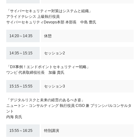
「サイバーセキュリティー対策はシステムと組織」
アライドテレシス 上級執行役員
サイバーセキュリティDevops本部 本部長 中島 豊氏
14:20～14:35
休憩
14:35～15:15
セッション2
「DX事例！エンドポイントセキュリティー戦略」
ワンビ 代表取締役社長 加藤 貴氏
15:15～15:55
セッション3
「デジタルリスクと未来の経営のあるべき姿」
ニュートン・コンサルティング 執行役員 CISO 兼 プリンシパルコンサルタ
ント
内海 良氏
15:55～16:25
特別講演