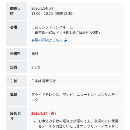
開催日
2020/3/24(火)
時
13:00～16:25（開場12:30）
会場
日経カンファレンスルーム
（東京都千代田区大手町1-3-7 日経ビル6階）
会場の詳細はこちら
受講料
無料
定員
250名
主催
日本経済新聞社
協賛
アライドテレシス、ワンビ、ニュートン・コンサルティ
ング
締め切
2020/3/17（火）
り
お申込み多数の場合は抽選のうえ、当選の方に受講
券メールをお送りいたします。プリントアウトをし