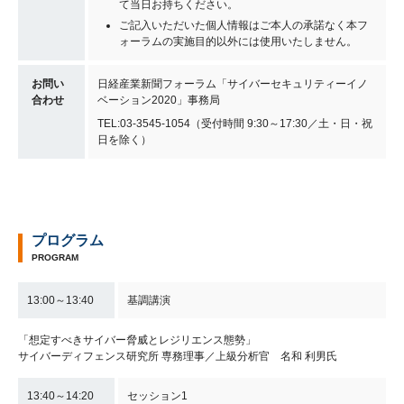
て当日お持ちください。
ご記入いただいた個人情報はご本人の承諾なく本フ
ォーラムの実施目的以外には使用いたしません。
お問い
日経産業新聞フォーラム「サイバーセキュリティーイノ
合わせ
ベーション2020」事務局
TEL:03-3545-1054（受付時間 9:30～17:30／土・日・祝
日を除く）
プログラム
PROGRAM
13:00～13:40
基調講演
「想定すべきサイバー脅威とレジリエンス態勢」
サイバーディフェンス研究所 専務理事／上級分析官 名和 利男氏
13:40～14:20
セッション1