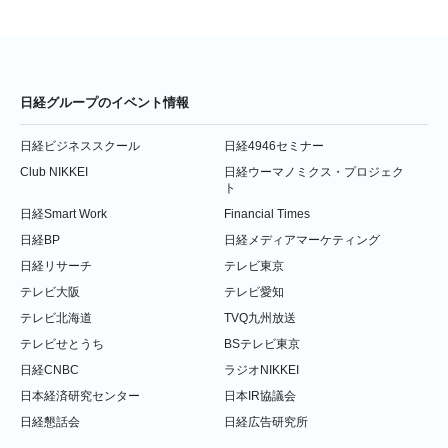
日経グループのイベント情報
日経ビジネススクール
日経4946セミナー
Club NIKKEI
日経ウーマノミクス・プロジェク
ト
日経Smart Work
Financial Times
日経BP
日経メディアマーケティング
日経リサーチ
テレビ東京
テレビ大阪
テレビ愛知
テレビ北海道
TVQ九州放送
テレビせとうち
BSテレビ東京
日経CNBC
ラジオNIKKEI
日本経済研究センター
日本IR協議会
日経懇話会
日経広告研究所