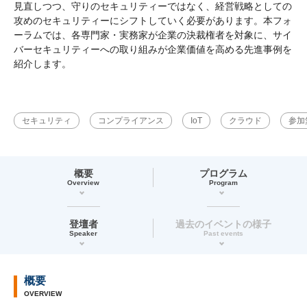
見直しつつ、守りのセキュリティーではなく、経営戦略としての
攻めのセキュリティーにシフトしていく必要があります。本フォ
ーラムでは、各専門家・実務家が企業の決裁権者を対象に、サイ
バーセキュリティーへの取り組みが企業価値を高める先進事例を
紹介します。
セキュリティ
コンプライアンス
IoT
クラウド
参加
概要
プログラム
Overview
Program
登壇者
過去のイベントの様子
Speaker
Past events
概要
OVERVIEW