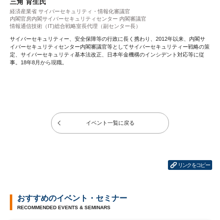
三角 育生氏
経済産業省 サイバーセキュリティ・情報化審議官
内閣官房内閣サイバーセキュリティセンター 内閣審議官
情報通信技術（IT)総合戦略室長代理（副センター長）
サイバーセキュリティー、安全保障等の行政に長く携わり、2012年以来、内閣サ
イバーセキュリティセンター内閣審議官等としてサイバーセキュリティー戦略の策
定、サイバーセキュリティ基本法改正、日本年金機構のインシデント対応等に従
事。18年8月から現職。
イベント一覧に戻る
リンクをコピー
おすすめのイベント・セミナー
RECOMMENDED EVENTS & SEMINARS