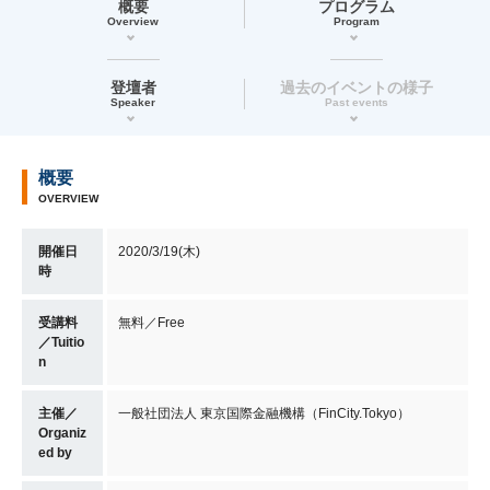
概要
プログラム
Overview
Program
登壇者
過去のイベントの様子
Speaker
Past events
概要
OVERVIEW
開催日
2020/3/19(木)
時
受講料
無料／Free
／Tuitio
n
主催／
一般社団法人 東京国際金融機構（FinCity.Tokyo）
Organiz
ed by