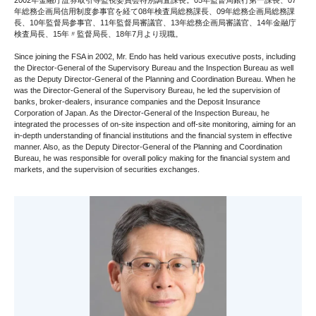
年総務企画局信用制度参事官を経て08年検査局総務課長、09年総務企画局総務課
長、10年監督局参事官、11年監督局審議官、13年総務企画局審議官、14年金融庁
検査局長、15年〃監督局長、18年7月より現職。
Since joining the FSA in 2002, Mr. Endo has held various executive posts, including
the Director-General of the Supervisory Bureau and the Inspection Bureau as well
as the Deputy Director-General of the Planning and Coordination Bureau. When he
was the Director-General of the Supervisory Bureau, he led the supervision of
banks, broker-dealers, insurance companies and the Deposit Insurance
Corporation of Japan. As the Director-General of the Inspection Bureau, he
integrated the processes of on-site inspection and off-site monitoring, aiming for an
in-depth understanding of financial institutions and the financial system in effective
manner. Also, as the Deputy Director-General of the Planning and Coordination
Bureau, he was responsible for overall policy making for the financial system and
markets, and the supervision of securities exchanges.