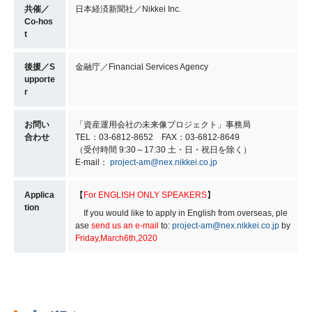
共催／
日本経済新聞社／Nikkei Inc.
Co-hos
t
後援／S
金融庁／Financial Services Agency
upporte
r
お問い
「資産運用会社の未来像プロジェクト」事務局
合わせ
TEL：03-6812-8652 FAX：03-6812-8649
（受付時間 9:30～17:30 土・日・祝日を除く）
E-mail：
project-am@nex.nikkei.co.jp
Applica
【
For ENGLISH ONLY SPEAKERS
】
tion
If you would like to apply in English from overseas, ple
ase
send us an e-mail
to:
project-am@nex.nikkei.co.jp
by
Friday,March6th,2020