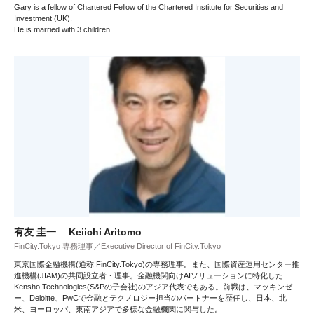
Gary is a fellow of Chartered Fellow of the Chartered Institute for Securities and
Investment (UK).
He is married with 3 children.
有友 圭一 Keiichi Aritomo
FinCity.Tokyo 専務理事／Executive Director of FinCity.Tokyo
東京国際金融機構(通称 FinCity.Tokyo)の専務理事。また、国際資産運用センター推
進機構(JIAM)の共同設立者・理事。金融機関向けAIソリューションに特化した
Kensho Technologies(S&Pの子会社)のアジア代表でもある。前職は、マッキンゼ
ー、Deloitte、PwCで金融とテクノロジー担当のパートナーを歴任し、日本、北
米、ヨーロッパ、東南アジアで多様な金融機関に関与した。