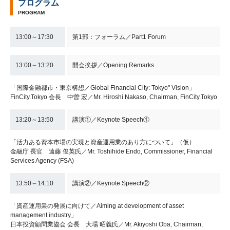
プログラム
PROGRAM
13:00～17:30
第1部：フォーラム／Part1 Forum
13:00～13:20
開会挨拶／Opening Remarks
「国際金融都市・東京構想／Global Financial City: Tokyo" Vision」
FinCity.Tokyo 会長 中曽 宏／Mr. Hiroshi Nakaso, Chairman, FinCity.Tokyo
13:20～13:50
講演①／Keynote Speech①
「活力ある資本市場の実現と資産運用業のあり方について」（仮）
金融庁 長官 遠藤 俊英氏／Mr. Toshihide Endo, Commissioner, Financial
Services Agency (FSA)
13:50～14:10
講演②／Keynote Speech②
「資産運用業の発展に向けて／Aiming at development of asset
management industry」
日本投資顧問業協会 会長 大場 昭義氏／Mr. Akiyoshi Oba, Chairman,