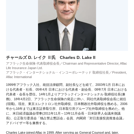
チャールズ D. レイク Ⅱ氏 Charles D. Lake II
アフラック生命保険 代表取締役会長／Chairman and Representative Director, Aflac
Life Insurance Japan Ltd.
アフラック・インターナショナル・インコーポレーテッド 取締役社長／President,
Aflac International
1999年アフラック入社、統括法律顧問、副社長などを経て、2003年1月 日本にお
ける代表者・社長、05年4月 日本における代表者・副会長、08年7月 日本における
代表者・会長を歴任。14年1月よりアフラックインターナショナル 取締役社長(兼
務)、18年4月2日、アフラック生命保険の発足に伴い、同社代表取締役会長に就任
(現職)。現在、東京エレクトロン社外取締役、日本郵政社外取締役を務める。2006
年から16年までは東京証券取引所、日本取引所グループ社外取締役を務めた。他
に、米日経済協議会理事(2011年11月～13年11月会長・日米財界人会議米側議
長)、公正取引委員会「独占禁止懇話会」会員、内閣府「対日直接投資推進会議」
アドバイザー等を兼務する。
Charles Lake joined Aflac in 1999. After serving as General Counsel and, later,