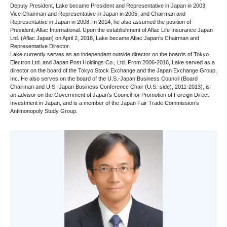
Deputy President, Lake became President and Representative in Japan in 2003;
Vice Chairman and Representative in Japan in 2005; and Chairman and
Representative in Japan in 2008. In 2014, he also assumed the position of
President, Aflac International. Upon the establishment of Aflac Life Insurance Japan
Ltd. (Aflac Japan) on April 2, 2018, Lake became Aflac Japan’s Chairman and
Representative Director.
Lake currently serves as an independent outside director on the boards of Tokyo
Electron Ltd. and Japan Post Holdings Co., Ltd. From 2006-2016, Lake served as a
director on the board of the Tokyo Stock Exchange and the Japan Exchange Group,
Inc. He also serves on the board of the U.S.-Japan Business Council (Board
Chairman and U.S.-Japan Business Conference Chair (U.S.-side), 2011-2013), is
an advisor on the Government of Japan’s Council for Promotion of Foreign Direct
Investment in Japan, and is a member of the Japan Fair Trade Commission’s
Antimonopoly Study Group.