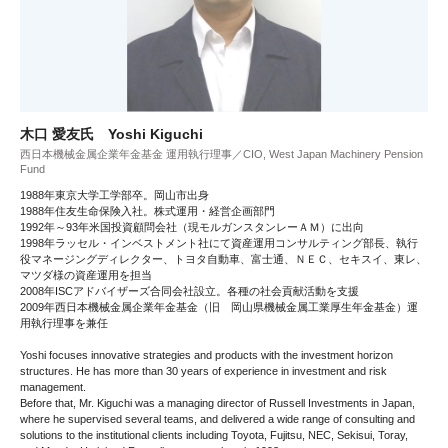
木口 愛友氏 Yoshi Kiguchi
西日本機械金属企業年金基金 運用執行理事／CIO, West Japan Machinery Pension
Fund
1988年東京大学工学部卒。岡山市出身
1988年住友生命保険入社。株式運用・経営企画部門
1992年～93年米国投資顧問会社（現モルガンスタンレーＡＭ）に出向
1998年ラッセル・インベストメント社にて資産運用コンサルティング部長、執行
役マネージングディレクター、トヨタ自動車、富士通、ＮＥＣ、セキスイ、東レ、
マツダ様の資産運用を担当
2008年ISCアドバイザーズ合同会社設立。各種の社会貢献活動を支援
2009年西日本機械金属企業年金基金（旧 岡山県機械金属工業厚生年金基金）運
用執行理事を兼任
Yoshi focuses innovative strategies and products with the investment horizon
structures. He has more than 30 years of experience in investment and risk
management.
Before that, Mr. Kiguchi was a managing director of Russell Investments in Japan,
where he supervised several teams, and delivered a wide range of consulting and
solutions to the institutional clients including Toyota, Fujitsu, NEC, Sekisui, Toray,