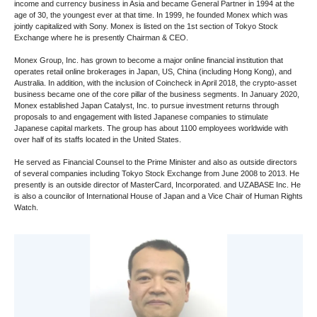
income and currency business in Asia and became General Partner in 1994 at the
age of 30, the youngest ever at that time. In 1999, he founded Monex which was
jointly capitalized with Sony. Monex is listed on the 1st section of Tokyo Stock
Exchange where he is presently Chairman & CEO.
Monex Group, Inc. has grown to become a major online financial institution that
operates retail online brokerages in Japan, US, China (including Hong Kong), and
Australia. In addition, with the inclusion of Coincheck in April 2018, the crypto-asset
business became one of the core pillar of the business segments. In January 2020,
Monex established Japan Catalyst, Inc. to pursue investment returns through
proposals to and engagement with listed Japanese companies to stimulate
Japanese capital markets. The group has about 1100 employees worldwide with
over half of its staffs located in the United States.
He served as Financial Counsel to the Prime Minister and also as outside directors
of several companies including Tokyo Stock Exchange from June 2008 to 2013. He
presently is an outside director of MasterCard, Incorporated. and UZABASE Inc. He
is also a councilor of International House of Japan and a Vice Chair of Human Rights
Watch.