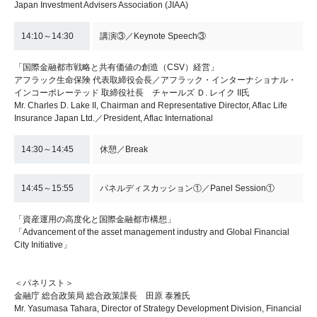
Japan Investment Advisers Association (JIAA)
14:10～14:30
講演③／Keynote Speech③
「国際金融都市戦略と共有価値の創造（CSV）経営」
アフラック生命保険 代表取締役会長／アフラック・インターナショナル・
インコーポレーテッド 取締役社長 チャールズ Ｄ. レイク II氏
Mr. Charles D. Lake II, Chairman and Representative Director, Aflac Life
Insurance Japan Ltd.／President, Aflac International
14:30～14:45
休憩／Break
14:45～15:55
パネルディスカッション①／Panel Session①
「資産運用の高度化と国際金融都市構想」
「Advancement of the asset management industry and Global Financial
City Initiative」
＜パネリスト＞
金融庁 総合政策局 総合政策課長 田原 泰雅氏
Mr. Yasumasa Tahara, Director of Strategy Development Division, Financial