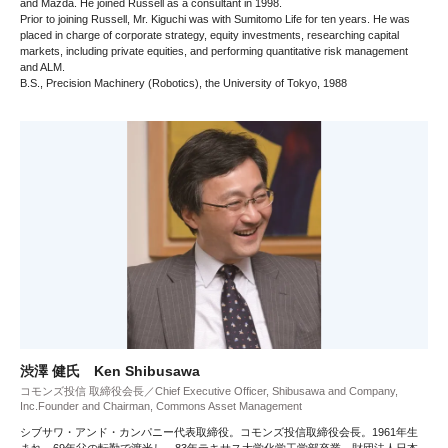
and Mazda. He joined Russell as a consultant in 1998.
Prior to joining Russell, Mr. Kiguchi was with Sumitomo Life for ten years. He was
placed in charge of corporate strategy, equity investments, researching capital
markets, including private equities, and performing quantitative risk management
and ALM.
B.S., Precision Machinery (Robotics), the University of Tokyo, 1988
渋澤 健氏 Ken Shibusawa
コモンズ投信 取締役会長／Chief Executive Officer, Shibusawa and Company,
Inc.Founder and Chairman, Commons Asset Management
シブサワ・アンド・カンパニー代表取締役。コモンズ投信取締役会長。1961年生