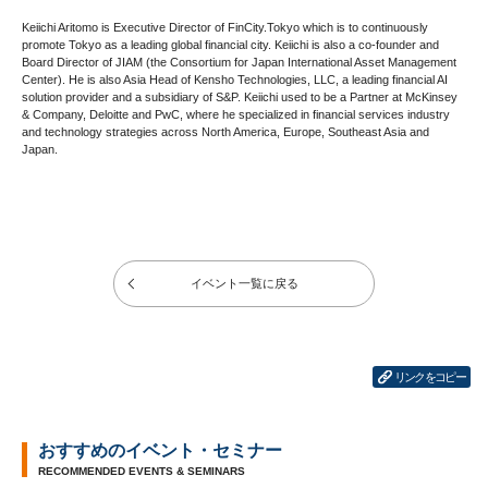
Keiichi Aritomo is Executive Director of FinCity.Tokyo which is to continuously
promote Tokyo as a leading global financial city. Keiichi is also a co-founder and
Board Director of JIAM (the Consortium for Japan International Asset Management
Center). He is also Asia Head of Kensho Technologies, LLC, a leading financial AI
solution provider and a subsidiary of S&P. Keiichi used to be a Partner at McKinsey
& Company, Deloitte and PwC, where he specialized in financial services industry
and technology strategies across North America, Europe, Southeast Asia and
Japan.
イベント一覧に戻る
リンクをコピー
おすすめのイベント・セミナー
RECOMMENDED EVENTS & SEMINARS