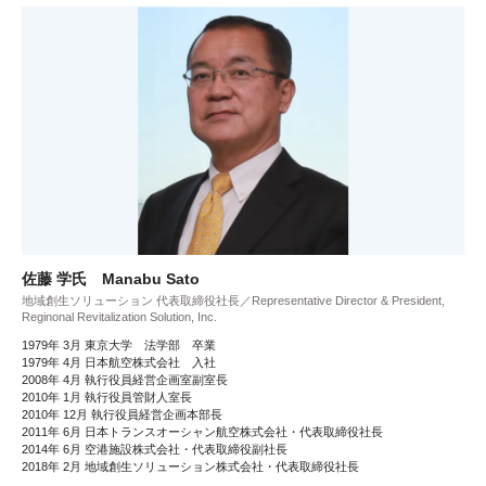
佐藤 学氏 Manabu Sato
地域創生ソリューション 代表取締役社長／Representative Director & President,
Reginonal Revitalization Solution, Inc.
1979年 3月 東京大学 法学部 卒業
1979年 4月 日本航空株式会社 入社
2008年 4月 執行役員経営企画室副室長
2010年 1月 執行役員管財人室長
2010年 12月 執行役員経営企画本部長
2011年 6月 日本トランスオーシャン航空株式会社・代表取締役社長
2014年 6月 空港施設株式会社・代表取締役副社長
2018年 2月 地域創生ソリューション株式会社・代表取締役社長