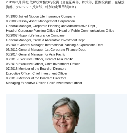
2019年3月 同社 取締役常務執行役員（資金証券部、株式部、国際投資部、金融投
資部、クレジット投資部、特別勘定運用部担当）
04/1986 Joined Nippon Life Insurance Company
03/2006 Nissay Asset Management Corporation
General Manager, Corporate Planning and Administrative Dept.,
Head of Corporate Planning Office & Head of Public Communications Office
03/2007 Nippon Life Insurance Company
General Manager, Credit & Alternative Investment Dept.
03/2009 General Manager, International Planning & Operations Dept.
03/2012 General Manager, 1st Corporate Finance Dept.
03/2014 General Manager for Asia Pacific
03/2015 Executive Officer, Head of Asia Pacific
03/2018 Executive Officer, Chief Investment Officer
07/2018 Member of the Board of Directors
Executive Officer, Chief Investment Officer
03/2019 Member of the Board of Directors
Managing Executive Officer, Chief Investment Officer