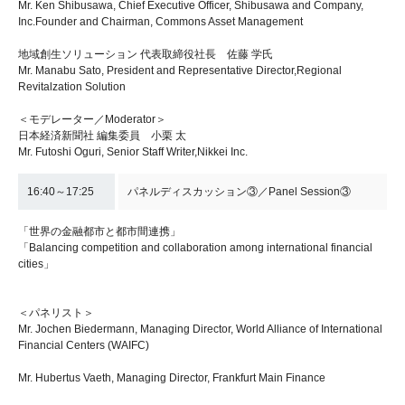
Mr. Ken Shibusawa, Chief Executive Officer, Shibusawa and Company,
Inc.Founder and Chairman, Commons Asset Management
地域創生ソリューション 代表取締役社長 佐藤 学氏
Mr. Manabu Sato, President and Representative Director,Regional
Revitalzation Solution
＜モデレーター／Moderator＞
日本経済新聞社 編集委員 小栗 太
Mr. Futoshi Oguri, Senior Staff Writer,Nikkei Inc.
16:40～17:25
パネルディスカッション③／Panel Session③
「世界の金融都市と都市間連携」
「Balancing competition and collaboration among international financial
cities」
＜パネリスト＞
Mr. Jochen Biedermann, Managing Director, World Alliance of International
Financial Centers (WAIFC)
Mr. Hubertus Vaeth, Managing Director, Frankfurt Main Finance