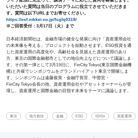
いただいた質問は当日のプログラムに役立てさせていただきま
す。
質問は以下URLまでお寄せください。
https://esf.nikkei.co.jp/fcgfq0319/
※ご回答受付：3月17日（火）まで
日本経済新聞社は、金融市場の健全な発展に向け「資産運用会社
の未来像を考える」プロジェクトを始動させます。ESG投資を通
じた資産運用の高度化や、高齢社会を見据えた資産運用のあり
方、東京の国際金融都市としての地位向上などについて議論しま
す。その第一弾として3月19日に、FinCity.Tokyo(東京国際金融機
構)と共催でシンポジウムをグランドハイアット東京で開催しま
す。シンポジウムは遠藤俊英・金融庁長官、中曽宏・
FinCity.Tokyo会長の他、資産運用会社やアセットオーナーらが登
壇し、資産運用と国際金融の目指す未来をテーマに議論します。
東京
地方創生
金融
ESG
SDGs
資産運用