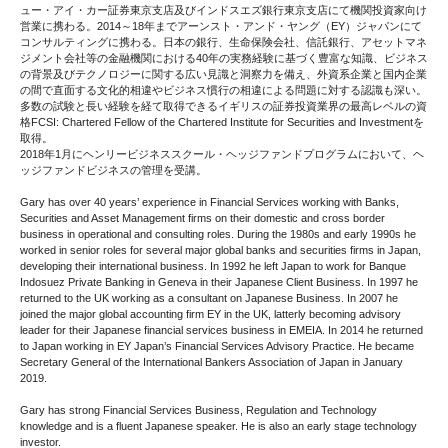
ュー・アイ・カー証券東京支店及びインドスエズ銀行東京支店にて機関投資家向け
営業に携わる。2014～18年までアーンスト・アンド・ヤング（EY）ジャパンにて
コンサルティングに携わる。日本の銀行、生命保険会社、信託銀行、アセットマネ
ジメント会社等の金融機関における40年の実務経験に基づく豊富な知識、ビジネス
の背景及びテクノロジーに関する広い見識と洞察力を備え、外資系企業と国内企業
の間で直面する文化的相違やビジネス慣行の相違による問題に対する認識も深い。
多数の試験と長い経験を経て取得できるイギリスの証券投資業界の最高レベルの資
格FCSI: Chartered Fellow of the Chartered Institute for Securities and Investmentを
取得。
2018年1月にヘンリービジネススクール・ヘッジファンドプログラムにおいて、ヘ
ッジファンドビジネスの管理を受講。
Gary has over 40 years’ experience in Financial Services working with Banks,
Securities and Asset Management firms on their domestic and cross border
business in operational and consulting roles. During the 1980s and early 1990s he
worked in senior roles for several major global banks and securities firms in Japan,
developing their international business. In 1992 he left Japan to work for Banque
Indosuez Private Banking in Geneva in their Japanese Client Business. In 1997 he
returned to the UK working as a consultant on Japanese Business. In 2007 he
joined the major global accounting firm EY in the UK, latterly becoming advisory
leader for their Japanese financial services business in EMEIA. In 2014 he returned
to Japan working in EY Japan’s Financial Services Advisory Practice. He became
Secretary General of the International Bankers Association of Japan in January
2019.
Gary has strong Financial Services Business, Regulation and Technology
knowledge and is a fluent Japanese speaker. He is also an early stage technology
investor.