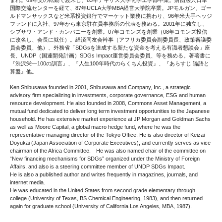
まれ。69年父の転勤で渡米し、83年テキサス大学化学工学部卒業。財団法人日本
国際交流センターを経て、87年UCLA大学MBA経営大学院卒業。JPモルガン、ゴー
ルドマンサックスなど米系投資銀行でマーケット業務に携わり、96年米大手ヘッジ
ファンドに入社、97年から東京駐在員事務所の代表を務める。2001年に独立し、
シブサワ・アンド・カンパニーを創業。07年コモンズを創業（08年コモンズ投信
に改名し、会長に就任）。経済同友会幹事（アフリカ委員会副委員長、政策審議委
員会委員、他）、外務省「SDGsを達成する新たな資金を考える有識者懇談会」座
長、UNDP（国連開発計画）SDGs Impact運営委員会委員、等を務める。著著書に
『渋沢栄一100の訓言』、『人生100年時代のらくちん投資』、『あらすじ 論語と
算盤』他。
Ken Shibusawa founded in 2001, Shibusawa and Company, Inc., a strategic
advisory firm specializing in investments, corporate governance, ESG and human
resource development. He also founded in 2008, Commons Asset Management, a
mutual fund dedicated to deliver long term investment opportunities to the Japanese
household. He has extensive market experience at JP Morgan and Goldman Sachs
as well as Moore Capital, a global macro hedge fund, where he was the
representative managing director of the Tokyo Office. He is also director of Keizai
Doyukai (Japan Association of Corporate Executives), and currently serves as vice
chairman of the Africa Committee. He was also named chair of the committee on
“New financing mechanisms for SDGs” organized under the Ministry of Foreign
Affairs, and also is a steering committee member of UNDP SDGs Impact.
He is also a published author and writes frequently in magazines, journals, and
internet media.
He was educated in the United States from second grade elementary through
college (University of Texas, BS Chemical Engineering, 1983), and then returned
again for graduate school (University of California Los Angeles, MBA, 1987).