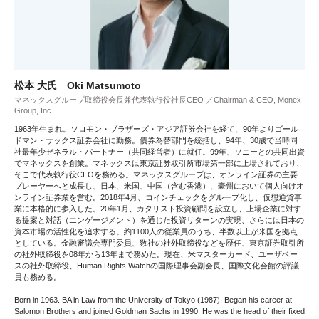
松本 大氏 Oki Matsumoto
マネックスグループ取締役会長兼代表執行役社長CEO ／Chairman & CEO, Monex
Group, Inc.
1963年生まれ。ソロモン・ブラザーズ・アジア証券会社を経て、90年よりゴール
ドマン・サックス証券会社に勤務。債券為替部門を統括し、94年、30歳で当時同
社最年少ゼネラル・パートナー（共同経営者）に就任。99年、ソニーとの共同出資
でマネックスを創業。マネックスは東京証券取引所市場第一部に上場されており、
そこで代表執行役CEOを務める。マネックスグループは、オンライン証券の主要
プレーヤーへと成長し、日本、米国、中国（含む香港）、豪州において個人向けオ
ンライン証券業を営む。2018年4月、コインチェックをグループ化し、仮想通貨事
業に本格的に参入した。20年1月、カタリスト投資顧問を設立し、上場企業に対す
る提案と対話（エンゲージメント）を通じた投資リターンの実現、さらには日本の
資本市場の活性化を追求する。約1100人の従業員のうち、半数以上が米国を拠点
としている。金融審議会専門委員、数社の社外取締役などを歴任、東京証券取引所
の社外取締役を08年から13年まで務めた。現在、米マスターカード、ユーザベー
スの社外取締役、Human Rights Watchの国際理事会副会長、国際文化会館の評議
員も務める。
Born in 1963. BA in Law from the University of Tokyo (1987). Began his career at
Salomon Brothers and joined Goldman Sachs in 1990. He was the head of their fixed