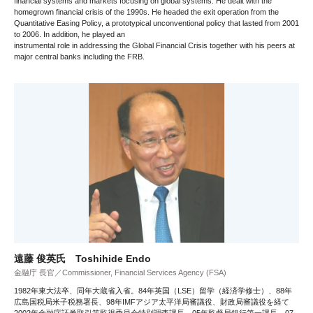
financial systems and markets focusing on global systems. He dealt with the
homegrown financial crisis of the 1990s. He headed the exit operation from the
Quantitative Easing Policy, a prototypical unconventional policy that lasted from 2001
to 2006. In addition, he played an
instrumental role in addressing the Global Financial Crisis together with his peers at
major central banks including the FRB.
遠藤 俊英氏 Toshihide Endo
金融庁 長官／Commissioner, Financial Services Agency (FSA)
1982年東大法卒、同年大蔵省入省。84年英国（LSE）留学（経済学修士）、88年
広島国税局米子税務署長、98年IMFアジア太平洋局審議役、財政局審議役を経て
2002年金融庁証券取引等監視委員会特別調査課長。05年監督局銀行第一課長、07