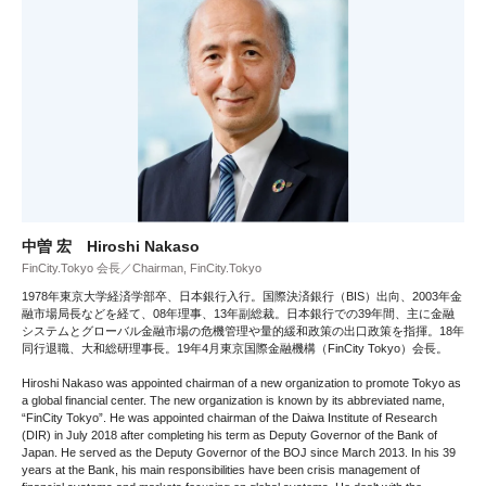
中曽 宏 Hiroshi Nakaso
FinCity.Tokyo 会長／Chairman, FinCity.Tokyo
1978年東京大学経済学部卒、日本銀行入行。国際決済銀行（BIS）出向、2003年金
融市場局長などを経て、08年理事、13年副総裁。日本銀行での39年間、主に金融
システムとグローバル金融市場の危機管理や量的緩和政策の出口政策を指揮。18年
同行退職、大和総研理事長。19年4月東京国際金融機構（FinCity Tokyo）会長。
Hiroshi Nakaso was appointed chairman of a new organization to promote Tokyo as
a global financial center. The new organization is known by its abbreviated name,
“FinCity Tokyo”. He was appointed chairman of the Daiwa Institute of Research
(DIR) in July 2018 after completing his term as Deputy Governor of the Bank of
Japan. He served as the Deputy Governor of the BOJ since March 2013. In his 39
years at the Bank, his main responsibilities have been crisis management of