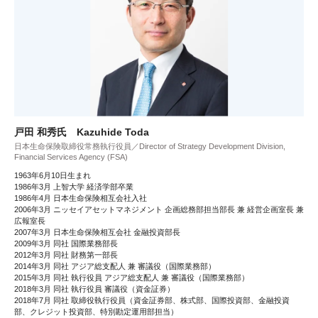
戸田 和秀氏 Kazuhide Toda
日本生命保険取締役常務執行役員／Director of Strategy Development Division,
Financial Services Agency (FSA)
1963年6月10日生まれ
1986年3月 上智大学 経済学部卒業
1986年4月 日本生命保険相互会社入社
2006年3月 ニッセイアセットマネジメント 企画総務部担当部長 兼 経営企画室長 兼
広報室長
2007年3月 日本生命保険相互会社 金融投資部長
2009年3月 同社 国際業務部長
2012年3月 同社 財務第一部長
2014年3月 同社 アジア総支配人 兼 審議役（国際業務部）
2015年3月 同社 執行役員 アジア総支配人 兼 審議役（国際業務部）
2018年3月 同社 執行役員 審議役（資金証券）
2018年7月 同社 取締役執行役員（資金証券部、株式部、国際投資部、金融投資
部、クレジット投資部、特別勘定運用部担当）