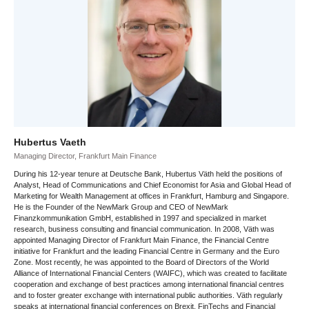
Hubertus Vaeth
Managing Director, Frankfurt Main Finance
During his 12-year tenure at Deutsche Bank, Hubertus Väth held the positions of
Analyst, Head of Communications and Chief Economist for Asia and Global Head of
Marketing for Wealth Management at offices in Frankfurt, Hamburg and Singapore.
He is the Founder of the NewMark Group and CEO of NewMark
Finanzkommunikation GmbH, established in 1997 and specialized in market
research, business consulting and financial communication. In 2008, Väth was
appointed Managing Director of Frankfurt Main Finance, the Financial Centre
initiative for Frankfurt and the leading Financial Centre in Germany and the Euro
Zone. Most recently, he was appointed to the Board of Directors of the World
Alliance of International Financial Centers (WAIFC), which was created to facilitate
cooperation and exchange of best practices among international financial centres
and to foster greater exchange with international public authorities. Väth regularly
speaks at international financial conferences on Brexit, FinTechs and Financial