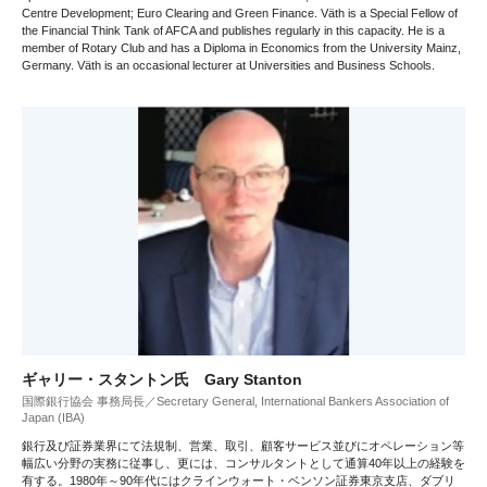
Centre Development; Euro Clearing and Green Finance. Väth is a Special Fellow of
the Financial Think Tank of AFCA and publishes regularly in this capacity. He is a
member of Rotary Club and has a Diploma in Economics from the University Mainz,
Germany. Väth is an occasional lecturer at Universities and Business Schools.
ギャリー・スタントン氏 Gary Stanton
国際銀行協会 事務局長／Secretary General, International Bankers Association of
Japan (IBA)
銀行及び証券業界にて法規制、営業、取引、顧客サービス並びにオペレーション等
幅広い分野の実務に従事し、更には、コンサルタントとして通算40年以上の経験を
有する。1980年～90年代にはクラインウォート・ベンソン証券東京支店、ダブリ