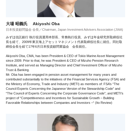
大場 昭義氏 Akiyoshi Oba
日本投資顧問協会 会長／Chairman, Japan Investment Advisers Association (JIAA)
みずほ信託銀行 執行役員運用本部長、常務執行役員、みずほ年金研究所取締役社
長を経て、2009年東京海上アセットマネジメント代表取締役社長に就任。同社取
締役会長を経て17年6月日本投資顧問業協会 会長就任。
Akiyoshi Oba, CMA, has been President & CEO of Tokio Marine Asset Management
since 2009. Prior to that, he was President & CEO of Mizuho Pension Research
Institute, and served as Managing Director and Chief Investment Officer of Mizuho
Trust & Banking.
Mr. Oba has been engaged in pension asset management for many years and
contributed substantially to the initiatives of the Financial Services Agency (FSA) and
the Ministry of Economy, Trade and Industry (METI) as members of: FSA’s “The
Council Experts Concerning the Japanese Version of the Stewardship Code” and
“The Council of Experts Concerning the Corporate Governance Code”; and METI’s
project of “Competitiveness and Incentives for Sustainable Growth – Building
Favorable Relationships between Companies and Investors –“ (Ito Review)