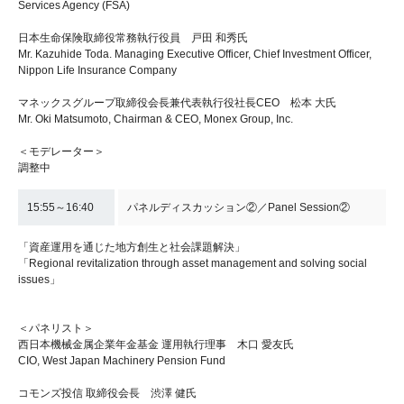
Services Agency (FSA)
日本生命保険取締役常務執行役員 戸田 和秀氏
Mr. Kazuhide Toda. Managing Executive Officer, Chief Investment Officer,
Nippon Life Insurance Company
マネックスグループ取締役会長兼代表執行役社長CEO 松本 大氏
Mr. Oki Matsumoto, Chairman & CEO, Monex Group, Inc.
＜モデレーター＞
調整中
15:55～16:40
パネルディスカッション②／Panel Session②
「資産運用を通じた地方創生と社会課題解決」
「Regional revitalization through asset management and solving social
issues」
＜パネリスト＞
西日本機械金属企業年金基金 運用執行理事 木口 愛友氏
CIO, West Japan Machinery Pension Fund
コモンズ投信 取締役会長 渋澤 健氏