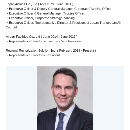
Japan Airlines Co., Ltd ( April 1979 - June 2014 )
・Executive Officer & Deputy General Manager, Corporate Planning Office
・Executive Officer & General Manager, Trustee Office
・Executive Officer, Corporate Strategy Planning
・Executive Officer, Representative Director & President of Japan Transocean Air
Co., Ltd.
Airport Facilities Co., Ltd ( June 2014 - June 2017 )
・Representative Director & Executive Vice President
Regional Revitalization Solution, Inc. ( February 2018 - Present )
・Representative Director & President