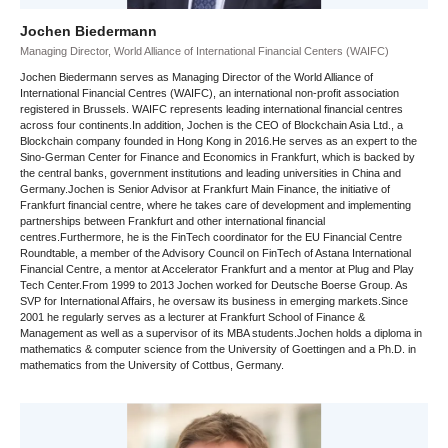
Jochen Biedermann
Managing Director, World Alliance of International Financial Centers (WAIFC)
Jochen Biedermann serves as Managing Director of the World Alliance of
International Financial Centres (WAIFC), an international non-profit association
registered in Brussels. WAIFC represents leading international financial centres
across four continents.In addition, Jochen is the CEO of Blockchain Asia Ltd., a
Blockchain company founded in Hong Kong in 2016.He serves as an expert to the
Sino-German Center for Finance and Economics in Frankfurt, which is backed by
the central banks, government institutions and leading universities in China and
Germany.Jochen is Senior Advisor at Frankfurt Main Finance, the initiative of
Frankfurt financial centre, where he takes care of development and implementing
partnerships between Frankfurt and other international financial
centres.Furthermore, he is the FinTech coordinator for the EU Financial Centre
Roundtable, a member of the Advisory Council on FinTech of Astana International
Financial Centre, a mentor at Accelerator Frankfurt and a mentor at Plug and Play
Tech Center.From 1999 to 2013 Jochen worked for Deutsche Boerse Group. As
SVP for International Affairs, he oversaw its business in emerging markets.Since
2001 he regularly serves as a lecturer at Frankfurt School of Finance &
Management as well as a supervisor of its MBA students.Jochen holds a diploma in
mathematics & computer science from the University of Goettingen and a Ph.D. in
mathematics from the University of Cottbus, Germany.