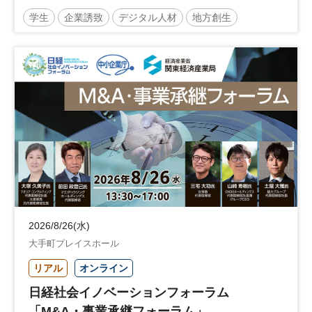
学生
企業誘致
デジタル人材
地方創生
企業立地
人材育成
経営者
交流会付き
地域活性化
自治体
2026/8/26(水)
大手町プレイスホール
リアル
オンライン
日経社会イノベーションフォーラム
「M&A・事業承継フォーラム」