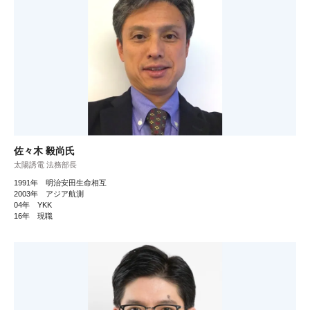
佐々木 毅尚氏
太陽誘電 法務部長
1991年 明治安田生命相互
2003年 アジア航測
04年 YKK
16年 現職