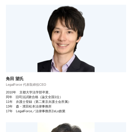
角田 望氏
LegalForce 代表取締役CEO
2010年 京都大学法学部卒業、
同年 旧司法試験合格（論文全国1位）
11年 弁護士登録（第二東京弁護士会所属）
13年 森・濱田松本法律事務所
17年 LegalForce／法律事務所ZeLo創業