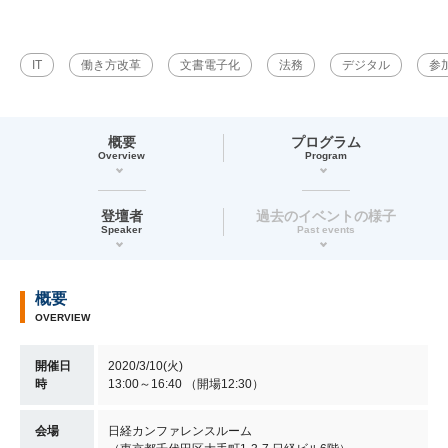
IT
働き方改革
文書電子化
法務
デジタル
参
概要
プログラム
Overview
Program
登壇者
過去のイベントの様子
Speaker
Past events
概要
OVERVIEW
開催日
2020/3/10(火)
時
13:00～16:40 （開場12:30）
会場
日経カンファレンスルーム