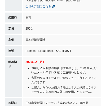
（東京都千代田区大手町1-3-7 日経ビル6階）
会場の詳細はこちら
受講料
無料
定員
250名
主催
日本経済新聞社
協賛
Holmes、LegalForce、SiGHTViSiT
締め切
2020/3/2（月）
り
お申し込み多数の場合は抽選のうえ、ご登録いただ
いたメールアドレス宛にご連絡いたします。
当選の発表はメールのご連絡をもって代えさせてい
ただきます。
ご記入いただいた個人情報はご本人の承諾なく本フ
ォーラムの実施目的以外には使用いたしません。
お問い
日経産業新聞フォーラム「攻めの法務へ」事務局