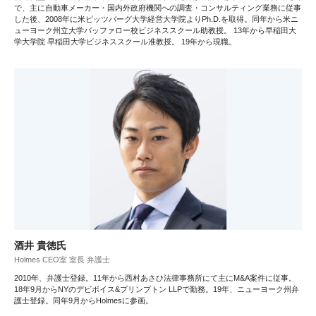
で、主に自動車メーカー・国内外政府機関への調査・コンサルティング業務に従事
した後、2008年に米ピッツバーグ大学経営大学院よりPh.D.を取得。同年から米ニ
ューヨーク州立大学バッファロー校ビジネススクール助教授。 13年から早稲田大
学大学院 早稲田大学ビジネススクール准教授。 19年から現職。
酒井 貴徳氏
Holmes CEO室 室長 弁護士
2010年、弁護士登録。11年から西村あさひ法律事務所にて主にM&A案件に従事。
18年9月からNYのデビボイス&プリンプトン LLPで勤務。19年、ニューヨーク州弁
護士登録。同年9月からHolmesに参画。