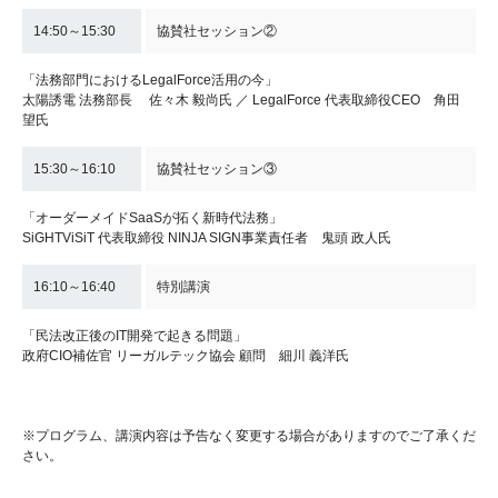
14:50～15:30
協賛社セッション②
「法務部門におけるLegalForce活用の今」
太陽誘電 法務部長 佐々木 毅尚氏 ／ LegalForce 代表取締役CEO 角田
望氏
15:30～16:10
協賛社セッション③
「オーダーメイドSaaSが拓く新時代法務」
SiGHTViSiT 代表取締役 NINJA SIGN事業責任者 鬼頭 政人氏
16:10～16:40
特別講演
「民法改正後のIT開発で起きる問題」
政府CIO補佐官 リーガルテック協会 顧問 細川 義洋氏
※プログラム、講演内容は予告なく変更する場合がありますのでご了承くだ
さい。