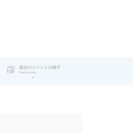
過去のイベントの様子
Past events