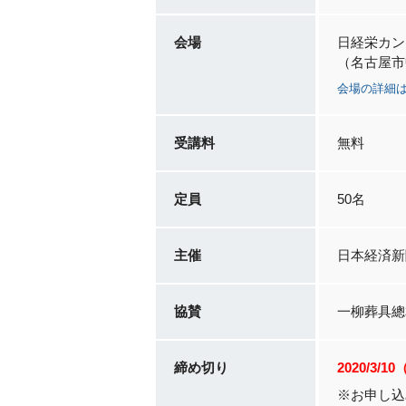
会場
日経栄カン
（名古屋市中
会場の詳細
受講料
無料
定員
50名
主催
日本経済新
協賛
一柳葬具總
締め切り
2020/3/1
※お申し込