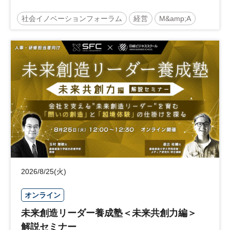
社会イノベーションフォーラム
経営
M&amp;A
事業承継
中堅中小企業
日経社会イノベーションフォーラム
参加無料
2026/8/25(火)
オンライン
未来創造リーダー養成塾＜未来共創力編＞
解説セミナー