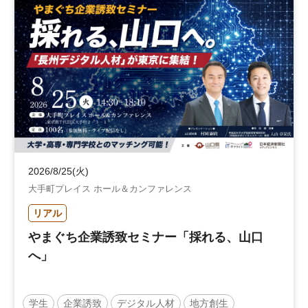
2026/8/25(火)
大手町プレイス ホール＆カンファレンス
リアル
やまぐち企業誘致セミナー「採れる、山口
へ」
学生
企業誘致
デジタル人材
地方創生