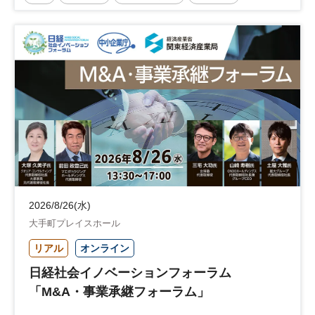
企業立地
人材育成
経営者
交流会付き
地域活性化
自治体
2026/8/26(水)
大手町プレイスホール
リアル
オンライン
日経社会イノベーションフォーラム
「M&A・事業承継フォーラム」