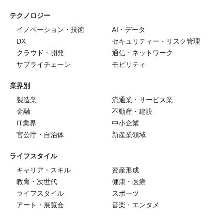
テクノロジー
イノベーション・技術
AI・データ
DX
セキュリティー・リスク管理
クラウド・開発
通信・ネットワーク
サプライチェーン
モビリティ
業界別
製造業
流通業・サービス業
金融
不動産・建設
IT業界
中小企業
官公庁・自治体
新産業領域
ライフスタイル
キャリア・スキル
資産形成
教育・次世代
健康・医療
ライフスタイル
スポーツ
アート・展覧会
音楽・エンタメ