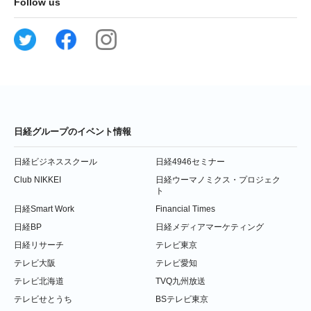
Follow us
日経グループのイベント情報
日経ビジネススクール
日経4946セミナー
Club NIKKEI
日経ウーマノミクス・プロジェク
ト
日経Smart Work
Financial Times
日経BP
日経メディアマーケティング
日経リサーチ
テレビ東京
テレビ大阪
テレビ愛知
テレビ北海道
TVQ九州放送
テレビせとうち
BSテレビ東京