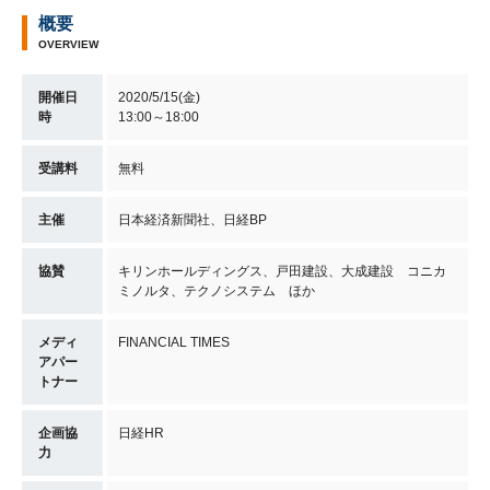
概要
OVERVIEW
開催日
2020/5/15(金)
時
13:00～18:00
受講料
無料
主催
日本経済新聞社、日経BP
協賛
キリンホールディングス、戸田建設、大成建設 コニカ
ミノルタ、テクノシステム ほか
メディ
FINANCIAL TIMES
アパー
トナー
企画協
日経HR
力