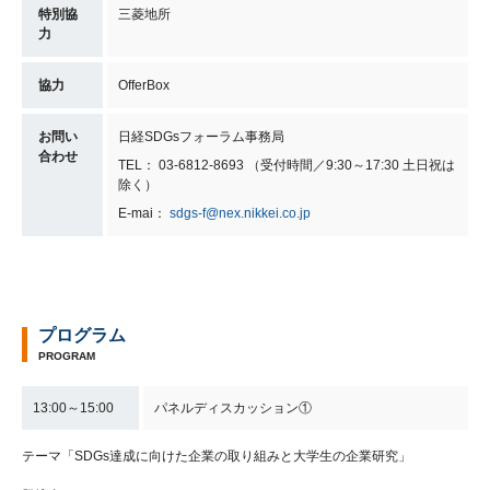
特別協
三菱地所
力
協力
OfferBox
お問い
日経SDGsフォーラム事務局
合わせ
TEL： 03-6812-8693 （受付時間／9:30～17:30 土日祝は
除く）
E-mai：
sdgs-f@nex.nikkei.co.jp
プログラム
PROGRAM
13:00～15:00
パネルディスカッション①
テーマ「SDGs達成に向けた企業の取り組みと大学生の企業研究」