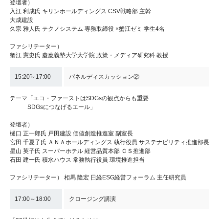
登壇者）
入江 利成氏 キリンホールディングス CSV戦略部 主幹
大成建設
久宗 雅人氏 テクノシステム 専務取締役 ×蟹江ゼミ 学生4名
ファシリテーター）
蟹江 憲史氏 慶應義塾大学大学院 政策・メディア研究科 教授
15:20̃～17:00
パネルディスカッション②
テーマ「エコ・ファーストはSDGsの観点からも重要
SDGsにつなげるエール」
登壇者）
樋口 正一郎氏 戸田建設 価値創造推進室 副室長
宮田 千夏子氏 ＡＮＡホールディングス 執行役員 サステナビリティ推進部長
星山 英子氏 スーパーホテル 経営品質本部 ＣＳ推進部
石田 建一氏 積水ハウス 常務執行役員 環境推進担当
ファシリテーター） 相馬 隆宏 日経ESG経営フォーラム 主任研究員
17:00～18:00
クロージング講演