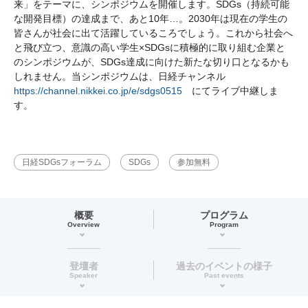
来」をテーマに、シンポジウムを開催します。SDGs（持続可能
な開発目標）の達成まで、あと10年…。2030年は現在の学生の
皆さんが社会に出て活躍しているころでしょう。これから社会へ
と飛び立つ、意識の高い学生×SDGsに積極的に取り組む企業と
のシンポジウムが、SDGs達成に向けた新たな切り口となるかも
しれません。当シンポジウムは、日経チャンネル
https://channel.nikkei.co.jp/e/sdgs0515
にてライブ中継しま
す。
日経SDGsフォーラム
SDGs
参加無料
概要
プログラム
Overview
Program
登壇者
過去のイベントの様子
Speaker
Past events