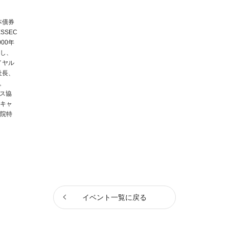
本債券
SSEC
00年
し、
イヤル
社長、
。
ビス協
キャ
院特
イベント一覧に戻る