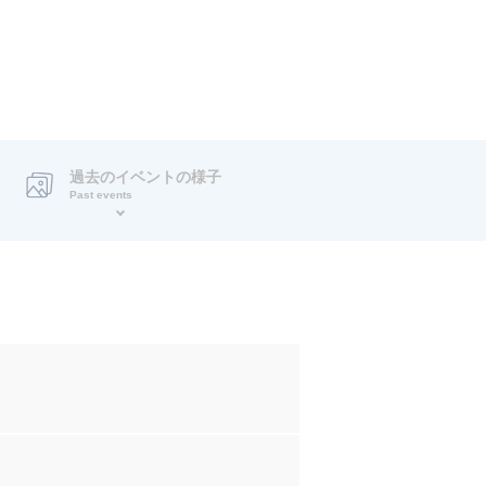
過去のイベントの様子
Past events