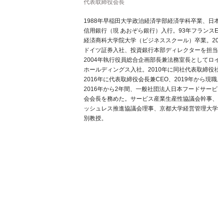
代表取締役会長
1988年早稲田大学政治経済学部経済学科卒業、日
信用銀行（現 あおぞら銀行）入行。93年フランスE
経済商科大学院大学（ビジネススクール）卒業。20
ドイツ証券入社、投資銀行本部ディレクターを担当
2004年執行役員総合企画部長兼法務室長としてロ
ホールディングス入社。2010年に同社代表取締役
2016年に代表取締役会長兼CEO、2019年から現職
2016年から2年間、一般社団法人日本フードサー
会会長を務めた。サービス産業生産性協議会幹事、
ッシュレス推進協議会理事、京都大学経営管理大学
別教授。