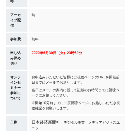
時
アーカ
無
イブ配
信
参加費
無料
申し込
2020年6月30日（火）23時59分
み締め
切り
オンラ
お申込みいただいた皆様には視聴ページのURLを開催前
インセ
日までにメールでお送りします。
ミナー
当日はメールの案内に従って記載のお時間までに視聴ペ
参加に
ージにお越しください。
ついて
※開始10分前までに一度視聴ページにお越しいただき視
聴確認をお願いします。
主催
日本経済新聞社
デジタル事業 メディアビジネスユ
ニット