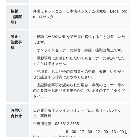
協賛
弁護士ドットコム、日本法務システム研究所、LegalForc
（講演
e、ロゼッタ
順）
禁止・
・視聴ページのURLを第三者に提供することは禁止いた
注意事
します。
項
・オンラインセミナーの録音・録画・撮影は禁止です。
・撮影場所にお越しいただいてもセミナーに参加いただ
くことはできません。
・登壇者、および他の参加者への中傷、脅迫、いやがら
せに該当する行為はおやめください。
・上記禁止事項が認められた場合、今後のセミナー等へ
のご参加をお断りする場合がございますのでご了承くだ
さい。
お問い
日経電子版オンラインセミナー「広がるリーガルテッ
合わせ
ク」事務局
◇専用電話 03-6812-8685
（9：30～17：30、12：00～13：00を