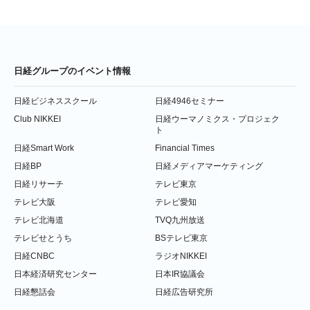
日経グループのイベント情報
日経ビジネススクール
日経4946セミナー
Club NIKKEI
日経ウーマノミクス・プロジェク
ト
日経Smart Work
Financial Times
日経BP
日経メディアマーケティング
日経リサーチ
テレビ東京
テレビ大阪
テレビ愛知
テレビ北海道
TVQ九州放送
テレビせとうち
BSテレビ東京
日経CNBC
ラジオNIKKEI
日本経済研究センター
日本IR協議会
日経懇話会
日経広告研究所