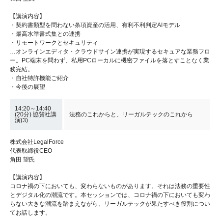
【講演内容】
・契約書類型を問わない条項資産の活用、有利不利判定AIモデル
・最高水準書式集との連携
・リモートワークとセキュリティ
…オンラインエディタ・クラウドサイン連携が実現するセキュアな業務フロ
ー。PC端末を問わず、私用PCローカルに機密ファイルを落とすことなく業
務完結。
・自社特許機能ご紹介
・今後の展望
14:20～14:40
(20分) 協賛社講
法務のこれからと、リーガルテックのこれから
演(3)
株式会社LegalForce
代表取締役CEO
角田 望氏
【講演内容】
コロナ禍の下においても、変わらないものがあります。それは法務の重要性
とデジタル化の潮流です。本セッションでは、コロナ禍の下においても変わ
らない大きな潮流を踏まえながら、リーガルテックが果たすべき役割につい
てお話します。