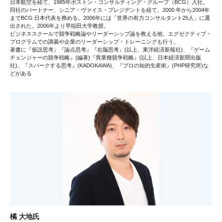
日本航空を経て、1985年ボストン・コンサルティング・グループ（BCG）入社。
同社のパートナー、シニア・ヴァイス・プレジデントを経て、2000 年から2004年
までBCG 日本代表を務める。2006年には「世界の有力コンサルタント25人」に選
出された。2006年より早稲田大学教授。
ビジネススクールで競争戦略論やリーダーシップ論を教える他、エグゼクティブ・
プログラムでの講義や企業のリーダーシップ・トレーニングも行う。
著書に『仮説思考』『論点思考』『右脳思考』(以上、東洋経済新報社)、『ゲーム
チェンジャーの競争戦略』(編著)『異業種競争戦略』(以上、日本経済新聞出版
社)、『スパークする思考』(KADOKAWA)、『プロの知的生産術』(PHP研究所)な
どがある
橘 大地氏