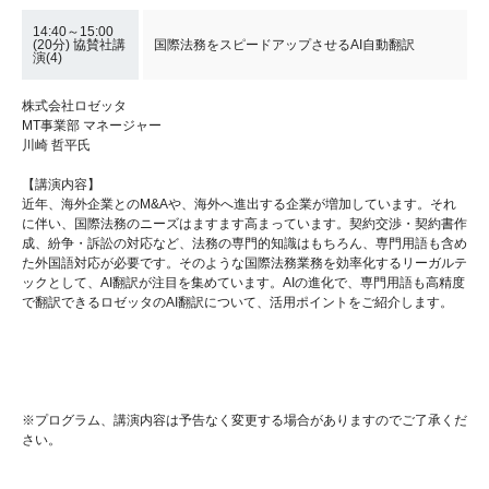
14:40～15:00
(20分) 協賛社講
国際法務をスピードアップさせるAI自動翻訳
演(4)
株式会社ロゼッタ
MT事業部 マネージャー
川崎 哲平氏
【講演内容】
近年、海外企業とのM&Aや、海外へ進出する企業が増加しています。それ
に伴い、国際法務のニーズはますます高まっています。契約交渉・契約書作
成、紛争・訴訟の対応など、法務の専門的知識はもちろん、専門用語も含め
た外国語対応が必要です。そのような国際法務業務を効率化するリーガルテ
ックとして、AI翻訳が注目を集めています。AIの進化で、専門用語も高精度
で翻訳できるロゼッタのAI翻訳について、活用ポイントをご紹介します。
※プログラム、講演内容は予告なく変更する場合がありますのでご了承くだ
さい。