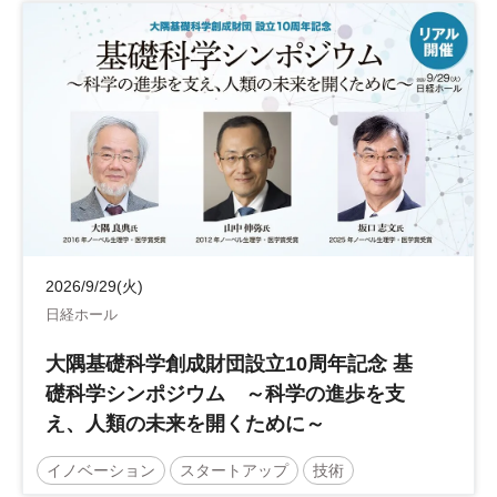
営業戦略
働き方改革
DX
参加無料
2026/9/29(火)
日経ホール
大隅基礎科学創成財団設立10周年記念 基
礎科学シンポジウム ～科学の進歩を支
え、人類の未来を開くために～
イノベーション
スタートアップ
技術