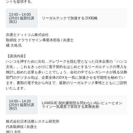
ントを提供する。
13:40～14:00
(20分) 協賛社講
リーガルテックで加速する DX戦略
演(1)
弁護士ドットコム株式会社
取締役 クラウドサイン事業本部長 / 弁護士
橘 大地 氏
【講演内容】
ハンコを押すために出社…テレワークを阻む壁となった日本企業の「ハンコ
文化」。これをきっかけに電子契約をはじめとするリーガルテックの導入を
検討し始めた企業も多いことでしょう。会社の中でもレガシーさが残る法務
部門のデジタル化は、企業全体のDXを一気に加速させる可能性を秘めてい
ます。書類の電子化からAIまで、最新のリーガルテック事情とともにご説明
いたします。
14:00～14:20
LAWGUE-契約書類型を問わないAIレビューとオン
(20分) 協賛社講
ライン一気通貫で実現する業務改善-
演(2)
株式会社日本法務システム研究所
代表取締役 / 弁護士
堀口 圭氏