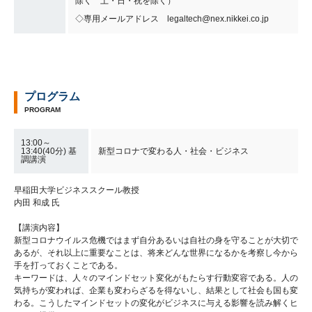
除く 土・日・祝を除く）
◇専用メールアドレス legaltech@nex.nikkei.co.jp
プログラム
PROGRAM
13:00～
13:40(40分) 基
新型コロナで変わる人・社会・ビジネス
調講演
早稲田大学ビジネススクール教授
内田 和成 氏
【講演内容】
新型コロナウイルス危機ではまず自分あるいは自社の身を守ることが大切で
あるが、それ以上に重要なことは、将来どんな世界になるかを考察し今から
手を打っておくことである。
キーワードは、人々のマインドセット変化がもたらす行動変容である。人の
気持ちが変われば、企業も変わらざるを得ないし、結果として社会も国も変
わる。こうしたマインドセットの変化がビジネスに与える影響を読み解くヒ