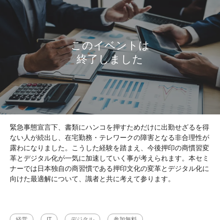
緊急事態宣言下、書類にハンコを押すためだけに出勤せざるを得
ない人が続出し、在宅勤務・テレワークの障害となる非合理性が
露わになりました。こうした経験を踏まえ、今後押印の商慣習変
革とデジタル化が一気に加速していく事が考えられます。本セミ
ナーでは日本独自の商習慣である押印文化の変革とデジタル化に
向けた最適解について、識者と共に考えて参ります。
経営
IT
デジタル
参加無料