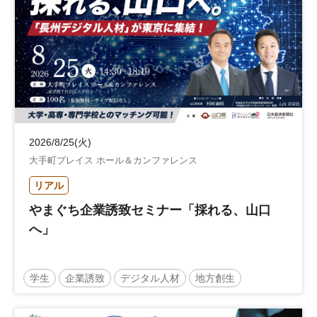
2026/8/25(火)
大手町プレイス ホール＆カンファレンス
リアル
やまぐち企業誘致セミナー「採れる、山口
へ」
学生
企業誘致
デジタル人材
地方創生
企業立地
人材育成
経営者
交流会付き