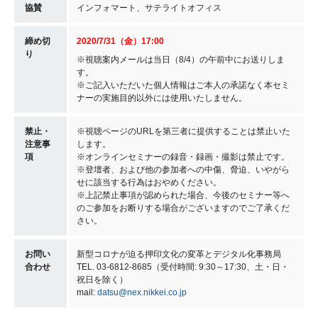
協賛
インフォマート、サテライトオフィス
締め切
2020/7/31（金）17:00
り
※視聴案内メールは当日（8/4）の午前中にお送りしま
す。
※ご記入いただいた個人情報はご本人の承諾なく本セミ
ナーの実施目的以外には使用いたしません。
禁止・
※視聴ページのURLを第三者に提供することは禁止いた
注意事
します。
項
※オンラインセミナーの録音・録画・撮影は禁止です。
※登壇者、および他の参加者への中傷、脅迫、いやがら
せに該当する行為はおやめください。
※上記禁止事項が認められた場合、今後のセミナー等へ
のご参加をお断りする場合がございますのでご了承くだ
さい。
お問い
新型コロナが迫る押印文化の変革とデジタル化事務局
合わせ
TEL. 03-6812-8685（受付時間: 9:30～17:30、土・日・
祝日を除く）
mail:
datsu@nex.nikkei.co.jp