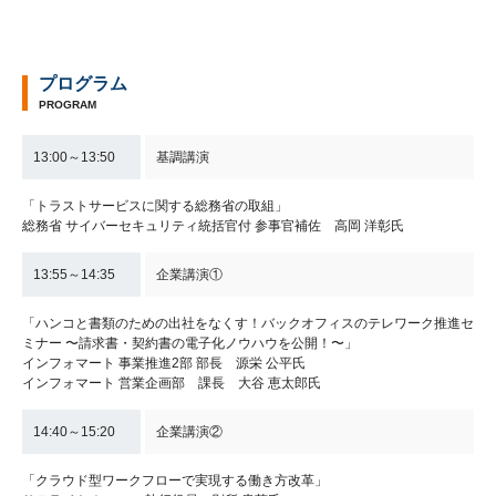
プログラム
PROGRAM
13:00～13:50
基調講演
「トラストサービスに関する総務省の取組」
総務省 サイバーセキュリティ統括官付 参事官補佐 高岡 洋彰氏
13:55～14:35
企業講演①
「ハンコと書類のための出社をなくす！バックオフィスのテレワーク推進セ
ミナー 〜請求書・契約書の電子化ノウハウを公開！〜」
インフォマート 事業推進2部 部長 源栄 公平氏
インフォマート 営業企画部 課長 大谷 恵太郎氏
14:40～15:20
企業講演②
「クラウド型ワークフローで実現する働き方改革」