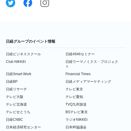
日経グループのイベント情報
日経ビジネススクール
日経4946セミナー
Club NIKKEI
日経ウーマノミクス・プロジェク
ト
日経Smart Work
Financial Times
日経BP
日経メディアマーケティング
日経リサーチ
テレビ東京
テレビ大阪
テレビ愛知
テレビ北海道
TVQ九州放送
テレビせとうち
BSテレビ東京
日経CNBC
ラジオNIKKEI
日本経済研究センター
日本IR協議会