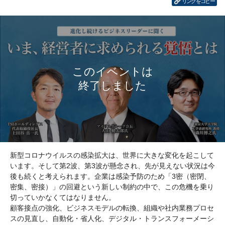
リンクをコピー
新型コロナウイルスの感染拡大は、世界に大きな変化を起こして
います。そして第2波、第3波が懸念され、先が見えない状況は今
後も続くと考えられます。企業は感染予防のため「3密（密閉、
密集、密接）」の回避という新しい制約の中で、この危機を乗り
切っていかなくてはなりません。
顧客接点の強化、ビジネスモデルの転換、組織や社内業務プロセ
スの見直し、自動化・省人化、デジタル・トランスフォーメーシ