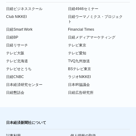
日経ビジネススクール
日経4946セミナー
Club NIKKEI
日経ウーマノミクス・プロジェク
ト
日経Smart Work
Financial Times
日経BP
日経メディアマーケティング
日経リサーチ
テレビ東京
テレビ大阪
テレビ愛知
テレビ北海道
TVQ九州放送
テレビせとうち
BSテレビ東京
日経CNBC
ラジオNIKKEI
日本経済研究センター
日本IR協議会
日経懇話会
日経広告研究所
日本経済新聞社について
記事利用
個人情報の取扱