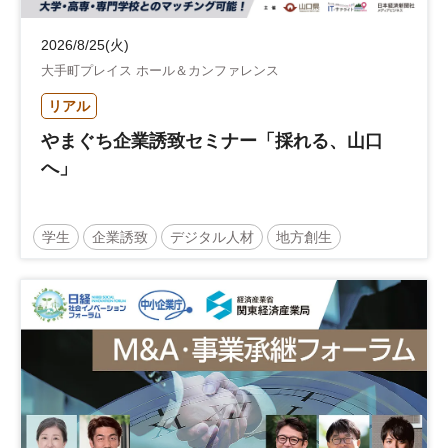
2026/8/25(火)
大手町プレイス ホール＆カンファレンス
リアル
やまぐち企業誘致セミナー「採れる、山口
へ」
学生
企業誘致
デジタル人材
地方創生
企業立地
人材育成
経営者
交流会付き
地域活性化
自治体