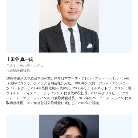
上田谷 真一氏
ＴＳＩホールディングス
代表取締役社長
1992年東京大学経済学部卒業。同年日本ブーズ・アレン・アンド・ハミルトン㈱
（現PwCコンサルティング合同会社）入社。1995年㈱大前・アンド・アソシエー
ツ パートナー。2004年黒田電気㈱ 取締役。2006年リテイルネットワークス㈱（現
ウォルト・ディズニー・ジャパン㈱）代表取締役社長。2009年クリスピー・クリ
ーム・ドーナツ・ジャパン㈱ 代表取締役社長。2012年㈱バーニーズ ジャパン 代表
取締役社長。2017年当社社外取締役に就任し、2018年に現職。