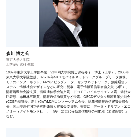
森川 博之氏
東京大学大学院
工学系研究科 教授
1987年東京大学工学部卒業、92年同大学院博士課程修了、博士（工学）。2006年
東京大学大学院教授。02～07年NICTモバイルネットワークグループリーダ兼務。
モノのインターネット／M2M／ビッグデータ、センサネットワーク、無線通信シ
ステム、情報社会デザインなどの研究に従事。電子情報通信学会論文賞（3回）、
情報処理学会論文賞、情報通信学会論文賞、ドコモモバイルサイエンス賞、総務大
臣表彰、志田林三郎賞、情報通信功績賞など受賞。OECDデジタル経済政策委員会
(CDEP)副議長、新世代IoT/M2Mコンソーシアム会長、総務省情報通信審議会部会
長、国土交通省国立研究開発法人審議会委員等。著書に「データ・ドリブン・エコ
ノミー（ダイヤモンド社）」「5G 次世代移動通信規格の可能性（岩波新書）」
など。