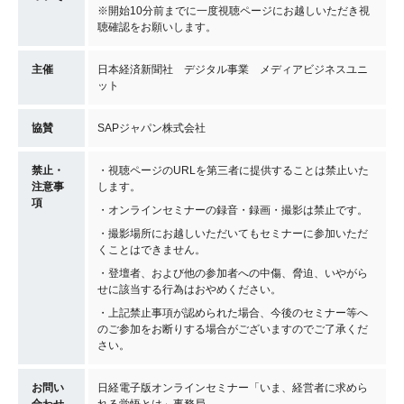
※開始10分前までに一度視聴ページにお越しいただき視
聴確認をお願いします。
主催
日本経済新聞社 デジタル事業 メディアビジネスユニ
ット
協賛
SAPジャパン株式会社
禁止・
・視聴ページのURLを第三者に提供することは禁止いた
注意事
します。
項
・オンラインセミナーの録音・録画・撮影は禁止です。
・撮影場所にお越しいただいてもセミナーに参加いただ
くことはできません。
・登壇者、および他の参加者への中傷、脅迫、いやがら
せに該当する行為はおやめください。
・上記禁止事項が認められた場合、今後のセミナー等へ
のご参加をお断りする場合がございますのでご了承くだ
さい。
お問い
日経電子版オンラインセミナー「いま、経営者に求めら
合わせ
れる覚悟とは」事務局