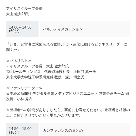
アイリスグループ会長
大山 健太郎氏
14:00～14:50
パネルディスカッション
(50分)
「いま、経営者に求められる覚悟とは 〜進化し続けるビジネスリーダーに
聞く〜」
≪パネリスト≫
アイリスグループ会長 大山 健太郎氏
TSIホールディングス 代表取締役社長 上田谷 真一氏
東京大学大学院工学系研究科 教授 森川 博之氏
≪ファシリテーター≫
日本経済新聞社 デジタル事業メディアビジネスユニット 営業企画チーム 部
次長 小林 秀次
※登壇者への質問がありましたら、事前にお寄せください。登壇者と相談の
上、ご紹介させていただく場合がございます。
14:50～15:00
カンファレンスのまとめ
(10分)