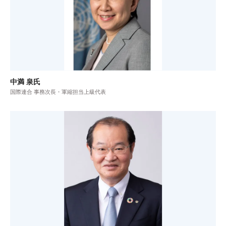
中満 泉氏
国際連合 事務次長・軍縮担当上級代表