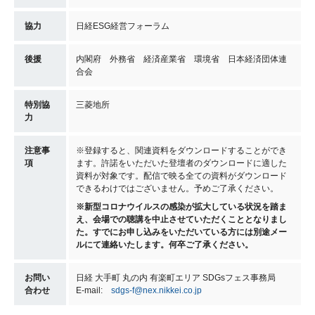
協力
日経ESG経営フォーラム
後援
内閣府 外務省 経済産業省 環境省 日本経済団体連
合会
特別協
三菱地所
力
注意事
※登録すると、関連資料をダウンロードすることができ
項
ます。許諾をいただいた登壇者のダウンロードに適した
資料が対象です。配信で映る全ての資料がダウンロード
できるわけではございません。予めご了承ください。
※新型コロナウイルスの感染が拡大している状況を踏ま
え、会場での聴講を中止させていただくこととなりまし
た。すでにお申し込みをいただいている方には別途メー
ルにて連絡いたします。何卒ご了承ください。
お問い
日経 大手町 丸の内 有楽町エリア SDGsフェス事務局
合わせ
E-mail:
sdgs-f@nex.nikkei.co.jp