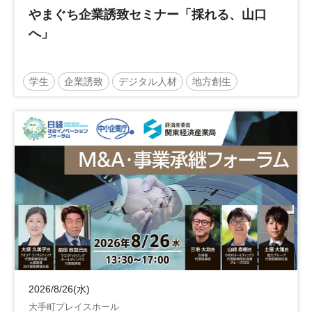
やまぐち企業誘致セミナー「採れる、山口
へ」
学生
企業誘致
デジタル人材
地方創生
企業立地
人材育成
経営者
交流会付き
地域活性化
自治体
2026/8/26(水)
大手町プレイスホール