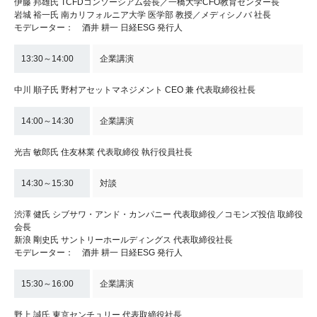
伊藤 邦雄氏 TCFDコンソーシアム会長／一橋大学CFO教育センター長
岩城 裕一氏 南カリフォルニア大学 医学部 教授／メディシノバ 社長
モデレーター： 酒井 耕一 日経ESG 発行人
13:30～14:00
企業講演
中川 順子氏 野村アセットマネジメント CEO 兼 代表取締役社長
14:00～14:30
企業講演
光吉 敏郎氏 住友林業 代表取締役 執行役員社長
14:30～15:30
対談
渋澤 健氏 シブサワ・アンド・カンパニー 代表取締役／コモンズ投信 取締役
会長
新浪 剛史氏 サントリーホールディングス 代表取締役社長
モデレーター： 酒井 耕一 日経ESG 発行人
15:30～16:00
企業講演
野上 誠氏 東京センチュリー 代表取締役社長