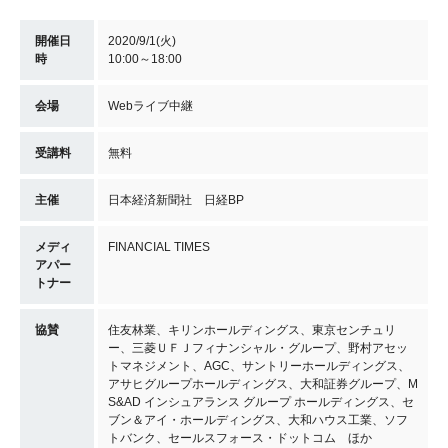
開催日
2020/9/1(火)
時
10:00～18:00
会場
Webライブ中継
受講料
無料
主催
日本経済新聞社 日経BP
メディ
FINANCIAL TIMES
アパー
トナー
協賛
住友林業、キリンホールディングス、東京センチュリ
ー、三菱ＵＦＪフィナンシャル・グループ、野村アセッ
トマネジメント、AGC、サントリーホールディングス、
アサヒグループホールディングス、大和証券グループ、M
S&AD インシュアランス グループ ホールディングス、セ
ブン＆アイ・ホールディングス、大和ハウス工業、ソフ
トバンク、セールスフォース・ドットコム ほか