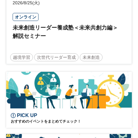
2026/8/25(火)
オンライン
未来創造リーダー養成塾＜未来共創力編＞
解説セミナー
越境学習
次世代リーダー育成
未来創造
リーダーシップ
新規事業
参加無料
日経オンラインセミナー
PICK UP
おすすめのイベントをまとめてチェック！