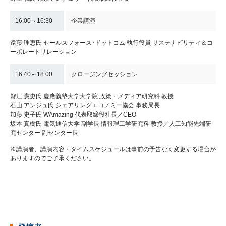
16:00～16:30
企業講演
遠藤 理恵氏 セールスフォース･ドットコム 執行役員 サステナビリティ＆コ
ーポレートリレーション
16:40～18:00
クロージングセッション
蟹江 憲史氏 慶應義塾大学大学院 政策・メディア研究科 教授
石山 アンジュ氏 シェアリングエコノミー協会 事務局長
加藤 史子氏 WAmazing 代表取締役社長／CEO
坂本 真樹氏 電気通信大学 副学長 情報理工学研究科 教授／人工知能先端研
究センター 副センター長
※講演者、講演内容・タイムスケジュールは事前の予告なく変更する場合が
ありますのでご了承ください。