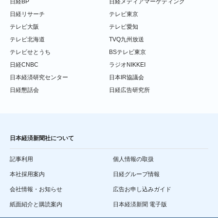
日経BP
日経メディアマーケティング
日経リサーチ
テレビ東京
テレビ大阪
テレビ愛知
テレビ北海道
TVQ九州放送
テレビせとうち
BSテレビ東京
日経CNBC
ラジオNIKKEI
日本経済研究センター
日本IR協議会
日経懇話会
日経広告研究所
日本経済新聞社について
記事利用
個人情報の取扱
本社採用案内
日経グループ情報
会社情報・お知らせ
広告お申し込みガイド
紙面紹介と購読案内
日本経済新聞 電子版