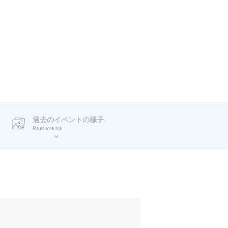
過去のイベントの様子
Past events