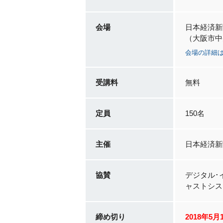
会場
日本経済新
（大阪市中央
会場の詳細
受講料
無料
定員
150名
主催
日本経済新
協賛
デジタル･
ャストシス
締め切り
2018年5