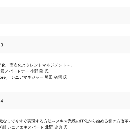
3
ための効率化・高次化とタレントマネジメント－」
員／パートナー 小野 隆 氏
a（Singapore） シニアマネジャー 坂田 省悟 氏
4
知識なしで今すぐ実現する方法～スキマ業務のIT化から始める働き方改革
グ部 シニアエキスパート 北野 史典 氏