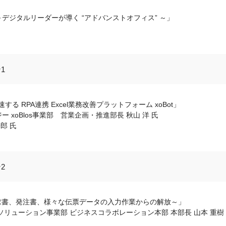
デジタルリーダーが導く “アドバンストオフィス” ～」
1
する RPA連携 Excel業務改善プラットフォーム xoBot」
xoBlos事業部 営業企画・推進部長 秋山 洋 氏
郎 氏
2
求書、発注書、様々な伝票データの入力作業からの解放～」
リューション事業部 ビジネスコラボレーション本部 本部長 山本 重樹