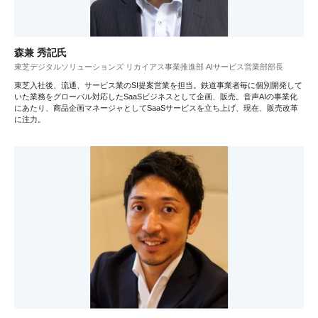
森兼 秀記氏
東芝デジタルソリューションズ リカイアス事業推進部 AIサービス営業部部長
東芝入社後、流通、サービス業のSI提案営業を担当。鉄道事業者毎に個別開発して
いた業務をグローバル対応したSaaSビジネスとして企画、販売。音声AIの事業化
にあたり、商品企画マネージャとしてSaaSサービスを立ち上げ、現在、販売改革
に注力。