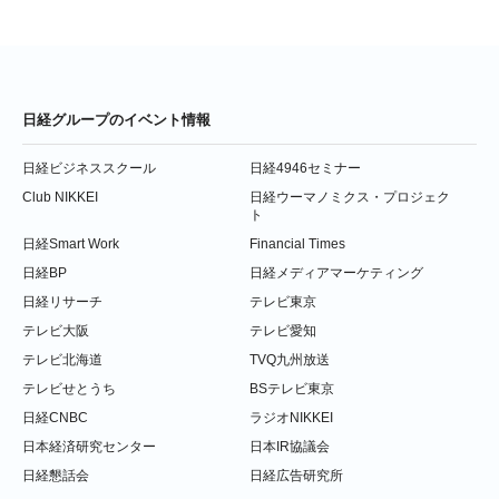
日経グループのイベント情報
日経ビジネススクール
日経4946セミナー
Club NIKKEI
日経ウーマノミクス・プロジェク
ト
日経Smart Work
Financial Times
日経BP
日経メディアマーケティング
日経リサーチ
テレビ東京
テレビ大阪
テレビ愛知
テレビ北海道
TVQ九州放送
テレビせとうち
BSテレビ東京
日経CNBC
ラジオNIKKEI
日本経済研究センター
日本IR協議会
日経懇話会
日経広告研究所