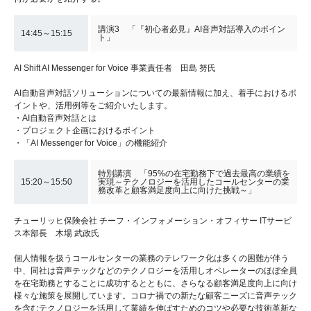
講演3 「『初心者必見』AI音声対話導入のポイン
14:45～15:15
ト」
AI Shift AI Messenger for Voice 事業責任者 田島 努氏
AI自動音声対話ソリューションについての最新情報に加え、着手におけるポ
イントや、活用例等をご紹介いたします。
・AI自動音声対話とは
・プロジェクト企画におけるポイント
・「AI Messenger for Voice」の機能紹介
特別講演 「95%の在宅勤務下で過去最高の業績を
15:20～15:50
実現～テクノロジーを活用したコールセンターの業
務改革と顧客満足度向上に向けた挑戦～」
チューリッヒ保険会社 チーフ・インフォメーション・オフィサー ITサービ
ス本部長 木場 武政氏
個人情報を扱うコールセンターの業務のテレワーク化は多くの困難が伴う
中、同社は音声テックなどのテクノロジーを活用しオペレーターのほぼ全員
を在宅勤務とすることに成功するとともに、さらなる顧客満足度向上に向け
様々な施策を展開しています。コロナ禍での新たな顧客ニーズに音声テック
を含むテクノロジーを活用して業績を伸ばすためのコツや必要な技術革新な