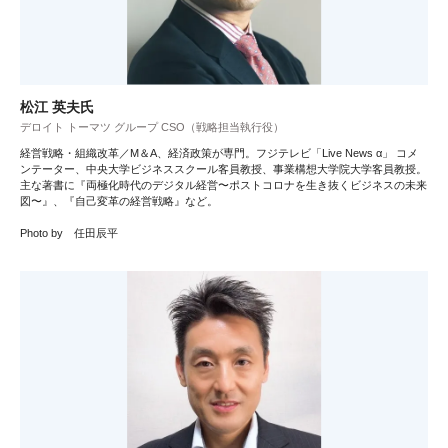
松江 英夫氏
デロイト トーマツ グループ CSO（戦略担当執行役）
経営戦略・組織改革／M＆A、経済政策が専門。フジテレビ「Live News α」 コメ
ンテーター、中央大学ビジネススクール客員教授、事業構想大学院大学客員教授。
主な著書に『両極化時代のデジタル経営〜ポストコロナを生き抜くビジネスの未来
図〜』、『自己変革の経営戦略』など。
Photo by 任田辰平