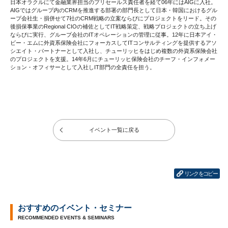
日本オラクルにて金融業界担当のプリセールス責任者を経て06年にはAIGに入社。
AIGではグループ内のCRMを推進する部署の部門長として日本・韓国におけるグル
ープ会社生・損併せて7社のCRM戦略の立案ならびにプロジェクトをリード。その
後損保事業のRegional CIOの補佐としてIT戦略策定、戦略プロジェクトの立ち上げ
ならびに実行、グループ会社のITオペレーションの管理に従事。12年に日本アイ・
ビー・エムに外資系保険会社にフォーカスしてITコンサルティングを提供するアソ
シエイト・パートナーとして入社し、チューリッヒをはじめ複数の外資系保険会社
のプロジェクトを支援。14年6月にチューリッヒ保険会社のチーフ・インフォメー
ション・オフィサーとして入社しIT部門の全責任を担う。
イベント一覧に戻る
リンクをコピー
おすすめのイベント・セミナー
RECOMMENDED EVENTS & SEMINARS