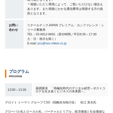
＊視聴いただく環境によって、ご覧いただけない場合も
あります。また視聴にかかる通信費等は視聴する方の負
担となります。
お問い
リテールテックJAPAN プレミアム・カンファレンス・シ
合わせ
リーズ事務局
TEL：03-6812-8691（受付時間／平日9:30～17:30
土・日・祝日を除く）
E-mail:
pcs@nex.nikkei.co.jp
プログラム
PROGRAM
基調講演 「両極化時代のデジタル経営～ポストコ
13:00～13:30
ロナを生き抜くビジネスの未来図～」
デロイト トーマツ グループ CSO（戦略担当執行役） 松江 英夫氏
グローバル化とローカル化、バーチャルとリアル、経済価値と社会価値な