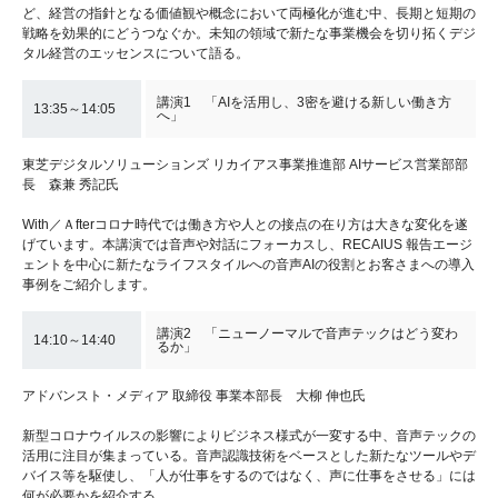
ど、経営の指針となる価値観や概念において両極化が進む中、長期と短期の
戦略を効果的にどうつなぐか。未知の領域で新たな事業機会を切り拓くデジ
タル経営のエッセンスについて語る。
講演1 「AIを活用し、3密を避ける新しい働き方
13:35～14:05
へ」
東芝デジタルソリューションズ リカイアス事業推進部 AIサービス営業部部
長 森兼 秀記氏
With／Ａfterコロナ時代では働き方や人との接点の在り方は大きな変化を遂
げています。本講演では音声や対話にフォーカスし、RECAIUS 報告エージ
ェントを中心に新たなライフスタイルへの音声AIの役割とお客さまへの導入
事例をご紹介します。
講演2 「ニューノーマルで音声テックはどう変わ
14:10～14:40
るか」
アドバンスト・メディア 取締役 事業本部長 大柳 伸也氏
新型コロナウイルスの影響によりビジネス様式が一変する中、音声テックの
活用に注目が集まっている。音声認識技術をベースとした新たなツールやデ
バイス等を駆使し、「人が仕事をするのではなく、声に仕事をさせる」には
何が必要かを紹介する。