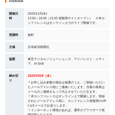
OVERVIEW
開催日
2020/11/5(木)
時
13:00～16:00（12:45 視聴用サイトオープン） ※本カ
ンファレンスはオンライン上でのライブ開催です。
受講料
無料
主催
日本経済新聞社
協賛
東芝デジタルソリューションズ、アドバンスト・メディ
ア、AI Shift
締め切
2020/10/28（水）
り
＊お申し込み多数の場合は抽選のうえ、ご登録いただい
たメールアドレス宛にご連絡いたします。当落の発表は
メールのご連絡をもって代えさせていただきます。
＊本カンファレンスはオンライン上で開催します。登録
されたメールアドレス宛に、カンファレンス視聴用のUR
LをEメールでお送りします。
＊インターネット環境があれば、通常のブラウザーで視
聴可能となります。