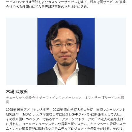
ービスのシナリオ設計およびカスタマーサクセスを経て、現在は同サービスの事業
会社であるAI ShiftにてAI音声対話事業の立ち上げに邁進。
木場 武政氏
チューリッヒ保険会社 チーフ・インフォメーション・オフィサー ITサービス本部
長
1998年 米国アメリカン大学卒、2013年 青山学院大学大学院 国際マネージメント
研究課卒 （MBA）。大学卒業後日本に帰国しSAPジャパンに開発者として入社。
その後米国CRMベンダーであるオニックス・ソフトウェアの日本法人の立ち上げ
に携わり、コールセンターシステムや営業支援システム、キャンペーン管理システ
ムといった顧客管理に関わるシステム導入プロジェクトを多数手がける。その後、