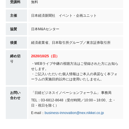
受講料
無料
主催
日本経済新聞社 イベント・企画ユニット
協賛
日本M&Aセンター
後援
経済産業省、日本取引所グループ／東京証券取引所
締め切
2020/10/25（日）
り
・WEBライブ中継の視聴方法はご登録された方にお知ら
せします。
・ご記入いただいた個人情報はご本人の承諾なく本フォ
ーラムの実施目的以外には使用いたしません。
お問い
「日経ビジネスイノベーションフォーラム」 事務局
合わせ
TEL：03-6812-8648（受付時間／10:00～18:00、土・
日・祝日を除く）
E-mail：
business-innovation@nex.nikkei.co.jp