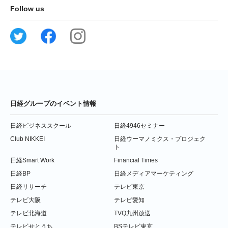
Follow us
日経グループのイベント情報
日経ビジネススクール
日経4946セミナー
Club NIKKEI
日経ウーマノミクス・プロジェク
ト
日経Smart Work
Financial Times
日経BP
日経メディアマーケティング
日経リサーチ
テレビ東京
テレビ大阪
テレビ愛知
テレビ北海道
TVQ九州放送
テレビせとうち
BSテレビ東京