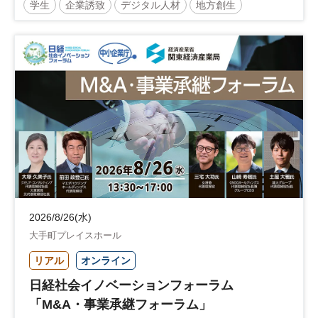
学生
企業誘致
デジタル人材
地方創生
企業立地
人材育成
経営者
交流会付き
地域活性化
自治体
2026/8/26(水)
大手町プレイスホール
リアル
オンライン
日経社会イノベーションフォーラム
「M&A・事業承継フォーラム」