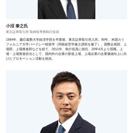
小沼 泰之氏
東京証券取引所 取締役専務執行役員
1984年、慶応義塾大学経済学部を卒業後、東京証券取引所入所。90年、米国カリ
フォルニア大学バークレー校留学（同校経営学修士課程を修了）。国際企画部、上
場部、上場推進部などを経て、2011年、執行役員に就任、20年4月より現職。上
場・上場推進担当として、国内外の企業の新規上場、上場企業の企業価値向上に向
けたプロモーション活動を統括。