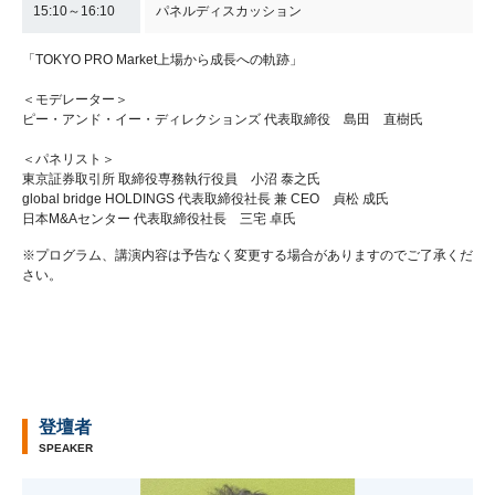
15:10～16:10
パネルディスカッション
「TOKYO PRO Market上場から成長への軌跡」
＜モデレーター＞
ピー・アンド・イー・ディレクションズ 代表取締役 島田 直樹氏
＜パネリスト＞
東京証券取引所 取締役専務執行役員 小沼 泰之氏
global bridge HOLDINGS 代表取締役社長 兼 CEO 貞松 成氏
日本M&Aセンター 代表取締役社長 三宅 卓氏
※プログラム、講演内容は予告なく変更する場合がありますのでご了承くだ
さい。
登壇者
SPEAKER