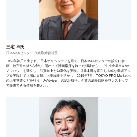
三宅 卓氏
日本M&Aセンター 代表取締役社長
1952年神戸市生まれ。日本オリベッティを経て、日本M&Aセンターの設立に参
画。数百件のM＆A成約に関わって陣頭指揮を執った経験から、「中小企業M＆Aの
ノウハウ」を確立し、品質向上と効率化を実現。営業本部を牽引し大幅な業績アッ
プを実現して上場に貢献。上場経験を活かし、2019年7月、TOKYO PRO Marketへ
の上場審査などを行う「J-Adviser」の認証取得。企業の成長戦略をワンストップ
で提供できる体制を整えた。