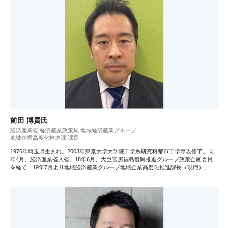
前田 博貴氏
経済産業省 経済産業政策局 地域経済産業グループ
地域企業高度化推進課 課長
1976年埼玉県生まれ。2003年東京大学大学院工学系研究科都市工学専攻修了。同
年4月、経済産業省入省。18年6月、大臣官房福島復興推進グループ政策企画委員
を経て、19年7月より地域経済産業グループ地域企業高度化推進課長（現職）。