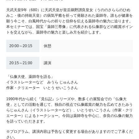
天武天皇9年（680）に天武天皇が皇后鵜野讃良皇女（うののさららのひめ
みこ・後の持統天皇）の病気平癒を祈って発願された薬師寺。誰もが健康を
願う今こそ、白鳳時代からの祈りと信仰を伝える薬師寺の魅力に迫ります。
本セミナーでは、国宝「薬師三尊像」に代表される仏像群などの鑑賞ポイン
トを交えながら、薬師寺の魅力と楽しみ方を紹介します。
20:00～20:15
休憩
20:15～21:00
講演
「仏像大使、薬師寺を語る」
イラストレーターなど みうら じゅんさん
作家・クリエーター いとう せいこうさん
1990年代から続く『見仏記』シリーズや、数多くの展覧会での「仏像大
使」としての活動を通じて、独自の視点で仏像鑑賞の魅力を広めてきたみう
らじゅんさん（イラストレーターなど）、いとうせいこうさん（作家・クリ
エーター）によるトークショー。今回は薬師寺を中心に、奈良の仏像の魅力
を語っていただきます。
※プログラム、講演内容は予告なく変更する場合がありますのでご了承くだ
さい。