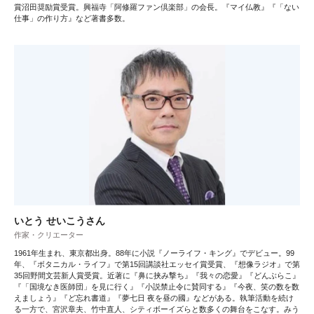
賞沼田奨励賞受賞。興福寺「阿修羅ファン倶楽部」の会長。『マイ仏教』『「ない
仕事」の作り方』など著書多数。
いとう せいこうさん
作家・クリエーター
1961年生まれ、東京都出身。88年に小説『ノーライフ・キング』でデビュー。99
年、『ボタニカル・ライフ』で第15回講談社エッセイ賞受賞、『想像ラジオ』で第
35回野間文芸新人賞受賞。近著に『鼻に挟み撃ち』『我々の恋愛』『どんぶらこ』
『「国境なき医師団」を見に行く』『小説禁止令に賛同する』『今夜、笑の数を数
えましょう』『ど忘れ書道』『夢七日 夜を昼の國』などがある。執筆活動を続け
る一方で、宮沢章夫、竹中直人、シティボーイズらと数多くの舞台をこなす。みう