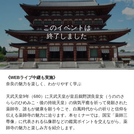
《WEBライブ中継も実施》
奈良の魅力を楽しく、わかりやすく学ぶ
天武天皇9年（680）に天武天皇が皇后鵜野讃良皇女（うののさ
ららのひめみこ・後の持統天皇）の病気平癒を祈って発願された
薬師寺。誰もが健康を願う今こそ、白鳳時代からの祈りと信仰を
伝える薬師寺の魅力に迫ります。本セミナーでは、国宝「薬師三
尊像」に代表される仏像群などの鑑賞ポイントを交えながら、薬
師寺の魅力と楽しみ方を紹介します。