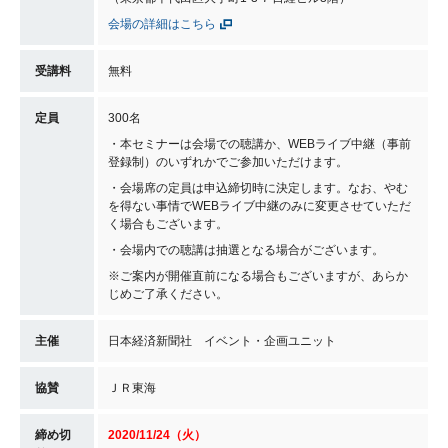
会場の詳細はこちら
受講料
無料
定員
300名
・本セミナーは会場での聴講か、WEBライブ中継（事前
登録制）のいずれかでご参加いただけます。
・会場席の定員は申込締切時に決定します。なお、やむ
を得ない事情でWEBライブ中継のみに変更させていただ
く場合もございます。
・会場内での聴講は抽選となる場合がございます。
※ご案内が開催直前になる場合もございますが、あらか
じめご了承ください。
主催
日本経済新聞社 イベント・企画ユニット
協賛
ＪＲ東海
締め切
2020/11/24（火）