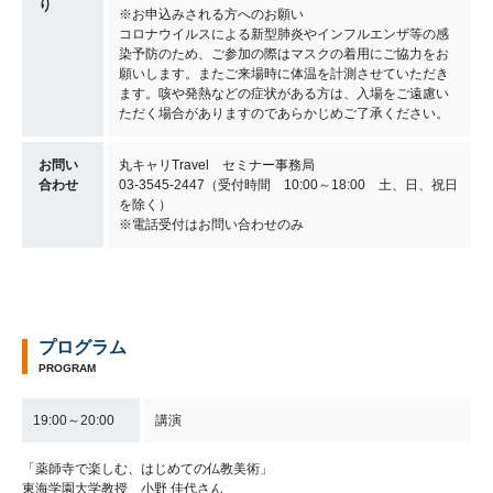
り
※お申込みされる方へのお願い
コロナウイルスによる新型肺炎やインフルエンザ等の感
染予防のため、ご参加の際はマスクの着用にご協力をお
願いします。またご来場時に体温を計測させていただき
ます。咳や発熱などの症状がある方は、入場をご遠慮い
ただく場合がありますのであらかじめご了承ください。
お問い
丸キャリTravel セミナー事務局
合わせ
03-3545-2447（受付時間 10:00～18:00 土、日、祝日
を除く）
※電話受付はお問い合わせのみ
プログラム
PROGRAM
19:00～20:00
講演
「薬師寺で楽しむ、はじめての仏教美術」
東海学園大学教授 小野 佳代さん