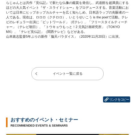
らじゅんとは共作『見仏記』で新たな仏像の鑑賞を発信し、武道館を超満員にする
ほどの大人気イベント『ザ・スライドショー』をプロデュースする。音楽活動にお
いては日本にヒップホップカルチャーを広く知らしめ、日本語ラップの先駆者の一
人である。現在は、ロロロ（クチロロ）、いとうせいこう is the poetで活動。テレ
ビのレギュラー出演に「ビットワールド」（Eテレ）、「フリースタイルティーチ
ャー」（テレビ朝日）、「トウキョウもっと！2 元気計画研究所」（TOKYO
MX）、「テレビ見仏記」（関西テレビ）などがある。
山本政志監督5年ぶりの新作「脳天パラダイス」（2020年11月20日）に出演。
イベント一覧に戻る
リンクをコピー
おすすめのイベント・セミナー
RECOMMENDED EVENTS & SEMINARS