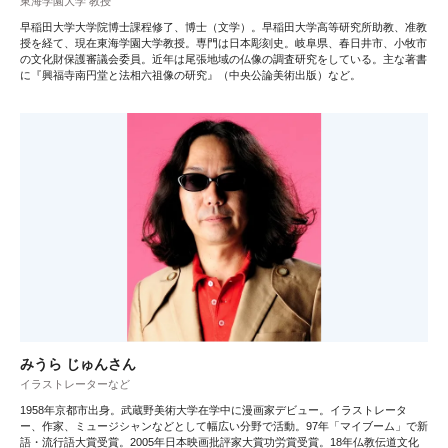
東海学園大学 教授
早稲田大学大学院博士課程修了、博士（文学）。早稲田大学高等研究所助教、准教
授を経て、現在東海学園大学教授。専門は日本彫刻史。岐阜県、春日井市、小牧市
の文化財保護審議会委員。近年は尾張地域の仏像の調査研究をしている。主な著書
に『興福寺南円堂と法相六祖像の研究』（中央公論美術出版）など。
みうら じゅんさん
イラストレーターなど
1958年京都市出身。武蔵野美術大学在学中に漫画家デビュー。イラストレータ
ー、作家、ミュージシャンなどとして幅広い分野で活動。97年「マイブーム」で新
語・流行語大賞受賞。2005年日本映画批評家大賞功労賞受賞。18年仏教伝道文化