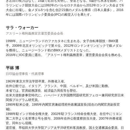
き左目の視力はなく、15歳で右目も失明し、全盲となる。5歳から水泳を始め、パ
ラリンピック競技大会には1992年のバルセロナ大会から2012年ロンドン大会まで6
大会に出場し、金メダル5つを含む合計21個のメダルを獲得（日本人最多）。2016
年には国際パラリンピック委員会(IPC)の殿堂入りを果たす。
サラ・ウォーカー
アスリート権利義務宣言運営委員会会長
1998年、ニュージーランドのファカタネに生まれる。女子自転車競技・BMX選
手。2008年北京オリンピックで第４位。2012年ロンドンオリンピックで銀メダル
を獲得し、ニュージーランド初のBMXメダリストとなった。
2016年にIOC委員に選出。「アスリート権利義務憲章」運営委員会会長を務める。
平林 博
日印協会理事長・代表理事
1963年東京大学法学部卒業、外務省入省。
在外公館では、イタリア、フランス、中国、ベルギー、及び米国に勤務。
本省では、官房総務課長、経済協力局長等を歴任。
在米大使館参事官時代に、ハーバード大学国際問題研究所フェロー兼同研究所日米
関係プログラム研究員。
1990年駐米公使、1995年内閣官房兼総理府外政審議室長(現在の内閣官房副長官
補)、
1998年駐インド特命全権大使、2002年駐フランス特命全権大使、在任中にリヨン
第二大学より名誉博士号を授与、2006年在外公館査察担当大使。2007年外務省退
官。同年から現職。
退官後、早稲田大学大学院アジア太平洋研究科客員教授、国土交通審議会委員、日