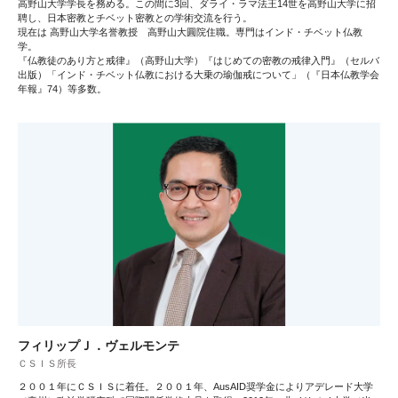
高野山大学学長を務める。この間に3回、ダライ・ラマ法王14世を高野山大学に招
聘し、日本密教とチベット密教との学術交流を行う。
現在は 高野山大学名誉教授 高野山大圓院住職。専門はインド・チベット仏教
学。
『仏教徒のあり方と戒律』（高野山大学）『はじめての密教の戒律入門』（セルバ
出版）「インド・チベット仏教における大乗の瑜伽戒について」（『日本仏教学会
年報』74）等多数。
フィリップＪ．ヴェルモンテ
ＣＳＩＳ所長
２００１年にＣＳＩＳに着任。２００１年、AusAID奨学金によりアデレード大学