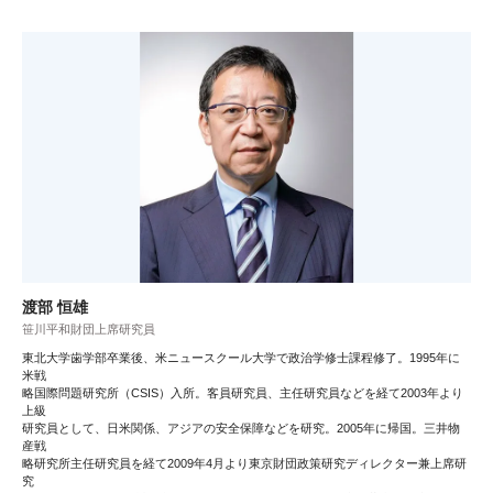
渡部 恒雄
笹川平和財団上席研究員
東北大学歯学部卒業後、米ニュースクール大学で政治学修士課程修了。1995年に
米戦
略国際問題研究所（CSIS）入所。客員研究員、主任研究員などを経て2003年より
上級
研究員として、日米関係、アジアの安全保障などを研究。2005年に帰国。三井物
産戦
略研究所主任研究員を経て2009年4月より東京財団政策研究ディレクター兼上席研
究