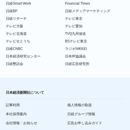
日経Smart Work
Financial Times
日経BP
日経メディアマーケティング
日経リサーチ
テレビ東京
テレビ大阪
テレビ愛知
テレビ北海道
TVQ九州放送
テレビせとうち
BSテレビ東京
日経CNBC
ラジオNIKKEI
日本経済研究センター
日本IR協議会
日経懇話会
日経広告研究所
日本経済新聞社について
記事利用
個人情報の取扱
本社採用案内
日経グループ情報
会社情報・お知らせ
広告お申し込みガイド