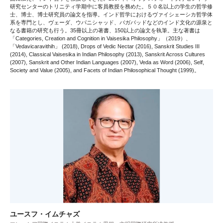
研究センターのトリニティ学期中に客員教授を務めた。５０名以上の学生の哲学修
士、博士、博士研究員の論文を指導。インド哲学におけるヴァイシェーシカ哲学体
系を専門とし、ヴェーダ、ウパニシャッド、バガバッドなどのインド文化の源泉と
なる書籍の研究も行う。35冊以上の著書、150以上の論文を執筆。主な著書は
「Categories, Creation and Cognition in Vaisesika Philosophy」（2019）、
「Vedavicaravithih」 (2018), Drops of Vedic Nectar (2016), Sanskrit Studies III
(2014), Classical Vaisesika in Indian Philosophy (2013), Sanskrit Across Cultures
(2007), Sanskrit and Other Indian Languages (2007), Veda as Word (2006), Self,
Society and Value (2005), and Facets of Indian Philosophical Thought (1999)。
ユースフ・イムチャズ