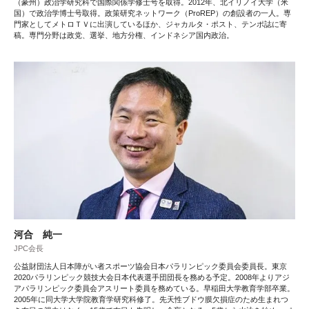
（豪州）政治学研究科で国際関係学修士号を取得。2012年、北イリノイ大学（米
国）で政治学博士号取得。政策研究ネットワーク（ProREP）の創設者の一人。専
門家としてメトロＴＶに出演しているほか、ジャカルタ・ポスト、テンポ誌に寄
稿。専門分野は政党、選挙、地方分権、インドネシア国内政治。
河合 純一
JPC会長
公益財団法人日本障がい者スポーツ協会日本パラリンピック委員会委員長。東京
2020パラリンピック競技大会日本代表選手団団長を務める予定。2008年よりアジ
アパラリンピック委員会アスリート委員を務めている。早稲田大学教育学部卒業。
2005年に同大学大学院教育学研究科修了。先天性ブドウ膜欠損症のため生まれつ