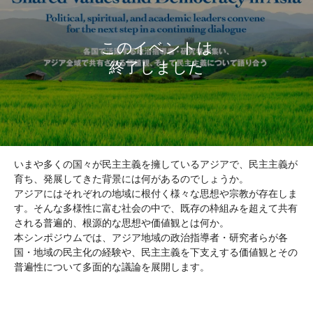
いまや多くの国々が民主主義を擁しているアジアで、民主主義が
育ち、発展してきた背景には何があるのでしょうか。
アジアにはそれぞれの地域に根付く様々な思想や宗教が存在しま
す。そんな多様性に富む社会の中で、既存の枠組みを超えて共有
される普遍的、根源的な思想や価値観とは何か。
本シンポジウムでは、アジア地域の政治指導者・研究者らが各
国・地域の民主化の経験や、民主主義を下支えする価値観とその
普遍性について多面的な議論を展開します。