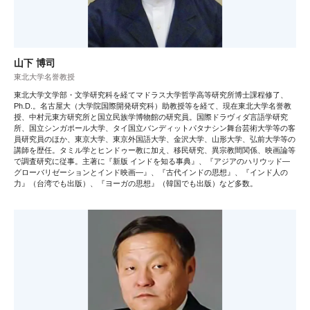
山下 博司
東北大学名誉教授
東北大学文学部・文学研究科を経てマドラス大学哲学高等研究所博士課程修了、
Ph.D.。名古屋大（大学院国際開発研究科）助教授等を経て、現在東北大学名誉教
授、中村元東方研究所と国立民族学博物館の研究員。国際ドラヴィダ言語学研究
所、国立シンガポール大学、タイ国立バンディットパタナシン舞台芸術大学等の客
員研究員のほか、東京大学、東京外国語大学、金沢大学、山形大学、弘前大学等の
講師を歴任。タミル学とヒンドゥー教に加え、移民研究、異宗教間関係、映画論等
で調査研究に従事。主著に『新版 インドを知る事典』、『アジアのハリウッド―
グローバリゼーションとインド映画―』、『古代インドの思想』、『インド人の
力』（台湾でも出版）、『ヨーガの思想』（韓国でも出版）など多数。