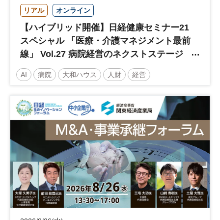
リアル
オンライン
【ハイブリッド開催】日経健康セミナー21
スペシャル 「医療・介護マネジメント最前
線」 Vol.27 病院経営のネクストステージ
～診療報酬改定のその先 AI・DX・人財戦
AI
病院
大和ハウス
人財
経営
略で描く持続可能な未来へ～
医療・介護マネジメント
医療
人材
人材戦略
日経健康セミナー
病院経営
DX
診療報酬
参加無料
土日祝開催