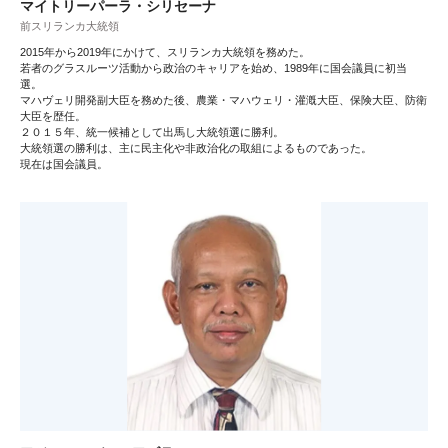
マイトリーパーラ・シリセーナ
前スリランカ大統領
2015年から2019年にかけて、スリランカ大統領を務めた。
若者のグラスルーツ活動から政治のキャリアを始め、1989年に国会議員に初当
選。
マハヴェリ開発副大臣を務めた後、農業・マハウェリ・灌漑大臣、保険大臣、防衛
大臣を歴任。
２０１５年、統一候補として出馬し大統領選に勝利。
大統領選の勝利は、主に民主化や非政治化の取組によるものであった。
現在は国会議員。