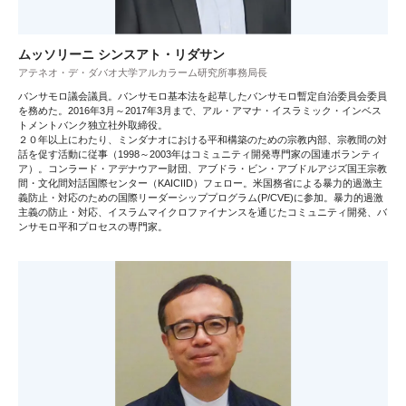
ムッソリーニ シンスアト・リダサン
アテネオ・デ・ダバオ大学アルカラーム研究所事務局長
バンサモロ議会議員。バンサモロ基本法を起草したバンサモロ暫定自治委員会委員
を務めた。2016年3月～2017年3月まで、アル・アマナ・イスラミック・インベス
トメントバンク独立社外取締役。
２０年以上にわたり、ミンダナオにおける平和構築のための宗教内部、宗教間の対
話を促す活動に従事（1998～2003年はコミュニティ開発専門家の国連ボランティ
ア）。コンラード・アデナウアー財団、アブドラ・ビン・アブドルアジズ国王宗教
間・文化間対話国際センター（KAICIID）フェロー。米国務省による暴力的過激主
義防止・対応のための国際リーダーシッププログラム(P/CVE)に参加。暴力的過激
主義の防止・対応、イスラムマイクロファイナンスを通じたコミュニティ開発、バ
ンサモロ平和プロセスの専門家。