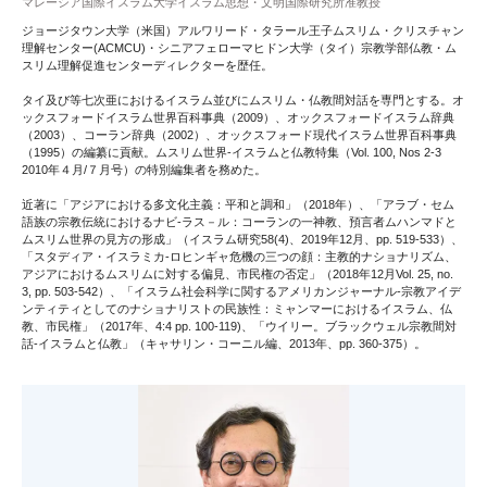
マレーシア国際イスラム大学イスラム思想・文明国際研究所准教授
ジョージタウン大学（米国）アルワリード・タラール王子ムスリム・クリスチャン
理解センター(ACMCU)・シニアフェローマヒドン大学（タイ）宗教学部仏教・ム
スリム理解促進センターディレクターを歴任。
タイ及び等七次亜におけるイスラム並びにムスリム・仏教間対話を専門とする。オ
ックスフォードイスラム世界百科事典（2009）、オックスフォードイスラム辞典
（2003）、コーラン辞典（2002）、オックスフォード現代イスラム世界百科事典
（1995）の編纂に貢献。ムスリム世界-イスラムと仏教特集（Vol. 100, Nos 2-3
2010年４月/７月号）の特別編集者を務めた。
近著に「アジアにおける多文化主義：平和と調和」（2018年）、「アラブ・セム
語族の宗教伝統におけるナビ-ラス－ル：コーランの一神教、預言者ムハンマドと
ムスリム世界の見方の形成」（イスラム研究58(4)、2019年12月、pp. 519-533）、
「スタディア・イスラミカ-ロヒンギャ危機の三つの顔：主教的ナショナリズム、
アジアにおけるムスリムに対する偏見、市民権の否定」（2018年12月Vol. 25, no.
3, pp. 503-542）、「イスラム社会科学に関するアメリカンジャーナル-宗教アイデ
ンティティとしてのナショナリストの民族性：ミャンマーにおけるイスラム、仏
教、市民権」（2017年、4:4 pp. 100-119)、「ウイリー。ブラックウェル宗教間対
話-イスラムと仏教」（キャサリン・コーニル編、2013年、pp. 360-375）。