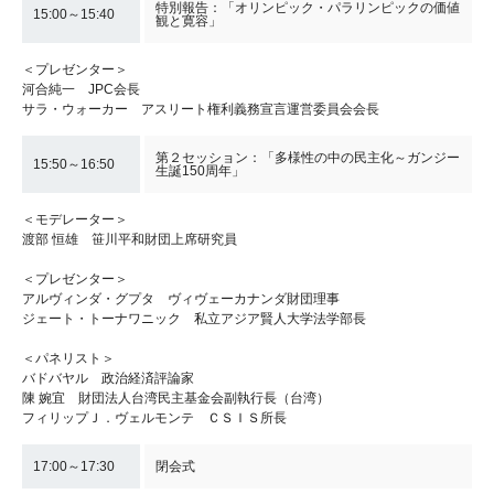
特別報告：「オリンピック・パラリンピックの価値
15:00～15:40
観と寛容」
＜プレゼンター＞
河合純一 JPC会長
サラ・ウォーカー アスリート権利義務宣言運営委員会会長
第２セッション：「多様性の中の民主化～ガンジー
15:50～16:50
生誕150周年」
＜モデレーター＞
渡部 恒雄 笹川平和財団上席研究員
＜プレゼンター＞
アルヴィンダ・グプタ ヴィヴェーカナンダ財団理事
ジェート・トーナワニック 私立アジア賢人大学法学部長
＜パネリスト＞
バドバヤル 政治経済評論家
陳 婉宜 財団法人台湾民主基金会副執行長（台湾）
フィリップＪ．ヴェルモンテ ＣＳＩＳ所長
17:00～17:30
閉会式