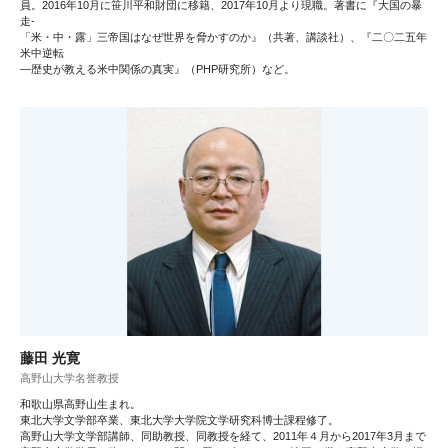
員。2016年10月に笹川平和財団に移籍、2017年10月より現職。著書に『大国の暴
走-
「米・中・露」三帝国はなぜ世界を脅かすのか』（共著、講談社）、『二〇二五年
米中逆転
―歴史が教える米中関係の真実』（PHP研究所）など。
藤田 光寛
高野山大学名誉教授
和歌山県高野山生まれ。
東北大学文学部卒業、東北大学大学院文学研究科博士課程修了。
高野山大学文学部講師、同助教授、同教授を経て、2011年４月から2017年3月まで