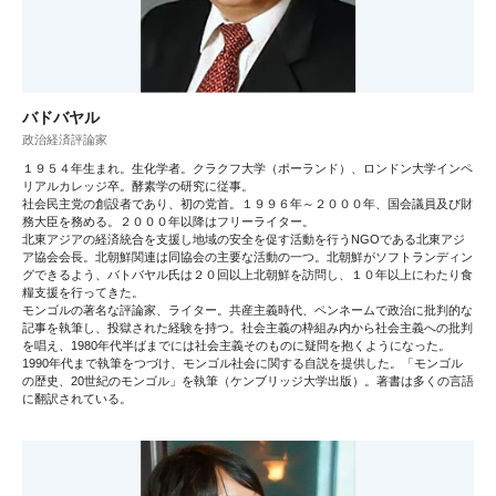
バドバヤル
政治経済評論家
１９５４年生まれ。生化学者。クラクフ大学（ポーランド）、ロンドン大学インペ
リアルカレッジ卒。酵素学の研究に従事。
社会民主党の創設者であり、初の党首。１９９６年～２０００年、国会議員及び財
務大臣を務める。２０００年以降はフリーライター。
北東アジアの経済統合を支援し地域の安全を促す活動を行うNGOである北東アジ
ア協会会長。北朝鮮関連は同協会の主要な活動の一つ。北朝鮮がソフトランディン
グできるよう、バトバヤル氏は２０回以上北朝鮮を訪問し、１０年以上にわたり食
糧支援を行ってきた。
モンゴルの著名な評論家、ライター。共産主義時代、ペンネームで政治に批判的な
記事を執筆し、投獄された経験を持つ。社会主義の枠組み内から社会主義への批判
を唱え、1980年代半ばまでには社会主義そのものに疑問を抱くようになった。
1990年代まで執筆をつづけ、モンゴル社会に関する自説を提供した。「モンゴル
の歴史、20世紀のモンゴル」を執筆（ケンブリッジ大学出版）。著書は多くの言語
に翻訳されている。