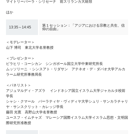
マイトリーパーラ・シリセーナ 前スリランカ大統領
ほか
第１セッション：「アジアにおける宗教と共生、信
13:35～14:45
仰の自由」
＜モデレーター＞
山下 博司 東北大学名誉教授
＜プレゼンター＞
ビラヒリ・コーシカン シンガポール国立大学中東研究所長
ムッソリーニ ・シンスアト・リダサン アテネオ・デ・ダバオ大学アルカ
ラーム研究所事務局長
＜パネリスト＞
アジュマルディ・アズラ インドネシア国立イスラム大学ジャカルタ校前
学長
シャシ・クマール バーラティヤ・ヴィディヤ大学シュリ・サンカラチャリ
ヤ・サンスクリット・カレッジ学長
藤田 光寛 高野山大学名誉教授
ユースフ・イムチャズ マレーシア国際イスラム大学イスラム思想・文明国
際研究所准教授