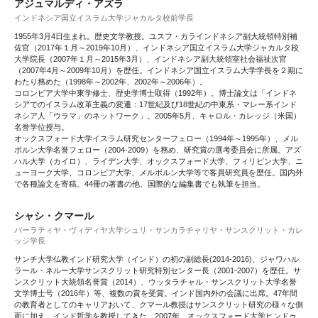
アジュマルディ・アズラ
インドネシア国立イスラム大学ジャカルタ校前学長
1955年3月4日生まれ。歴史文学教授。ユスフ・カラインドネシア副大統領特別補
佐官（2017年１月～2019年10月）、インドネシア国立イスラム大学ジャカルタ校
大学院長（2007年１月～2015年3月）、インドネシア副大統領室社会福祉次官
（2007年4月～2009年10月）を歴任。インドネシア国立イスラム大学学長を２期に
わたり務めた（1998年～2002年、2002年～2006年）。
コロンビア大学中東学修士、歴史学博士取得（1992年）。博士論文は「インドネ
シアでのイスラム改革主義の変遷：17世紀及び18世紀の中東系・マレー系インド
ネシア人「ウラマ」のネットワーク」。2005年5月、キャロル・カレッジ（米国）
名誉学位授与。
オックスフォード大学イスラム研究センターフェロー（1994年～1995年）、メル
ボルン大学名誉フェロー（2004-2009）を務め、研究賞の選考委員会に所属。アズ
ハル大学（カイロ）、ライデン大学、オックスフォード大学、フィリピン大学、ニ
ューヨーク大学、コロンビア大学、メルボルン大学等で客員研究員を歴任。国内外
で各種論文を寄稿。44冊の著書の他、国際的な編集書でも執筆を担当。
シャシ・クマール
バーラティヤ・ヴィディヤ大学シュリ・サンカラチャリヤ・サンスクリット・カレ
ッジ学長
サンチ大学仏教インド研究大学（インド）の初の副総長(2014-2016)、ジャワハル
ラール・ネルー大学サンスクリット研究特別センター長（2001-2007）を歴任。サ
ンスクリット大統領名誉賞（2014）、ウッタラチャル・サンスクリット大学名誉
文学博士号（2016年）等、複数の賞を受賞。インド国内外の会議に出席。47年間
の教育者としてのキャリアおいて、クマール教授はサンスクリット研究の様々な側
面に加え、インド哲学を教授してきた。2007年、オックスフォード大学ヒンドゥ