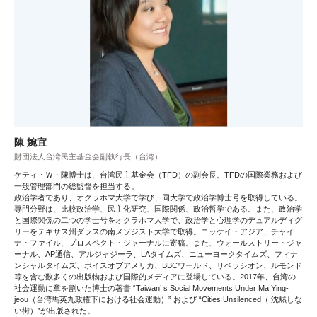
陳 婉宜
財団法人台湾民主基金会副執行長（台湾）
ケティ・Ｗ・陳博士は、台湾民主基金会（TFD）の副会長。TFDの国際業務および
一般管理部門の総監督を担当する。
政治学者であり、オクラホマ大学で学び、同大学で政治学博士号を取得している。
専門分野は、比較政治学、民主化研究、国際関係、政治哲学である。また、政治学
と国際関係の二つの学士号をオクラホマ大学で、政治学と心理学のデュアルディグ
リーをテキサス州ダラスの南メソジスト大学で取得。ニッケイ・アジア、チャイ
ナ・ファイル、プロスペクト・ジャーナルに寄稿。また、ウォールストリートジャ
ーナル、AP通信、アルジャジーラ、LAタイムズ、ニューヨークタイムズ、フィナ
ンシャルタイムズ、ボイスオブアメリカ、BBCワールド、リベラシオン、ルモンド
等を含む数多くの出版物および国際的メディアに登場している。2017年、台湾の
社会運動に章を割いた博士の著書 “Taiwan’ s Social Movements Under Ma Ying-
jeou（台湾馬英九政権下における社会運動）” および “Cities Unsilenced（ 沈黙しな
い街）”が出版された。