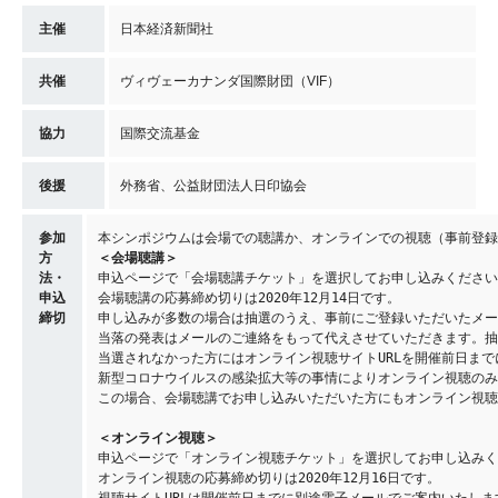
主催
日本経済新聞社
共催
ヴィヴェーカナンダ国際財団（VIF）
協力
国際交流基金
後援
外務省、公益財団法人日印協会
参加
本シンポジウムは会場での聴講か、オンラインでの視聴（事前登録
方
＜会場聴講＞
法・
申込ページで「会場聴講チケット」を選択してお申し込みください
申込
会場聴講の応募締め切りは2020年12月14日です。
締切
申し込みが多数の場合は抽選のうえ、事前にご登録いただいたメー
当落の発表はメールのご連絡をもって代えさせていただきます。
当選されなかった方にはオンライン視聴サイトURLを開催前日ま
新型コロナウイルスの感染拡大等の事情によりオンライン視聴のみ
この場合、会場聴講でお申し込みいただいた方にもオンライン視聴
＜オンライン視聴＞
申込ページで「オンライン視聴チケット」を選択してお申し込みく
オンライン視聴の応募締め切りは2020年12月16日です。
視聴サイトURLは開催前日までに別途電子メールでご案内いたしま