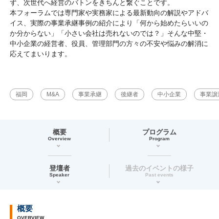
ず、次世代へ経営のバトンをきちんと繋ぐことです。
本フォーラムでは専門家や実務家による最新動向の解説やアドバ
イス、実際の事業承継事例の紹介により「何から始めたらいいの
か分からない」「小さい会社は売れないのでは？」そんな中堅・
中小企業の経営者、役員、管理部門の方々の不安や悩みの解消に
応えてまいります。
福岡
M&A
事業承継
後継者
中小企業
事業譲
概要
プログラム
Overview
Program
登壇者
過去のイベントの様子
Speaker
Past events
概要
OVERVIEW