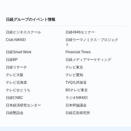
日経グループのイベント情報
日経ビジネススクール
日経4946セミナー
Club NIKKEI
日経ウーマノミクス・プロジェク
ト
日経Smart Work
Financial Times
日経BP
日経メディアマーケティング
日経リサーチ
テレビ東京
テレビ大阪
テレビ愛知
テレビ北海道
TVQ九州放送
テレビせとうち
BSテレビ東京
日経CNBC
ラジオNIKKEI
日本経済研究センター
日本IR協議会
日経懇話会
日経広告研究所