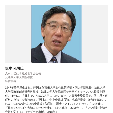
坂本 光司氏
人を大切にする経営学会会長
元法政大学大学院教授
経営学者
1947年静岡県生まれ。静岡文化芸術大学文化政策学部・同大学院教授、法政大学
大学院政策創造研究科教授、法政大学大学院静岡サテライトキャンパス長等を歴
任。ほかに、「日本でいちばん大切にしたい会社」大賞審査委員長等、国・県・市
町村の公務も多数務める。専門は、中小企業経営論、地域経済論、地域産業論。こ
れまでに8,000社以上の企業等を訪問し、調査・アドバイスを行う。主な著作に
『日本でいちばん大切にしたい会社6』（あさ出版、2018年）、『いい経営理念が
会社を変える』（ラグーナ出版、2018年）