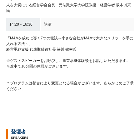
人を大切にする経営学会会長・元法政大学大学院教授・経営学者 坂本 光司
氏
14:20～16:30
講演
「M&Aを成功に導く7つの秘訣～小さな会社がM&Aで大きなメリットを手に
入れる方法～」
経営承継支援 代表取締役社長 笹川 敏幸氏
※ゲストスピーカーをお呼びし、事業承継体験談をお話しいただきます。
※途中で10分間の休憩がございます。
＊プログラムは都合により変更となる場合がございます。あらかじめご了承
ください。
登壇者
SPEAKERS