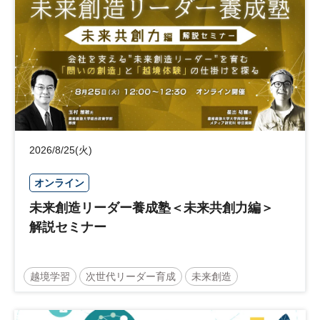
2026/8/25(火)
オンライン
未来創造リーダー養成塾＜未来共創力編＞
解説セミナー
越境学習
次世代リーダー育成
未来創造
リーダーシップ
新規事業
参加無料