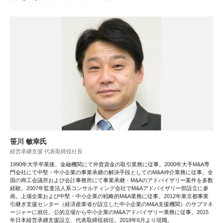
笹川 敏幸氏
経営承継支援 代表取締役社長
1990年大学卒業後、金融機関にて外貨資金の取引業務に従事。2000年大手M&A専
門会社にて中堅・中小企業の事業承継の解決手段としてのM&A仲介業務に従事。全
国の商工会議所および会計事務所にて事業承継・M&Aのアドバイザリー案件を多数
経験。2007年監査法人系コンサルティング会社でM&Aアドバイザリー部設立に参
画。上場企業および中堅・中小企業の戦略的M&A業務に従事。2012年東京都事業
引継ぎ支援センター（経済産業省が設立した中小企業のM&A支援機関）のサブマネ
ージャーに就任。公的立場から中小企業のM&Aアドバイザリー業務に従事。2015
年日本経営承継支援設立、代表取締役就任。2018年6月より現職。