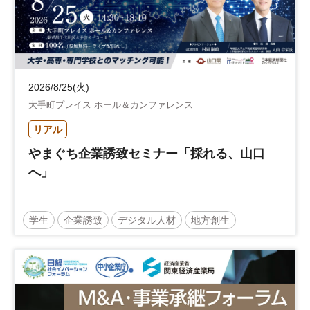
2026/8/25(火)
大手町プレイス ホール＆カンファレンス
リアル
やまぐち企業誘致セミナー「採れる、山口
へ」
学生
企業誘致
デジタル人材
地方創生
企業立地
人材育成
経営者
交流会付き
地域活性化
自治体