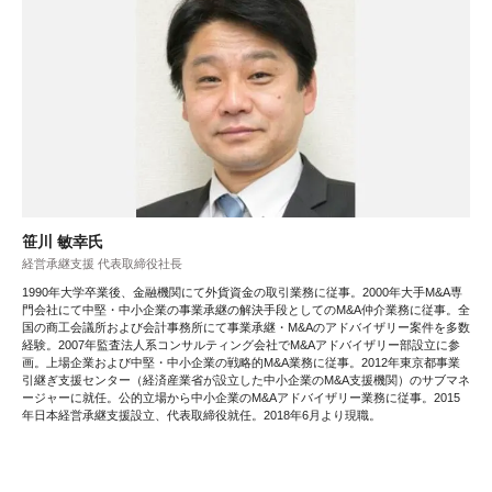
笹川 敏幸氏
経営承継支援 代表取締役社長
1990年大学卒業後、金融機関にて外貨資金の取引業務に従事。2000年大手M&A専
門会社にて中堅・中小企業の事業承継の解決手段としてのM&A仲介業務に従事。全
国の商工会議所および会計事務所にて事業承継・M&Aのアドバイザリー案件を多数
経験。2007年監査法人系コンサルティング会社でM&Aアドバイザリー部設立に参
画。上場企業および中堅・中小企業の戦略的M&A業務に従事。2012年東京都事業
引継ぎ支援センター（経済産業省が設立した中小企業のM&A支援機関）のサブマネ
ージャーに就任。公的立場から中小企業のM&Aアドバイザリー業務に従事。2015
年日本経営承継支援設立、代表取締役就任。2018年6月より現職。