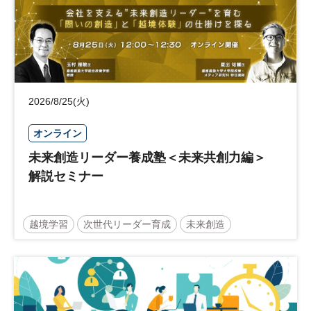
2026/8/25(火)
オンライン
未来創造リーダー養成塾＜未来共創力編＞
解説セミナー
越境学習
次世代リーダー育成
未来創造
リーダーシップ
新規事業
参加無料