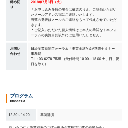
締め切
2018年7月3日（火）
り
＊お申し込み多数の場合は抽選のうえ、ご登録いただい
たメールアドレス宛にご連絡いたします。
当落の発表はメールのご連絡をもって代えさせていただ
きます。
＊ご記入いただいた個人情報はご本人の承諾なく本フォ
ーラムの実施目的以外には使用いたしません。
お問い
日経産業新聞フォーラム「事業承継M＆A準備セミナー」
合わせ
事務局
Tel：03-6278-7535 （受付時間 10:00～18:00 土、日、祝
日を除く）
プログラム
PROGRAM
13:30～14:20
基調講演
「想いをつなぐ事業継承のつぼー中小企業探訪40年の経験から」