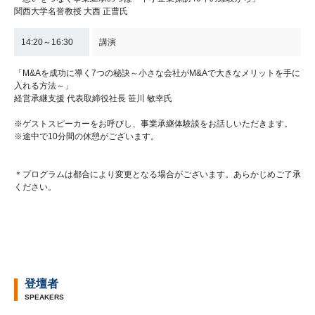
関西大学名誉教授 大西 正曹氏
14:20～16:30
講演
「M&Aを成功に導く7つの秘訣～小さな会社がM&Aで大きなメリットを手に
入れる方法～」
経営承継支援 代表取締役社長 笹川 敏幸氏
※ゲストスピーカーをお呼びし、事業承継体験談をお話しいただきます。
※途中で10分間の休憩がございます。
＊プログラムは都合により変更となる場合がございます。あらかじめご了承
ください。
登壇者
SPEAKERS