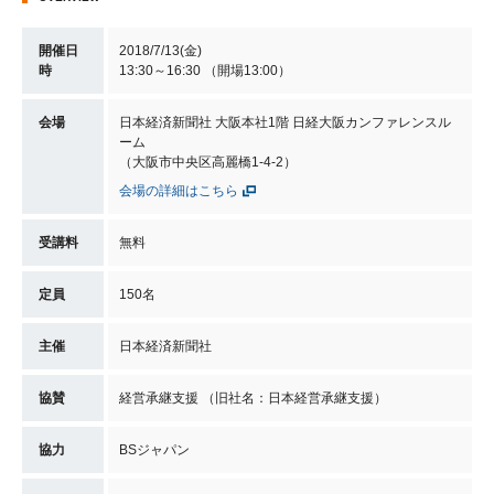
開催日
2018/7/13(金)
時
13:30～16:30 （開場13:00）
会場
日本経済新聞社 大阪本社1階 日経大阪カンファレンスル
ーム
（大阪市中央区高麗橋1-4-2）
会場の詳細はこちら
受講料
無料
定員
150名
主催
日本経済新聞社
協賛
経営承継支援 （旧社名：日本経営承継支援）
協力
BSジャパン