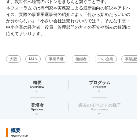
ず、次世代へ経営のバトンをきちんと繋ぐことです。
本フォーラムでは専門家や実務家による最新動向の解説やアドバ
イス、実際の事業承継事例の紹介により「何から始めたらいいの
か分からない」「小さい会社は売れないのでは？」そんな中堅・
中小企業の経営者、役員、管理部門の方々の不安や悩みの解消に
応えてまいります。
大阪
M&A
事業承継
後継者
中小企業
事業譲
概要
プログラム
Overview
Program
登壇者
過去のイベントの様子
Speaker
Past events
概要
OVERVIEW