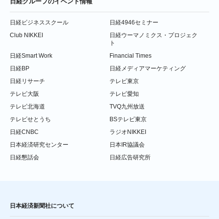
日経グループのイベント情報
日経ビジネススクール
日経4946セミナー
Club NIKKEI
日経ウーマノミクス・プロジェク
ト
日経Smart Work
Financial Times
日経BP
日経メディアマーケティング
日経リサーチ
テレビ東京
テレビ大阪
テレビ愛知
テレビ北海道
TVQ九州放送
テレビせとうち
BSテレビ東京
日経CNBC
ラジオNIKKEI
日本経済研究センター
日本IR協議会
日経懇話会
日経広告研究所
日本経済新聞社について