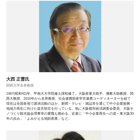
大西 正曹氏
関西大学名誉教授
1967(昭和42)年、甲南大大学院修士課程修了。大阪産業大助手、佛教大助教授、関
西大教授、2010年から名誉教授、社会連携部産学宮連携コーディネーターを経て
現在は全国各地で講演活動のほか、新聞・テレビ・雑誌等を通じて中小企業振興・
地域力再生に向けた提言助言を行っている。他に大阪都市経済調査会委員、大阪モ
ノづくり観光協会理事等の要職も務める。近著に「中小企業再生への道～東大阪30
年の歩み」「よみがえる地財産業」など。