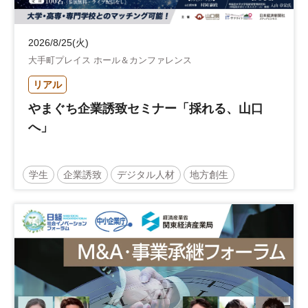
2026/8/25(火)
大手町プレイス ホール＆カンファレンス
リアル
やまぐち企業誘致セミナー「採れる、山口
へ」
学生
企業誘致
デジタル人材
地方創生
企業立地
人材育成
経営者
交流会付き
地域活性化
自治体