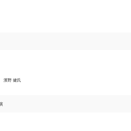
 濱野 健氏
演