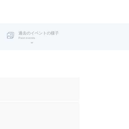
過去のイベントの様子
Past events