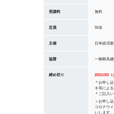
受講料
無料
定員
50名
主催
日本経済新
協賛
一柳葬具總
締め切り
2021/3/2
＊お申し込
キ等による
＊ご記入い
＜お申し込
コロナウイ
いします。