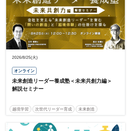
2026/8/25(火)
オンライン
未来創造リーダー養成塾＜未来共創力編＞
解説セミナー
越境学習
次世代リーダー育成
未来創造
リーダーシップ
新規事業
参加無料