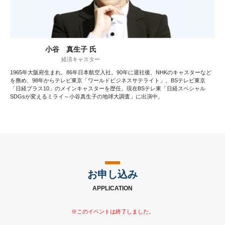
小谷 真生子 氏
経済キャスター
1965年大阪府生まれ。86年日本航空入社。90年に退社後、NHKのキャスターなど
を務め、98年からテレビ東京「ワールドビジネスサテライト」、BSテレビ東京
「日経プラス10」のメインキャスターを歴任。現在BSテレ東「日経スペシャル
SDGsが変えるミライ～小谷真生子の地球大調査」に出演中。
お申し込み
APPLICATION