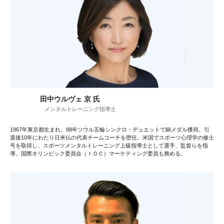
田中ウルヴェ 京 氏
メンタルトレーニング指導士
1967年東京都生まれ。88年ソウル五輪シンクロ・デュエットで銅メダル獲得。引
退後10年にわたり日米仏の代表チームコーチを歴任。米国でスポーツ心理学の修士
号を取得し、スポーツメンタルトレーニング上級指導士として選手、監督らを指
導。国際オリンピック委員会（ＩＯＣ）マーケティング委員も務める。