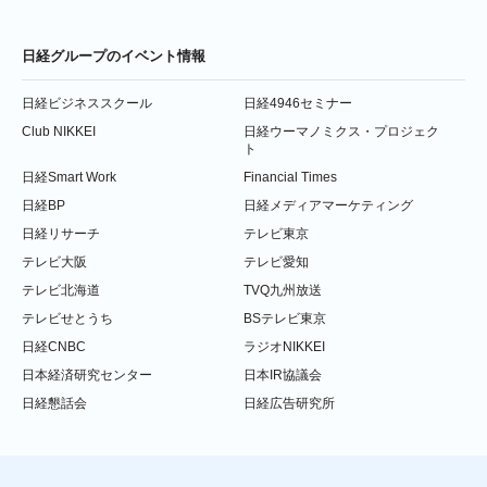
日経グループのイベント情報
日経ビジネススクール
日経4946セミナー
Club NIKKEI
日経ウーマノミクス・プロジェク
ト
日経Smart Work
Financial Times
日経BP
日経メディアマーケティング
日経リサーチ
テレビ東京
テレビ大阪
テレビ愛知
テレビ北海道
TVQ九州放送
テレビせとうち
BSテレビ東京
日経CNBC
ラジオNIKKEI
日本経済研究センター
日本IR協議会
日経懇話会
日経広告研究所