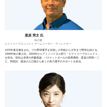
栗原 秀文 氏
味の素
ビクトリープロジェクト チームリーダー・ディレクター
1976年東京都生まれ。プロ野球選手を目指し小学校から大学まで野球を続ける。
1999年味の素入社。2004年からアミノバイタル部で「ビクトリープロジェクト」
を担当。現在は卓球の伊藤美誠、バスケットボールの富樫勇樹、柔道の阿部一二
三、阿部詩、競泳の入江陵介ら多くの有力選手のサポートを担当。