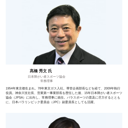
髙橋 秀文 氏
日本障がい者スポーツ協会
常務理事
1954年東京都生まれ。78年東京ガス入社。導管企画部長などを経て、2009年執行
役員。神奈川支社長、営業第一事業部長を歴任した後、15年日本障がい者スポーツ
協会（JPSA）に出向し、常務理事に就任。パラスポーツの普及に尽力するととも
に、日本パラリンピック委員会（JPC）副委員長としても活躍。