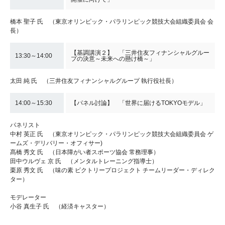
橋本 聖子 氏 （東京オリンピック・パラリンピック競技大会組織委員会 会
長）
【基調講演２】 「三井住友フィナンシャルグルー
13:30～14:00
プの決意～未来への懸け橋～」
太田 純 氏 （三井住友フィナンシャルグループ 執行役社長）
14:00～15:30
【パネル討論】 「世界に届けるTOKYOモデル」
パネリスト
中村 英正 氏 （東京オリンピック・パラリンピック競技大会組織委員会 ゲ
ームズ・デリバリー・オフィサー)
髙橋 秀文 氏 （日本障がい者スポーツ協会 常務理事）
田中ウルヴェ 京 氏 （メンタルトレーニング指導士）
栗原 秀文 氏 （味の素 ビクトリープロジェクト チームリーダー・ディレク
ター）
モデレーター
小谷 真生子 氏 （経済キャスター）