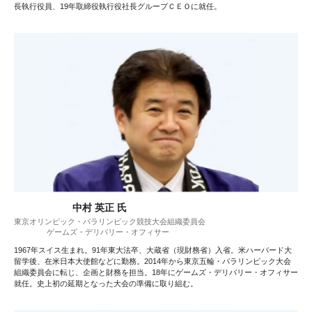
長執行役員、19年取締役執行役社長グループＣＥＯに就任。
中村 英正 氏
東京オリンピック・パラリンピック競技大会組織委員会
ゲームズ・デリバリー・オフィサー
1967年スイス生まれ。91年東大法卒、大蔵省（現財務省）入省。米ハーバード大
留学後、在米日本大使館などに勤務。2014年から東京五輪・パラリンピック大会
組織委員会に転じ、企画と財務を担当。18年にゲームズ・デリバリー・オフィサー
就任。史上初の延期となった大会の準備に取り組む。