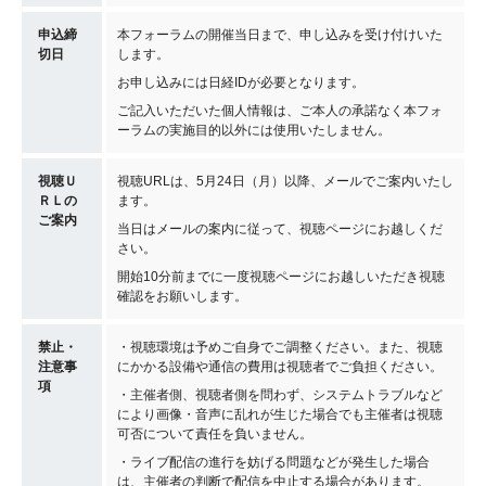
申込締
本フォーラムの開催当日まで、申し込みを受け付けいた
切日
します。
お申し込みには日経IDが必要となります。
ご記入いただいた個人情報は、ご本人の承諾なく本フォ
ーラムの実施目的以外には使用いたしません。
視聴Ｕ
視聴URLは、5月24日（月）以降、メールでご案内いたし
ＲＬの
ます。
ご案内
当日はメールの案内に従って、視聴ページにお越しくだ
さい。
開始10分前までに一度視聴ページにお越しいただき視聴
確認をお願いします。
禁止・
・視聴環境は予めご自身でご調整ください。また、視聴
注意事
にかかる設備や通信の費用は視聴者でご負担ください。
項
・主催者側、視聴者側を問わず、システムトラブルなど
により画像・音声に乱れが生じた場合でも主催者は視聴
可否について責任を負いません。
・ライブ配信の進行を妨げる問題などが発生した場合
は、主催者の判断で配信を中止する場合があります。