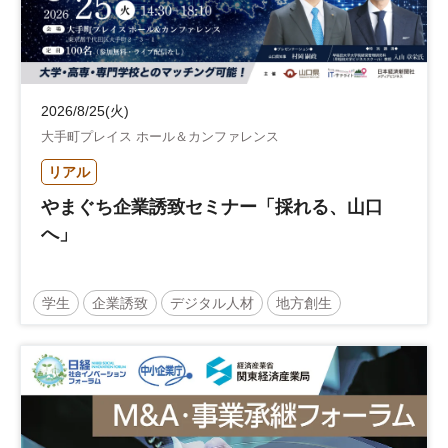
2026/8/25(火)
大手町プレイス ホール＆カンファレンス
リアル
やまぐち企業誘致セミナー「採れる、山口
へ」
学生
企業誘致
デジタル人材
地方創生
企業立地
人材育成
経営者
交流会付き
地域活性化
自治体