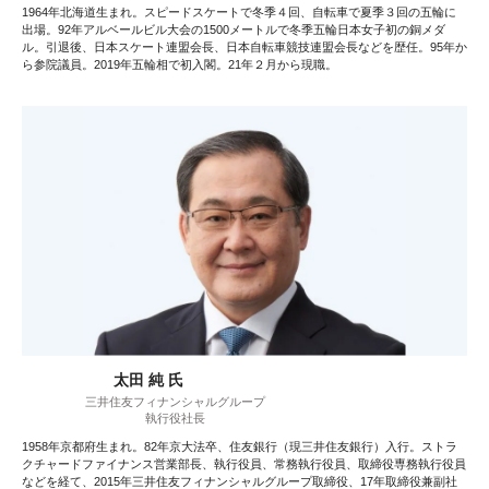
1964年北海道生まれ。スピードスケートで冬季４回、自転車で夏季３回の五輪に
出場。92年アルベールビル大会の1500メートルで冬季五輪日本女子初の銅メダ
ル。引退後、日本スケート連盟会長、日本自転車競技連盟会長などを歴任。95年か
ら参院議員。2019年五輪相で初入閣。21年２月から現職。
太田 純 氏
三井住友フィナンシャルグループ
執行役社長
1958年京都府生まれ。82年京大法卒、住友銀行（現三井住友銀行）入行。ストラ
クチャードファイナンス営業部長、執行役員、常務執行役員、取締役専務執行役員
などを経て、2015年三井住友フィナンシャルグループ取締役、17年取締役兼副社