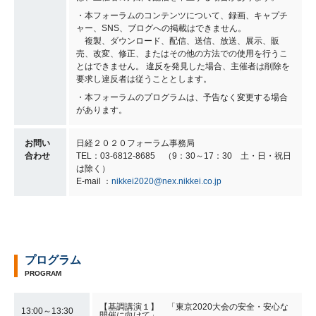
・本フォーラムのコンテンツについて、録画、キャプチ
ャー、SNS、ブログへの掲載はできません。
複製、ダウンロード、配信、送信、放送、展示、販
売、改変、修正、またはその他の方法での使用を行うこ
とはできません。 違反を発見した場合、主催者は削除を
要求し違反者は従うこととします。
・本フォーラムのプログラムは、予告なく変更する場合
があります。
お問い
日経２０２０フォーラム事務局
合わせ
TEL：03-6812-8685 （9：30～17：30 土・日・祝日
は除く）
E-mail ：
nikkei2020@nex.nikkei.co.jp
プログラム
PROGRAM
【基調講演１】 「東京2020大会の安全・安心な
13:00～13:30
開催に向けて」