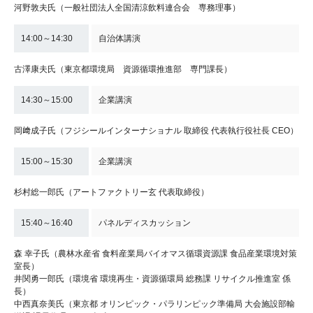
河野敦夫氏（一般社団法人全国清涼飲料連合会 専務理事）
14:00～14:30
自治体講演
古澤康夫氏（東京都環境局 資源循環推進部 専門課長）
14:30～15:00
企業講演
岡﨑成子氏（フジシールインターナショナル 取締役 代表執行役社長 CEO）
15:00～15:30
企業講演
杉村総一郎氏（アートファクトリー玄 代表取締役）
15:40～16:40
パネルディスカッション
森 幸子氏（農林水産省 食料産業局バイオマス循環資源課 食品産業環境対策
室長）
井関勇一郎氏（環境省 環境再生・資源循環局 総務課 リサイクル推進室 係
長）
中西真奈美氏（東京都 オリンピック・パラリンピック準備局 大会施設部輸