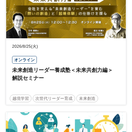
2026/8/25(火)
オンライン
未来創造リーダー養成塾＜未来共創力編＞
解説セミナー
越境学習
次世代リーダー育成
未来創造
リーダーシップ
新規事業
参加無料