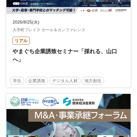
2026/8/25(火)
大手町プレイス ホール＆カンファレンス
リアル
やまぐち企業誘致セミナー「採れる、山口
へ」
学生
企業誘致
デジタル人材
地方創生
企業立地
人材育成
経営者
交流会付き
地域活性化
自治体