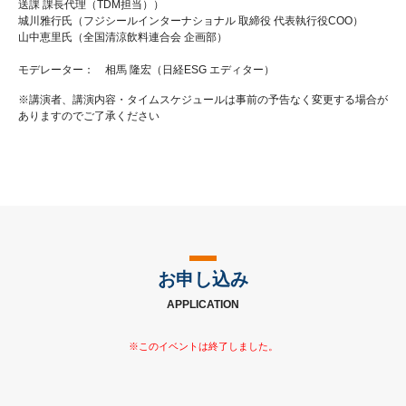
送課 課長代理（TDM担当））
城川雅行氏（フジシールインターナショナル 取締役 代表執行役COO）
山中恵里氏（全国清涼飲料連合会 企画部）
モデレーター： 相馬 隆宏（日経ESG エディター）
※講演者、講演内容・タイムスケジュールは事前の予告なく変更する場合が
ありますのでご了承ください
お申し込み
APPLICATION