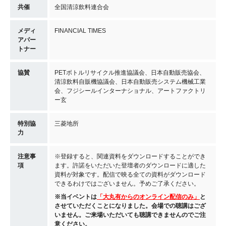
共催
全国清涼飲料連合会
メディ
FINANCIAL TIMES
アパー
トナー
協賛
PETボトルリサイクル推進協議会、日本自動販売協会、
清涼飲料自販機協議会、日本自動販売システム機械工業
会、フジシールインターナショナル、アートファクトリ
ー玄
特別協
三菱地所
力
注意事
※登録すると、関連資料をダウンロードすることができ
項
ます。許諾をいただいた登壇者のダウンロードに適した
資料が対象です。配信で映る全ての資料がダウンロード
できるわけではございません。予めご了承ください。
※当イベントは
「大丸有からのオンライン配信のみ」
と
させていただくことになりました。会場での聴講はござ
いません。ご来場いただいても聴講できませんのでご注
意ください。