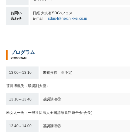
お問い
日経 大丸有SDGsフェス
合わせ
E-mail:
sdgs-f@nex.nikkei.co.jp
プログラム
PROGRAM
13:00～13:10
来賓挨拶 ※予定
笹川博義氏（環境副大臣）
13:10～13:40
基調講演①
米女太一氏（一般社団法人全国清涼飲料連合会 会長）
13:40～14:00
基調講演②