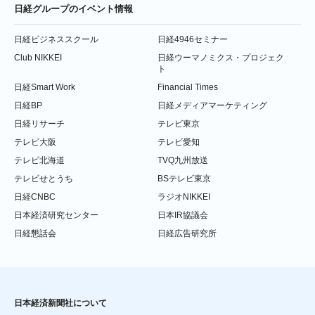
日経グループのイベント情報
日経ビジネススクール
日経4946セミナー
Club NIKKEI
日経ウーマノミクス・プロジェク
ト
日経Smart Work
Financial Times
日経BP
日経メディアマーケティング
日経リサーチ
テレビ東京
テレビ大阪
テレビ愛知
テレビ北海道
TVQ九州放送
テレビせとうち
BSテレビ東京
日経CNBC
ラジオNIKKEI
日本経済研究センター
日本IR協議会
日経懇話会
日経広告研究所
日本経済新聞社について