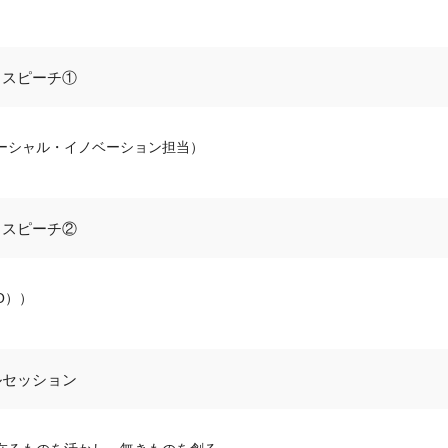
トスピーチ①
ーシャル・イノベーション担当）
トスピーチ②
O））
ルセッション