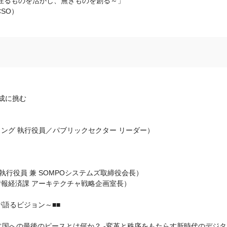
在るものを活かし、無きものを創る～」
SO）
育成に挑む
ィング 執行役員／パブリックセクター リーダー）
執行役員 兼 SOMPOシステムズ取締役会長）
情報経済課 アーキテクチャ戦略企画室長）
が語るビジョン～■■
国への最後のピースとは何か？ -変革と秩序をもたらす新時代のデジタ