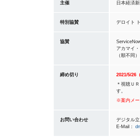
主催
日本経済新
特別協賛
デロイト 
協賛
Servic
アカマイ・
（順不同）
締め切り
2021/5/2
＊視聴ＵＲ
す。
※案内メー
お問い合わせ
デジタル立
E-Mail：
dn