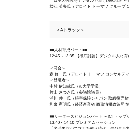
「日本の強みをデジタルで繋ぐ国家創造 ～
松江 英夫氏（デロイト トーマツ グループ C
＜Aトラック＞
■■人材育成パート■■
12:45～13:35 【徹底討論】デジタル人材
＜司会＞
森 修一氏（デロイト トーマツ コンサルテ
＜登壇者＞
中村 伊知哉氏（iU大学学長）
片山 さつき氏（参議院議員）
浦川 伸一氏（損害保険ジャパン 取締役専務
和泉 憲明氏（経済産業省 商務情報政策局 
■■リーダーズビジョンパート ～ICTトップ
13:40～14:10 プレミアムセッション
「老若男女がスマホを使う時代、デジタル立