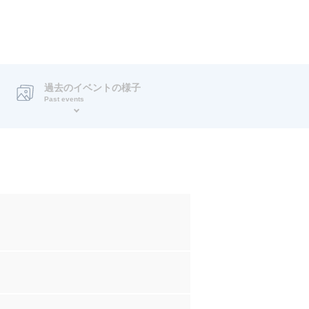
過去のイベントの様子
Past events