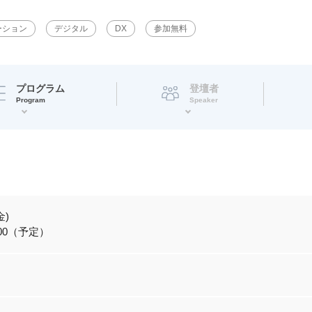
ーション
デジタル
DX
参加無料
プログラム
登壇者
Program
Speaker
金)
8:00（予定）