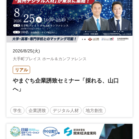
2026/8/25(火)
大手町プレイス ホール＆カンファレンス
リアル
やまぐち企業誘致セミナー「採れる、山口
へ」
学生
企業誘致
デジタル人材
地方創生
企業立地
人材育成
経営者
交流会付き
地域活性化
自治体