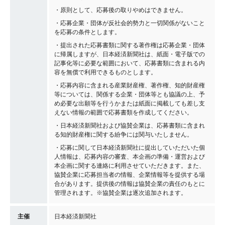
・原則として、応募後の取りやめはできません。
・応募企業・団体が反社会的勢力と一切関係がないこと
を応募の条件とします。
・提出された応募書類に関する著作権は応募企業・団体
に帰属しますが、日本経済新聞社は、紙面・電子版での
記事化等に必要な範囲において、応募書類に含まれる内
容を無償で利用できるものとします。
・応募内容に含まれる産業財産権、著作権、知的財産権
等については、関係する企業・団体等とも協議の上、予
め必要な出願等を行うかまたは紙面に掲載しても差し支
えない情報の範囲で応募書類を作成してください。
・日本経済新聞社および協賛企業は、応募書類に含まれ
る知的財産権に関する紛争には関与いたしません。
・応募に関して日本経済新聞社に提出していただいた個
人情報は、応募内容の審査、本企画の準備・運営および
本企画に関する連絡に利用させていただきます。また、
協賛企業に応募担当者の情報、企業情報等を提供する場
合があります。提供後の情報は協賛企業の責任のもとに
管理されます。※協賛企業は逐次追加されます。
主催
日本経済新聞社