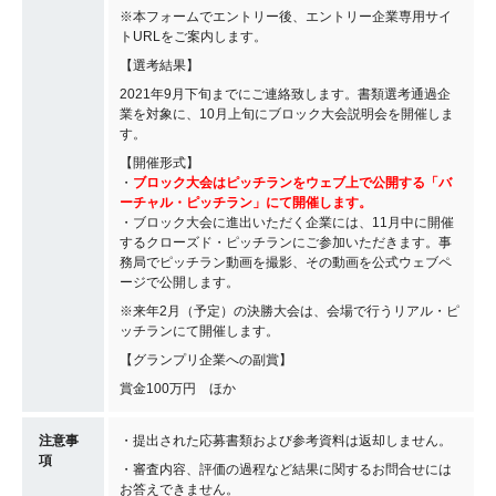
※本フォームでエントリー後、エントリー企業専用サイ
トURLをご案内します。
【選考結果】
2021年9月下旬までにご連絡致します。書類選考通過企
業を対象に、10月上旬にブロック大会説明会を開催しま
す。
【開催形式】
・
ブロック大会はピッチランをウェブ上で公開する「バ
ーチャル・ピッチラン」にて開催します。
・ブロック大会に進出いただく企業には、11月中に開催
するクローズド・ピッチランにご参加いただきます。事
務局でピッチラン動画を撮影、その動画を公式ウェブペ
ージで公開します。
※来年2月（予定）の決勝大会は、会場で行うリアル・ピ
ッチランにて開催します。
【グランプリ企業への副賞】
賞金100万円 ほか
注意事
・提出された応募書類および参考資料は返却しません。
項
・審査内容、評価の過程など結果に関するお問合せには
お答えできません。