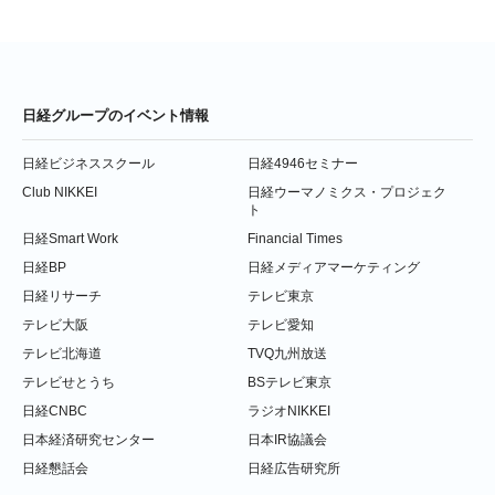
日経グループのイベント情報
日経ビジネススクール
日経4946セミナー
Club NIKKEI
日経ウーマノミクス・プロジェク
ト
日経Smart Work
Financial Times
日経BP
日経メディアマーケティング
日経リサーチ
テレビ東京
テレビ大阪
テレビ愛知
テレビ北海道
TVQ九州放送
テレビせとうち
BSテレビ東京
日経CNBC
ラジオNIKKEI
日本経済研究センター
日本IR協議会
日経懇話会
日経広告研究所