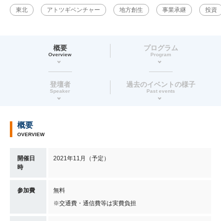
東北
アトツギベンチャー
地方創生
事業承継
投資
概要
プログラム
Overview
Program
登壇者
過去のイベントの様子
Speaker
Past events
概要
OVERVIEW
開催日
2021年11月（予定）
時
参加費
無料
※交通費・通信費等は実費負担